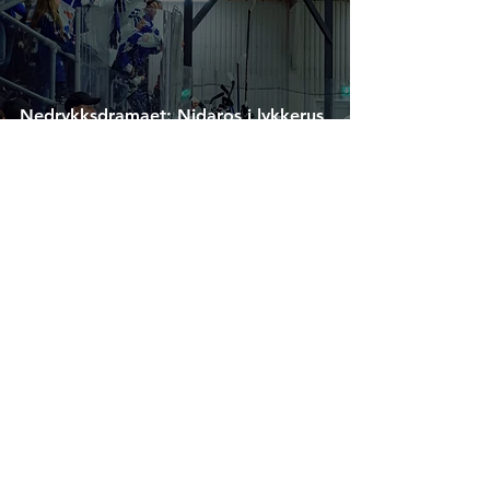
Nedrykksdramaet: Nidaros i lykkerus
etter EHL-overlevelse - Lørenskog til
HockeyLiga1
10. mars