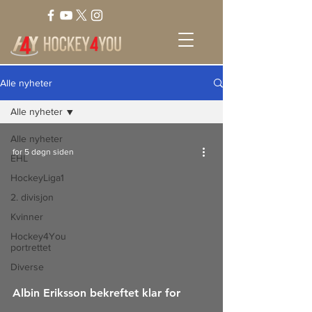
Alle nyheter
Alle nyheter
Alle nyheter
for 5 døgn siden
EHL
HockeyLiga1
2. divisjon
Kvinner
Hockey4You
portrettet
Diverse
Albin Eriksson bekreftet klar for