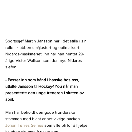
Sportssjef Martin Jansson har i det stille i sin 
rolle i klubben småjustert og optimalisert 
Nidaros-maskineriet. Inn har han hentet 29-
årige Victor Wallson som den nye Nidaros-
sjefen.
- Passer inn som hånd i hanske hos oss, 
uttalte Jansson til Hockey4You når man 
presenterte den unge treneren i slutten av 
april.
Man har beholdt den gode trønderske 
stammen med blant annet viktige backen 
Johan Tørres Selnes
 som ville bli for å hjelpe 
klubben sin med å rykke opp.