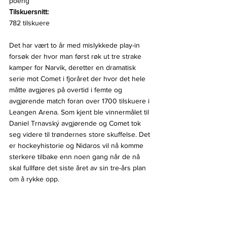
poeng
Tilskuersnitt:
782 tilskuere
Det har vært to år med mislykkede play-in 
forsøk der hvor man først røk ut tre strake 
kamper for Narvik, deretter en dramatisk 
serie mot Comet i fjoråret der hvor det hele 
måtte avgjøres på overtid i femte og 
avgjørende match foran over 1700 tilskuere i 
Leangen Arena. Som kjent ble vinnermålet til 
Daniel Trnavský avgjørende og Comet tok 
seg videre til trøndernes store skuffelse. Det 
er hockeyhistorie og Nidaros vil nå komme 
sterkere tilbake enn noen gang når de nå 
skal fullføre det siste året av sin tre-års plan 
om å rykke opp.