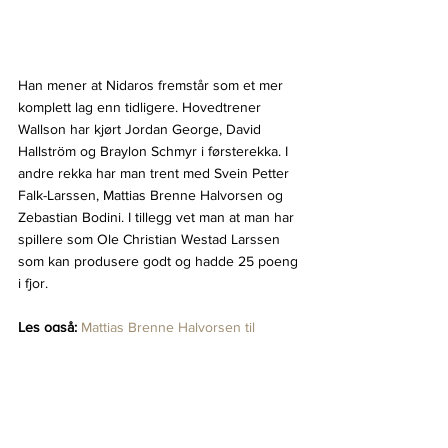
Han mener at Nidaros fremstår som et mer 
komplett lag enn tidligere. Hovedtrener 
Wallson har kjørt Jordan George, David 
Hallström og Braylon Schmyr i førsterekka. I 
andre rekka har man trent med Svein Petter 
Falk-Larssen, Mattias Brenne Halvorsen og 
Zebastian Bodini. I tillegg vet man at man har 
spillere som Ole Christian Westad Larssen 
som kan produsere godt og hadde 25 poeng 
i fjor.
Les også: 
Mattias Brenne Halvorsen til 
Nidaros: - Kan bli en av seriens største 
overraskelser i 1. divisjon
Les også: 
Nidaros forsterker med svensk 
back i fra Bergen: - Blir en eksplosjon i 
Nidaros