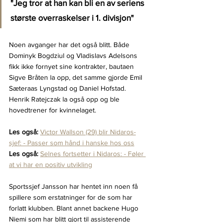
"Jeg tror at han kan bli en av seriens 
største overraskelser i 1. divisjon"
Noen avganger har det også blitt. Både 
Dominyk Bogdziul og Vladislavs Adelsons 
fikk ikke fornyet sine kontrakter, bautaen 
Sigve Bråten la opp, det samme gjorde Emil 
Sæteraas Lyngstad og Daniel Hofstad. 
Henrik Ratejczak la også opp og ble 
hovedtrener for kvinnelaget.
Les også:
Victor Wallson (29) blir Nidaros-
sjef: - Passer som hånd i hanske hos oss
Les også:
Selnes fortsetter i Nidaros: - Føler 
at vi har en positiv utvikling
Sportssjef Jansson har hentet inn noen få 
spillere som erstatninger for de som har 
forlatt klubben. Blant annet backene Hugo 
Niemi som har blitt gjort til assisterende 