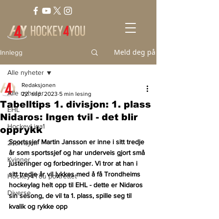
Meld deg på
Innlegg
Alle nyheter
Redaksjonen
Alle nyheter
22. sep. 2023
5 min lesing
Tabelltips 1. divisjon: 1. plass
EHL
Nidaros: Ingen tvil - det blir
HockeyLiga1
opprykk
Sportssjef Martin Jansson er inne i sitt tredje 
2. divisjon
år som sportssjef og har underveis gjort små 
Kvinner
justeringer og forbedringer. Vi tror at han i 
sitt tredje år vil lykkes med å få Trondheims 
Hockey4You portrettet
hockeylag helt opp til EHL - dette er Nidaros 
Diverse
sin sesong, de vil ta 1. plass, spille seg til 
kvalik og rykke opp