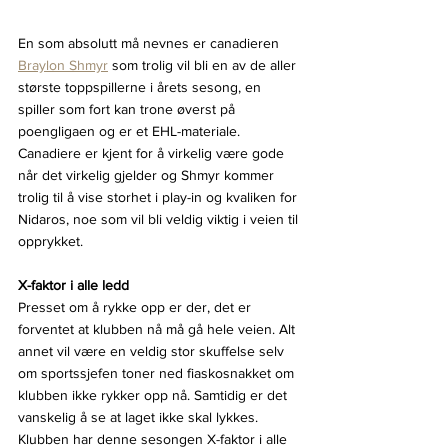
En som absolutt må nevnes er canadieren 
Braylon Shmyr
 som trolig vil bli en av de aller 
største toppspillerne i årets sesong, en 
spiller som fort kan trone øverst på 
poengligaen og er et EHL-materiale. 
Canadiere er kjent for å virkelig være gode 
når det virkelig gjelder og Shmyr kommer 
trolig til å vise storhet i play-in og kvaliken for 
Nidaros, noe som vil bli veldig viktig i veien til 
opprykket.
X-faktor i alle ledd
Presset om å rykke opp er der, det er 
forventet at klubben nå må gå hele veien. Alt 
annet vil være en veldig stor skuffelse selv 
om sportssjefen toner ned fiaskosnakket om 
klubben ikke rykker opp nå. Samtidig er det 
vanskelig å se at laget ikke skal lykkes. 
Klubben har denne sesongen X-faktor i alle 