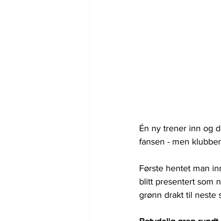
Én ny trener inn og d
fansen - men klubben h
Første hentet man inn
blitt presentert som 
grønn drakt til neste 