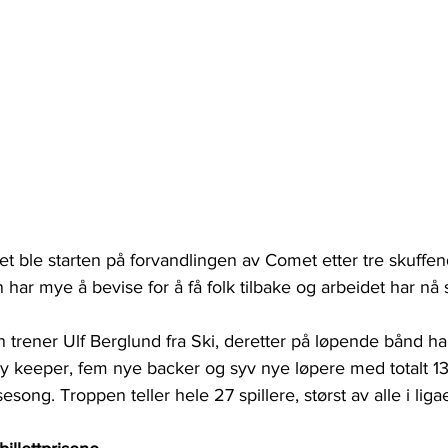
et ble starten på forvandlingen av Comet etter tre skuffe
ar mye å bevise for å få folk tilbake og arbeidet har nå st
 trener Ulf Berglund fra Ski, deretter på løpende bånd har
ny keeper, fem nye backer og syv nye løpere med totalt 13 
sesong. Troppen teller hele 27 spillere, størst av alle i liga