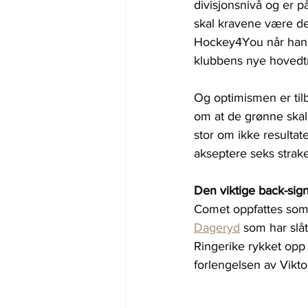
divisjonsnivå og er p
skal kravene være der,
Hockey4You når han b
klubbens nye hovedt
Og optimismen er tilb
om at de grønne skal
stor om ikke resultat
akseptere seks strake 
Den viktige back-sig
Comet oppfattes som 
Dageryd
 som har slå
Ringerike rykket op
forlengelsen av Vikto