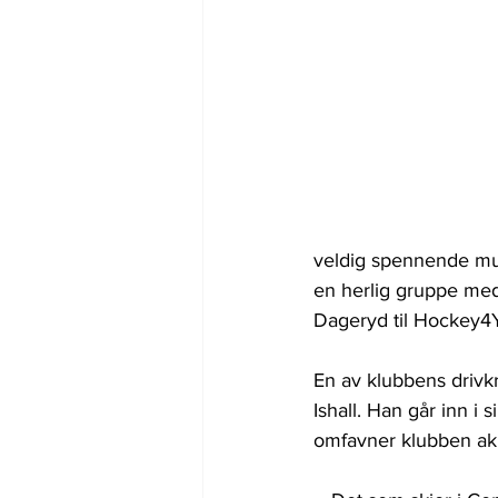
veldig spennende muli
en herlig gruppe med 
Dageryd til Hockey4
En av klubbens drivkr
Ishall. Han går inn i
omfavner klubben akk