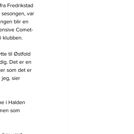
a Fredrikstad 
er sesongen, var 
ingen blir en 
ffensive Comet-
i klubben.
te til Østfold 
dig. Det er en 
ker som det er 
jeg, sier 
e i Halden 
ismen som 