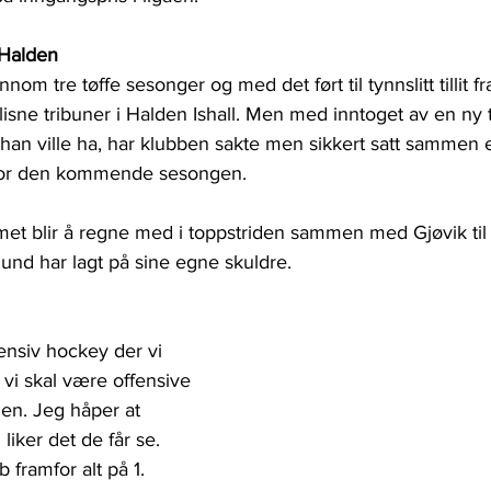
 Halden
om tre tøffe sesonger og med det ført til tynnslitt tillit f
isne tribuner i Halden Ishall. Men med inntoget av en ny
 han ville ha, har klubben sakte men sikkert satt sammen 
enfor den kommende sesongen.
t blir å regne med i toppstriden sammen med Gjøvik til 
lund har lagt på sine egne skuldre.
fensiv hockey der vi 
vi skal være offensive 
en. Jeg håper at 
iker det de får se. 
 framfor alt på 1. 