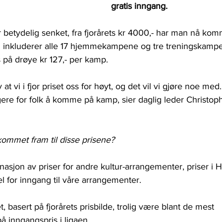
gratis inngang.
 betydelig senket, fra fjorårets kr 4000,- har man nå ko
m inkluderer alle 17 hjemmekampene og tre treningskamper
s på drøye kr 127,- per kamp.
 at vi i fjor priset oss for høyt, og det vil vi gjøre noe med.
igere for folk å komme på kamp, sier daglig leder Christop
ommet fram til disse prisene?
asjon av priser for andre kultur-arrangementer, priser i 
l for inngang til våre arrangementer.
 basert på fjorårets prisbilde, trolig være blant de mest 
 inngangspris i ligaen.