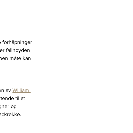
e forhåpninger 
er fallhøyden 
noen måte kan 
en av 
William 
ende til at 
gner og 
backrekke.