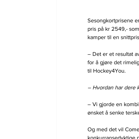
Sesongkortprisene er
pris på kr 2549,- so
kamper til en snittpri
– 
Det er et resultat av
for å gjøre det rimel
til Hockey4You.
– Hvordan har dere k
– 
Vi gjorde en kombin
ønsket å senke terske
Og med det vil Comet,
konkurransedyktige på