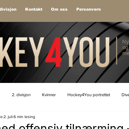
divisjon
Kontakt
Om oss
Personvern
Ny
og
me
1
2. divisjon
Kvinner
Hockey4You portrettet
Div
de
2. juli
6 min lesing
d offensiv tilnærming 