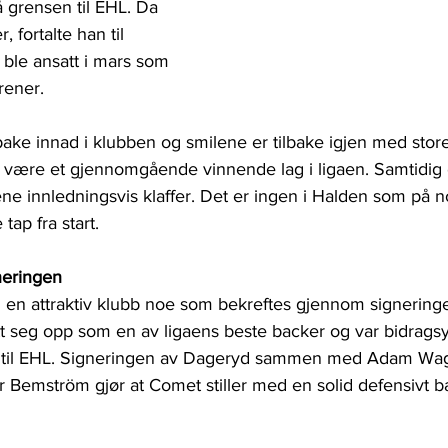
å grensen til EHL. Da 
 fortalte han til 
le ansatt i mars som 
rener.
ake innad i klubben og smilene er tilbake igjen med stor
 være et gjennomgående vinnende lag i ligaen. Samtidig 
ene innledningsvis klaffer. Det er ingen i Halden som på 
tap fra start.
neringen
en attraktiv klubb noe som bekreftes gjennom signering
tt seg opp som en av ligaens beste backer og var bidragsyt
p til EHL. Signeringen av Dageryd sammen med Adam Wa
r Bemström gjør at Comet stiller med en solid defensivt 