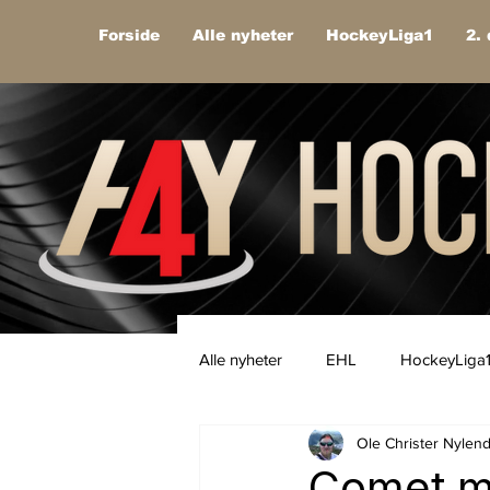
Forside
Alle nyheter
HockeyLiga1
2. 
Alle nyheter
EHL
HockeyLiga
Ole Christer Nylen
Comet me