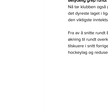
Betydelig grep rundt 
Nå tar klubben også g
det dyreste laget i li
den viktigste inntekt
Fra av å snitte rundt
økning til rundt over
tilskuere i snitt for
hockeylag og redusere