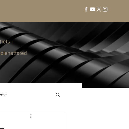
hets -
dienettsted
erse
–