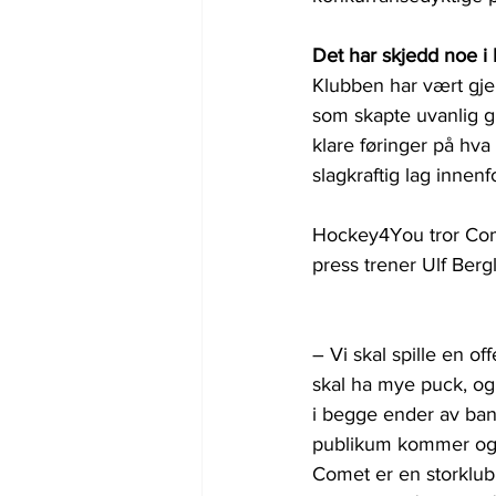
Det har skjedd noe i
Klubben har vært gjenn
som skapte uvanlig gl
klare føringer på hva
slagkraftig lag inn
Hockey4You tror Come
press trener Ulf Berg
– 
Vi skal spille en of
skal ha mye puck, og 
i begge ender av ban
publikum kommer og l
Comet er en storklubb