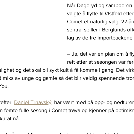
Når Dageryd og samboeren fr
valgte å flytte til Østfold ett
Comet et naturlig valg. 27-år
sentral spiller i Berglunds o
lag av de tre importbackene 
– Ja, det var en plan om å flyt
rett etter at sesongen var fer
ghet og det skal bli sykt kult å få komme i gang. Det vir
miks av unge og gamle så det blir veldig spennende tror 
You.
efter, 
Daniel Trnavský
, har vært med på opp- og nedturen
 sin femte fulle sesong i Comet-trøya og kjenner på optim
urat nå.