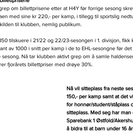
billettprisene
rep om billettprisene etter at H4Y før forrige sesong skr
gaen med sine kr 220,- per kamp, i tillegg til sportslig ned
skilden til klubben, nemlig publikum.
 850 tilskuere i 21/22 og 22/23-sesongen i 1. divisjon, fikk
kant av 1000 i snitt per kamp i de to EHL-sesongne før det
rige sesong. Nå tar klubben aktivt grep om å samle haldenser
r fjorårets billettpriser med drøye 30%.
Nå vil sitteplass fra neste se
150,- per kamp samt at det vil
for honnør/student/ståplass 
sitteplass. Med seg har man 
Sparebank 1 Østfold/Akershu
å bidra til at barn under 16 år