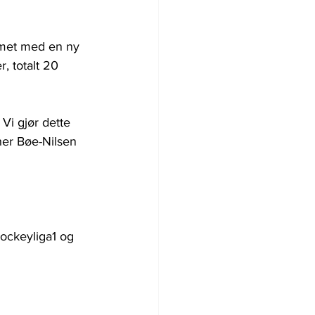
mmet med en ny 
, totalt 20 
 Vi gjør dette 
her Bøe-Nilsen 
Hockeyliga1 og 