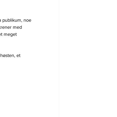
ra publikum, noe 
 trener med 
et meget 
høsten, et 