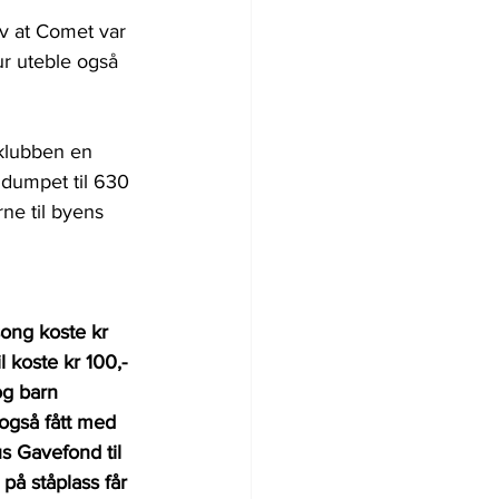
ev at Comet var 
tur uteble også 
 klubben en 
 dumpet til 630 
ne til byens 
song koste kr 
 koste kr 100,- 
og barn 
også fått med 
s Gavefond til 
 på ståplass får 