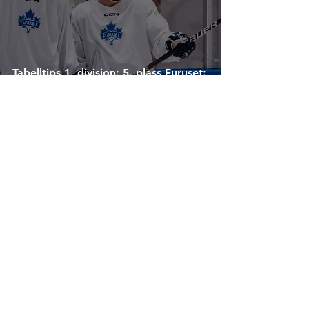
Tabelltips 1. divisjon: 5. plass Furuset:
Har en trener som kan få mye ut av
lite
22. aug. 2023
SISTE: Lørenskog henter Fayen-