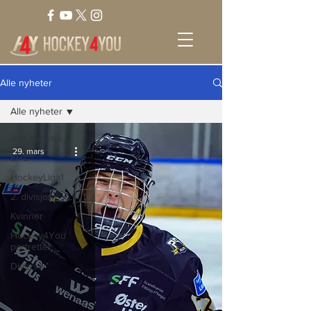
Alle nyheter
Alle nyheter
Alle nyheter
29. mars
EHL
HockeyLiga1
2. divisjon
Kvinner
Hockey4You
portrettet
Diverse