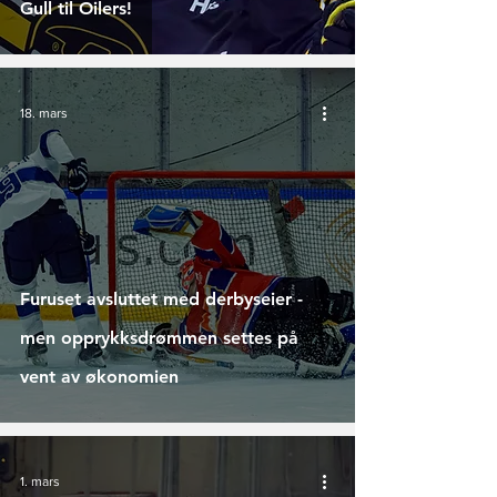
Gull til Oilers!
18. mars
Furuset avsluttet med derbyseier -
men opprykksdrømmen settes på
vent av økonomien
1. mars