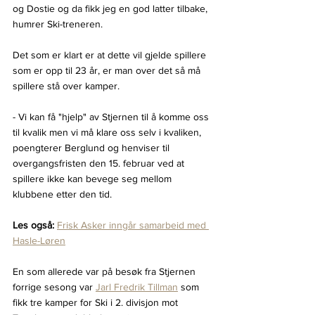
og Dostie og da fikk jeg en god latter tilbake, 
humrer Ski-treneren.
Det som er klart er at dette vil gjelde spillere 
som er opp til 23 år, er man over det så må 
spillere stå over kamper.
- Vi kan få "hjelp" av Stjernen til å komme oss 
til kvalik men vi må klare oss selv i kvaliken, 
poengterer Berglund og henviser til 
overgangsfristen den 15. februar ved at 
spillere ikke kan bevege seg mellom 
klubbene etter den tid.
Les også:
Frisk Asker inngår samarbeid med 
Hasle-Løren
En som allerede var på besøk fra Stjernen 
forrige sesong var 
Jarl Fredrik Tillman
 som 
fikk tre kamper for Ski i 2. divisjon mot 