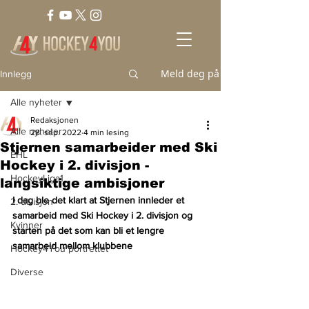
Meld deg på
Innlegg
Alle nyheter
Redaksjonen
Alle nyheter
28. sep. 2022
4 min lesing
Stjernen samarbeider med Ski
EHL
Hockey i 2. divisjon -
HockeyLiga1
langsiktige ambisjoner
I dag ble det klart at Stjernen innleder et 
2. divisjon
samarbeid med Ski Hockey i 2. divisjon og 
Kvinner
starten på det som kan bli et lengre 
samarbeid mellom klubbene
Hockey4You portrettet
Diverse