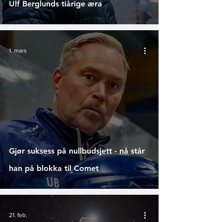
Ulf Berglunds tiårige æra
1. mars
Gjør suksess på nullbudsjett - nå står
han på blokka til Comet
21. feb.