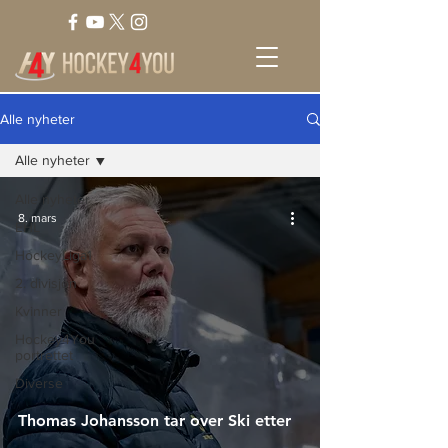
Alle nyheter
Alle nyheter
Alle nyheter
8. mars
EHL
HockeyLiga1
2. divisjon
Kvinner
Hockey4You
portrettet
Diverse
Thomas Johansson tar over Ski etter