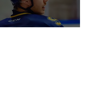
Tabelltipset: 6. Ski Ishockey - Gode
importer men fortsatt et stykke unna
7. sep. 2025