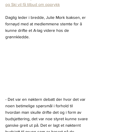
og Ski vil få tilbud om opprykk
Daglig leder i bredde, Julie Mork Isaksen, er 
fornøyd med at medlemmene stemte for å 
kunne drifte et A-lag videre hos de 
grønnkledde.
- Det var en nøktern debatt der hvor det var 
noen betimelige spørsmål i forhold til 
hvordan man skulle drifte det og i form av 
budsjettering, det var noe styret kunne svare 
ganske greit ut på. Det er lagt et nøkternt 
budsjett til grunn som er basert på de 