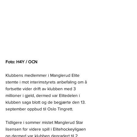
Foto: H4Y / OCN
Klubbens medlemmer i Manglerud Elite 
stemte i mot interimstyrets anbefaling om å 
fortsette vider drift av klubben med 3 
millioner i gjeld, dermed var Elitedelen i 
klubben saga blott og de begjærte den 13. 
september oppbud til Oslo Tingrett.
Tidligere i sommer mistet Manglerud Star 
lisensen for videre spill i Elitehockeyligaen 
og dermed var klubben degradert til 2. 