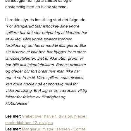
banket gjennom på årsmøtet så og si 
enstemmig med en blank stemme.
I bredde-styrets innstilling stod det følgende:
"For Manglerud Star Ishockey sine yngre 
spillere har det stor betydning at klubben har 
et A- lag. Våre yngre spillere trenger 
forbilder og det hører med til Manglerud Star 
sin historie at klubben har bygget frem store 
ishockeytalenter. Det er ikke uten grunn vi 
har blitt kalt talentfabrikken. Barnas drømmer 
og gleder blir fort brast hvis man ikke har 
noe å se frem til. Våre spillere som utvikles 
kan drive hockey på et sportslig nivå for 
videreutvikling. Et A-lag er en særdeles viktig 
faktor for følelse av tilhørighet og 
klubbfølelse"
Les mer: 
Vraket over halve 1. divisjon, hjelper 
moderklubben i 2. divisjon
Les mer:
Manglerud mister lisensen - Comet 