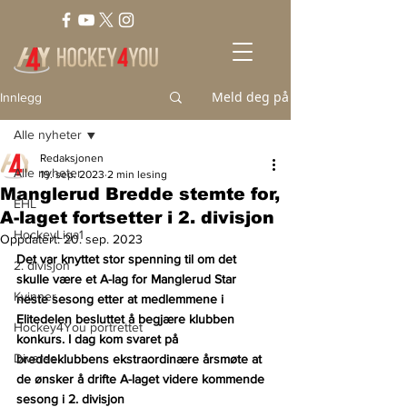
Meld deg på
Innlegg
Alle nyheter
Redaksjonen
Alle nyheter
19. sep. 2023
2 min lesing
Manglerud Bredde stemte for,
EHL
A-laget fortsetter i 2. divisjon
HockeyLiga1
Oppdatert:
20. sep. 2023
Det var knyttet stor spenning til om det 
2. divisjon
skulle være et A-lag for Manglerud Star 
Kvinner
neste sesong etter at medlemmene i 
Elitedelen besluttet å begjære klubben 
Hockey4You portrettet
konkurs. I dag kom svaret på 
Diverse
breddeklubbens ekstraordinære årsmøte at 
de ønsker å drifte A-laget videre kommende 
sesong i 2. divisjon