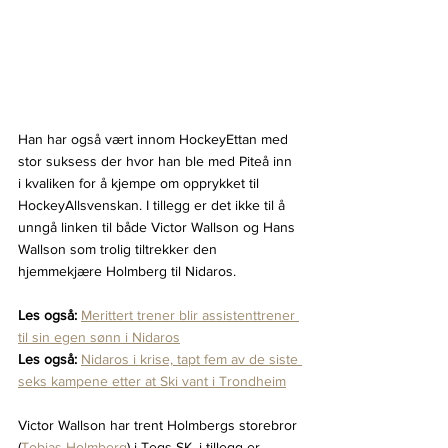
Han har også vært innom HockeyEttan med 
stor suksess der hvor han ble med Piteå inn 
i kvaliken for å kjempe om opprykket til 
HockeyAllsvenskan. I tillegg er det ikke til å 
unngå linken til både Victor Wallson og Hans 
Wallson som trolig tiltrekker den 
hjemmekjære Holmberg til Nidaros.
Les også:
Merittert trener blir assistenttrener 
til sin egen sønn i Nidaros
Les også:
Nidaros i krise, tapt fem av de siste 
seks kampene etter at Ski vant i Trondheim
Victor Wallson har trent Holmbergs storebror 
(
Tobias Holmberg
) i Tegs SK, i tillegg er 