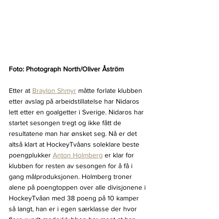
Foto: Photograph North/Oliver Åström
Etter at 
Braylon Shmyr
 måtte forlate klubben 
etter avslag på arbeidstillatelse har Nidaros 
lett etter en goalgetter i Sverige. Nidaros har 
startet sesongen tregt og ikke fått de 
resultatene man har ønsket seg. Nå er det 
altså klart at HockeyTvåans soleklare beste 
poengplukker 
Anton Holmberg
 er klar for 
klubben for resten av sesongen for å få i 
gang målproduksjonen. Holmberg troner 
alene på poengtoppen over alle divisjonene i 
HockeyTvåan med 38 poeng på 10 kamper 
så langt, han er i egen særklasse der hvor 