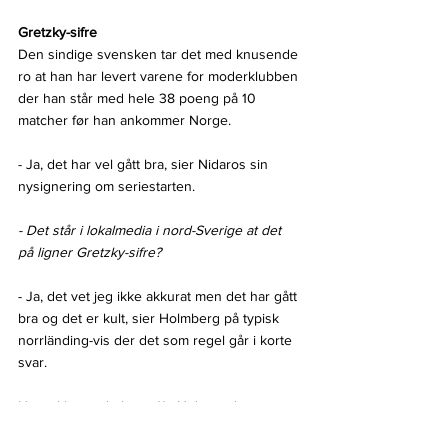
Gretzky-sifre
Den sindige svensken tar det med knusende 
ro at han har levert varene for moderklubben 
der han står med hele 38 poeng på 10 
matcher før han ankommer Norge.
- Ja, det har vel gått bra, sier Nidaros sin 
nysignering om seriestarten.
- Det står i lokalmedia i nord-Sverige at det 
på ligner Gretzky-sifre?
- Ja, det vet jeg ikke akkurat men det har gått 
bra og det er kult, sier Holmberg på typisk 
norrländing-vis der det som regel går i korte 
svar.
Han vil bære drakt nr. 11 i Nidaros denne 
sesongen.