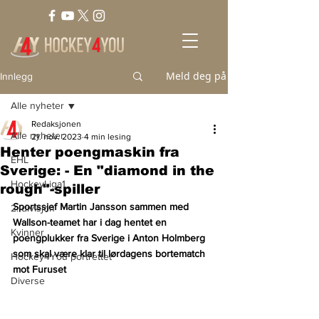
Meld deg på
Innlegg
Alle nyheter
Redaksjonen
Alle nyheter
21. nov. 2023
4 min lesing
Henter poengmaskin fra
EHL
Sverige: - En "diamond in the
HockeyLiga1
rough"-spiller
Sportssjef Martin Jansson sammen med 
2. divisjon
Wallson-teamet har i dag hentet en 
Kvinner
poengplukker fra Sverige i Anton Holmberg 
som skal være klar til lørdagens bortematch 
Hockey4You portrettet
mot Furuset
Diverse