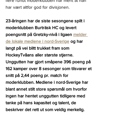
flere rundt moderklubben har ment at han 
har vært altfor god for divisjonen.
23-åringen har de siste sesongene spilt i 
moderklubben Burträsk HC og levert 
poengsnitt på Gretzky-nivå i ligaen 
melder 
de lokale mediene i nord-Sverige
 og har 
langt på vei blitt trukket fram som 
HockeyTvåans aller største stjerne. 
Unggutten har gjort småpene 396 poeng på 
162 kamper over 8 sesonger som tilsvarer et 
snitt på 2,44 poeng pr. match for 
moderklubben. Mediene i nord-Sverige har 
blant annet stilt store spørsmål om hvorfor 
ingen har hentet unggutten tidligere med 
tanke på hans kapasitet og talent, de 
beskriver det rett ut som veldig merkelig.