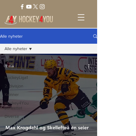
Alle nyheter
Alle nyheter
Alle nyheter
1. mai
EHL
HockeyLiga1
2. divisjon
Kvinner
Hockey4You
portrettet
Diverse
Max Krogdahl og Skellefteå én seier