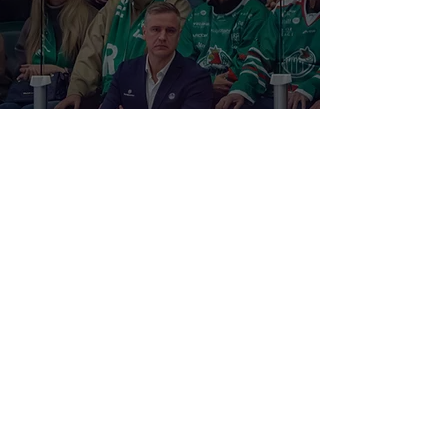
Mesterhjernen bak Rögles «Rock'n'
roll»: – Jeg tror ikke vi har spilt vår
beste hockey ennå
© 2021–2026