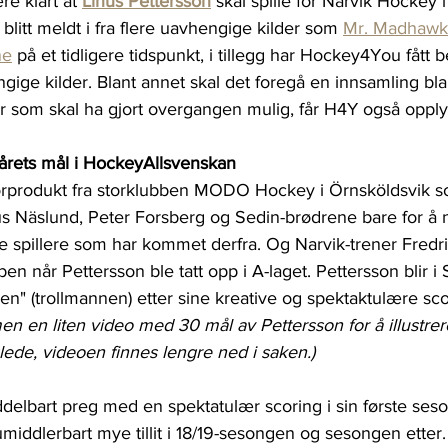
e klart at 
Linus Pettersson
 skal spille for Narvik Hockey i
blitt meldt i fra flere uavhengige kilder som 
Mr. Madhawk 
ne
 på et tidligere tidspunkt, i tillegg har Hockey4You fått b
ige kilder. Blant annet skal det foregå en innsamling bl
ler som skal ha gjort overgangen mulig, får H4Y også opply
årets mål i HockeyAllsvenskan
iorprodukt fra storklubben MODO Hockey i Örnsköldsvik s
us Näslund, Peter Forsberg og Sedin-brødrene bare for å 
 spillere som har kommet derfra. Og Narvik-trener Fredri
ben når Pettersson ble tatt opp i A-laget. Pettersson blir i
en" (trollmannen) etter sine kreative og spektaktulære sco
n en liten video med 30 mål av Pettersson for å illustrer
ede, videoen finnes lengre ned i saken.)
delbart preg med en spektatulær scoring i sin første seso
 umiddlerbart mye tillit i 18/19-sesongen og sesongen etter