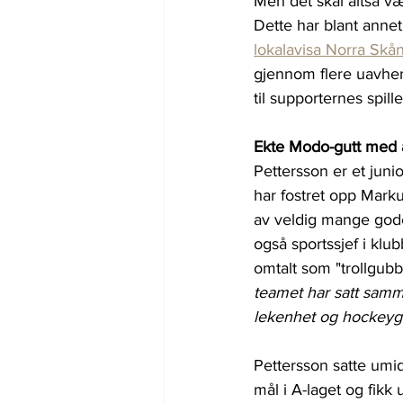
Men det skal altså vær
Dette har blant annet 
lokalavisa Norra Skå
gjennom flere uavheng
til supporternes spil
Ekte Modo-gutt med 
Pettersson er et jun
har fostret opp Mark
av veldig mange gode
også sportssjef i klub
omtalt som "trollgubb
teamet har satt samme
lekenhet og hockeygl
Pettersson satte umid
mål i A-laget og fikk