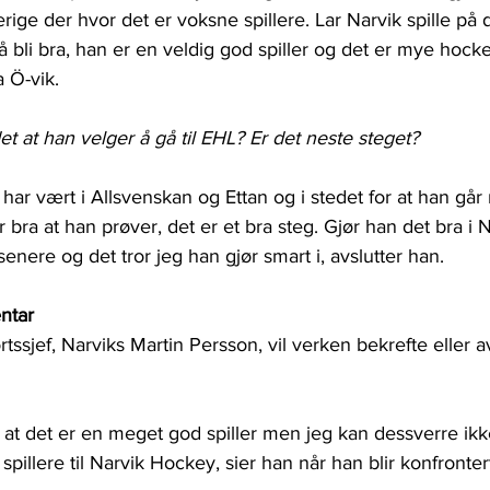
rige der hvor det er voksne spillere. Lar Narvik spille på 
 bli bra, han er en veldig god spiller og det er mye hockey
a Ö-vik.
t at han velger å gå til EHL? Er det neste steget?
n har vært i Allsvenskan og Ettan og i stedet for at han går
 bra at han prøver, det er et bra steg. Gjør han det bra i N
enere og det tror jeg han gjør smart i, avslutter han.
ntar
tssjef, Narviks Martin Persson, vil verken bekrefte eller a
om at det er en meget god spiller men jeg kan dessverre i
 spillere til Narvik Hockey, sier han når han blir konfronte