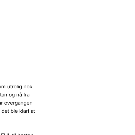
om utrolig nok 
tan og nå fra 
har overgangen 
det ble klart at 