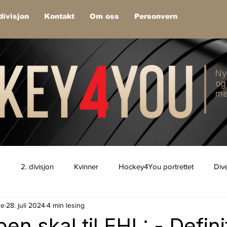
divisjon
Kontakt
Om oss
Personvern
Ny
og
me
1
2. divisjon
Kvinner
Hockey4You portrettet
Div
de
28. juli 2024
4 min lesing
en skal til EHL: - Defini