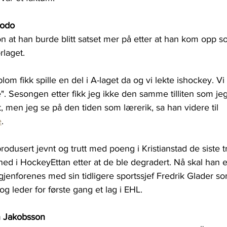
Modo
 at han burde blitt satset mer på etter at han kom opp s
rlaget.
om fikk spille en del i A-laget da og vi lekte ishockey. Vi 
". Sesongen etter fikk jeg ikke den samme tilliten som je
, men jeg se på den tiden som lærerik, sa han videre til 
e
.
odusert jevnt og trutt med poeng i Kristianstad de siste 
d i HockeyEttan etter at de ble degradert. Nå skal han et
jenforenes med sin tidligere sportssjef Fredrik Glader so
og leder for første gang et lag i EHL.
n Jakobsson