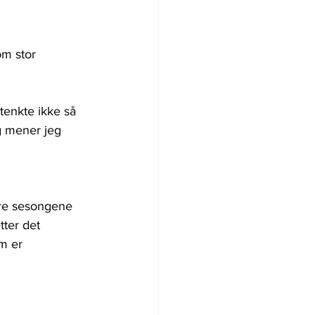
om stor 
tenkte ikke så 
g mener jeg 
tre sesongene 
ter det 
m er 