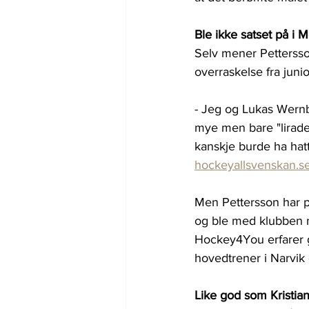
Ble ikke satset på i 
Selv mener Pettersson
overraskelse fra junio
- Jeg og Lukas Wernbl
mye men bare "lirade
kanskje burde ha hatt
hockeyallsvenskan.s
Men Pettersson har pr
og ble med klubben ne
Hockey4You erfarer g
hovedtrener i Narvik 
Like god som Kristia