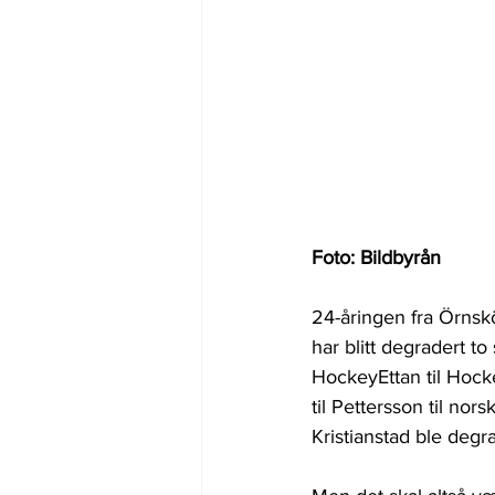
Foto: Bildbyrån
24-åringen fra Örnskö
har blitt degradert t
HockeyEttan til Hock
til Pettersson til nor
Kristianstad ble degra