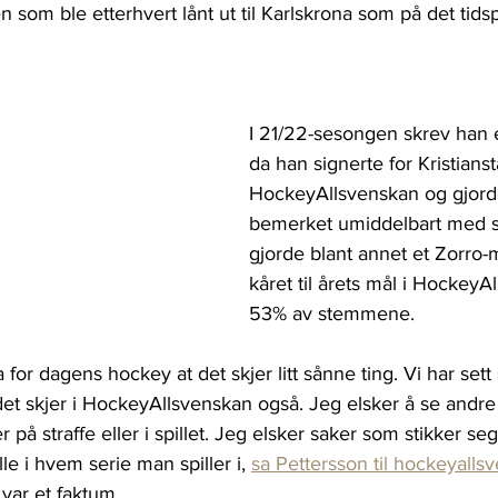
en som ble etterhvert lånt ut til Karlskrona som på det tidsp
I 21/22-sesongen skrev han et
da han signerte for Kristianst
HockeyAllsvenskan og gjord
bemerket umiddelbart med s
gjorde blant annet et Zorro-
kåret til årets mål i Hockey
53% av stemmene.
 for dagens hockey at det skjer litt sånne ting. Vi har sett
det skjer i HockeyAllsvenskan også. Jeg elsker å se andre
 på straffe eller i spillet. Jeg elsker saker som stikker seg
lle i hvem serie man spiller i, 
sa Pettersson til hockeyalls
var et faktum.