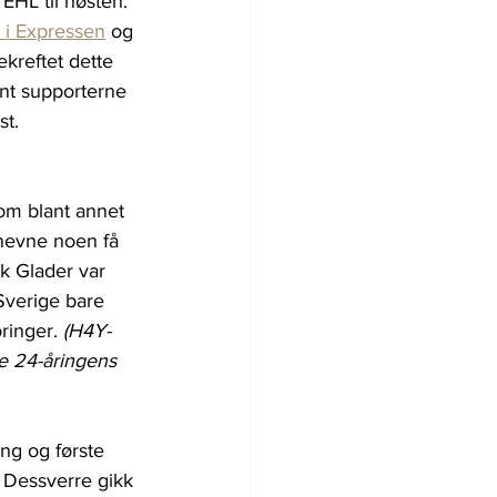
 EHL til høsten. 
i Expressen
 og 
ekreftet dette 
ant supporterne 
st.
om blant annet 
nevne noen få 
k Glader var 
 Sverige bare 
ringer. 
(H4Y-
e 24-åringens 
ng og første 
. Dessverre gikk 