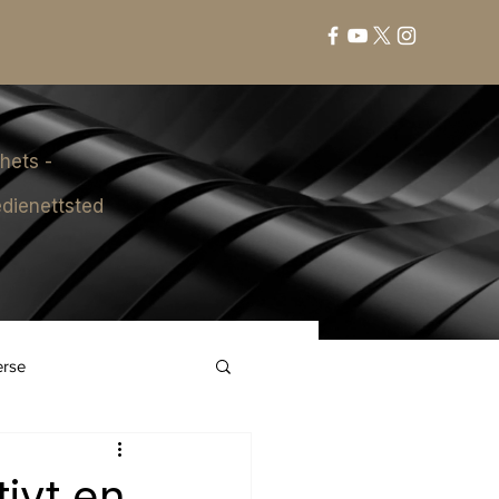
hets -
dienettsted
erse
tivt en