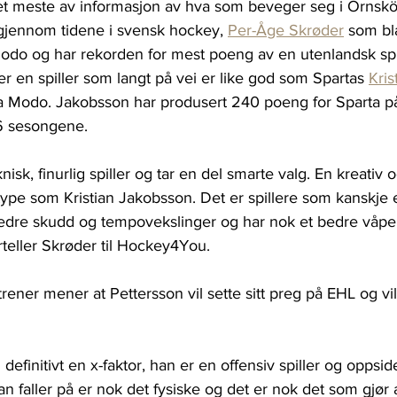
et meste av informasjon av hva som beveger seg i Örnsköl
 gjennom tidene i svensk hockey, 
Per-Åge Skrøder
 som bl
odo og har rekorden for mest poeng av en utenlandsk spil
r en spiller som langt på vei er like god som Spartas 
Kri
 Modo. Jakobsson har produsert 240 poeng for Sparta 
 6 sesongene.
nisk, finurlig spiller og tar en del smarte valg. En kreativ 
pe som Kristian Jakobsson. Det er spillere som kanskje e
bedre skudd og tempovekslinger og har nok et bedre våpen 
rteller Skrøder til Hockey4You.
ener mener at Pettersson vil sette sitt preg på EHL og vil 
 definitivt en x-faktor, han er en offensiv spiller og oppsi
an faller på er nok det fysiske og det er nok det som gjør a