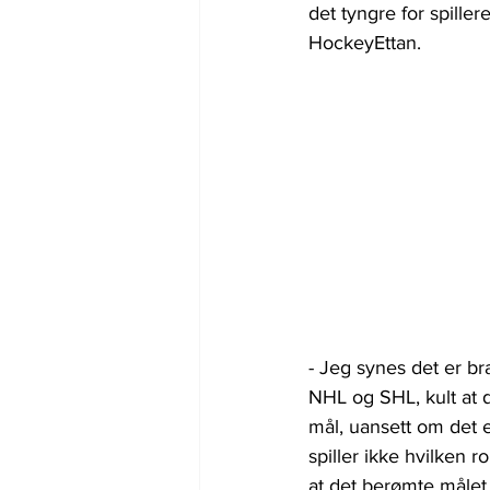
det tyngre for spiller
HockeyEttan.
- Jeg synes det er bra
NHL og SHL, kult at 
mål, uansett om det er
spiller ikke hvilken ro
at det berømte målet 