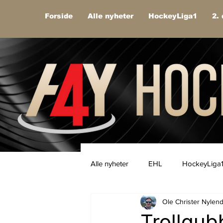
Forside
Alle nyheter
HockeyLiga1
2. 
Alle nyheter
EHL
HockeyLiga
Ole Christer Nylen
Trollgubb