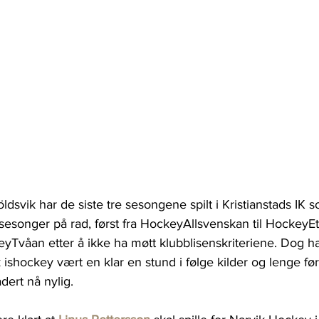
ldsvik har de siste tre sesongene spilt i Kristianstads IK s
o sesonger på rad, først fra HockeyAllsvenskan til HockeyEt
eyTvåan etter å ikke ha møtt klubblisenskriteriene. Dog 
sk ishockey vært en klar en stund i følge kilder og lenge før 
dert nå nylig.