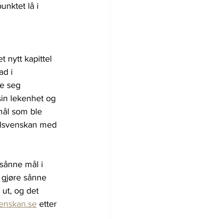
unktet lå i 
 nytt kapittel 
ad i 
e seg 
in lekenhet og 
mål som ble 
Allsvenskan med 
 sånne mål i 
 gjøre sånne 
 ut, og det 
venskan.se
 etter 