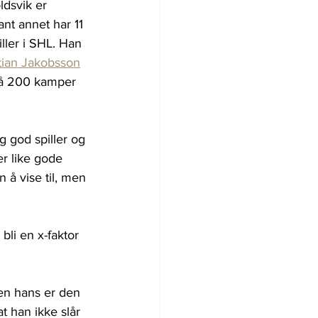
dsvik er 
ant annet har 11 
ler i SHL. Han 
stian Jakobsson
på 200 kamper 
og god spiller og 
r like gode 
å vise til, men 
bli en x-faktor 
den hans er den 
t han ikke slår 