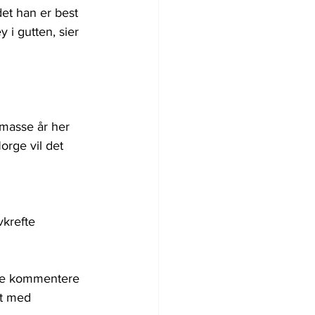
det han er best 
 i gutten, sier 
 masse år her 
orge vil det 
vkrefte 
kke kommentere 
rt med 