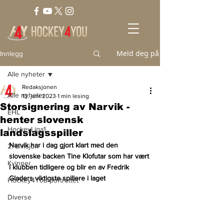
Meld deg på
Innlegg
Alle nyheter
Redaksjonen
Alle nyheter
13. juni 2023
1 min lesing
Storsignering av Narvik -
EHL
henter slovensk
HockeyLiga1
landslagsspiller
Narvik har i dag gjort klart med den 
2. divisjon
slovenske backen Tine Klofutar som har vært 
Kvinner
i klubben tidligere og blir en av Fredrik 
Gladers viktigste spillere i laget
Hockey4You portrettet
Diverse