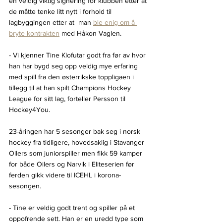
en veldig viktig signering for klubben etter at 
de måtte tenke litt nytt i forhold til 
lagbyggingen etter at  man 
ble enig om å 
bryte kontrakten
 med Håkon Vaglen.
- Vi kjenner Tine Klofutar godt fra før av hvor 
han har bygd seg opp veldig mye erfaring 
med spill fra den østerrikske toppligaen i 
tillegg til at han spilt Champions Hockey 
League for sitt lag, forteller Persson til 
Hockey4You.
23-åringen har 5 sesonger bak seg i norsk 
hockey fra tidligere, hovedsaklig i Stavanger 
Oilers som juniorspiller men fikk 59 kamper 
for både Oilers og Narvik i Eliteserien før 
ferden gikk videre til ICEHL i korona-
sesongen.
- Tine er veldig godt trent og spiller på et 
oppofrende sett. Han er en uredd type som 