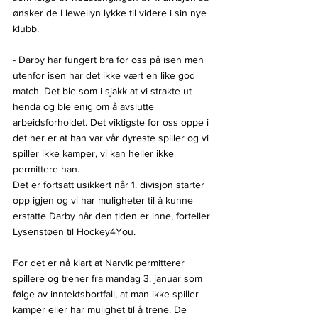
ønsker de Llewellyn lykke til videre i sin nye 
klubb.
- Darby har fungert bra for oss på isen men 
utenfor isen har det ikke vært en like god 
match. Det ble som i sjakk at vi strakte ut 
henda og ble enig om å avslutte 
arbeidsforholdet. Det viktigste for oss oppe i 
det her er at han var vår dyreste spiller og vi 
spiller ikke kamper, vi kan heller ikke 
permittere han.
Det er fortsatt usikkert når 1. divisjon starter 
opp igjen og vi har muligheter til å kunne 
erstatte Darby når den tiden er inne, forteller 
Lysenstøen til Hockey4You.
For det er nå klart at Narvik permitterer 
spillere og trener fra mandag 3. januar som 
følge av inntektsbortfall, at man ikke spiller 
kamper eller har mulighet til å trene. De 