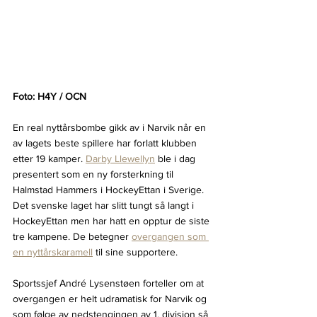
Foto: H4Y / OCN
En real nyttårsbombe gikk av i Narvik når en 
av lagets beste spillere har forlatt klubben 
etter 19 kamper. 
Darby Llewellyn
 ble i dag 
presentert som en ny forsterkning til 
Halmstad Hammers i HockeyEttan i Sverige. 
Det svenske laget har slitt tungt så langt i 
HockeyEttan men har hatt en opptur de siste 
tre kampene. De betegner 
overgangen som 
en nyttårskaramell
 til sine supportere.
Sportssjef André Lysenstøen forteller om at 
overgangen er helt udramatisk for Narvik og 
som følge av nedstengingen av 1. divisjon så 