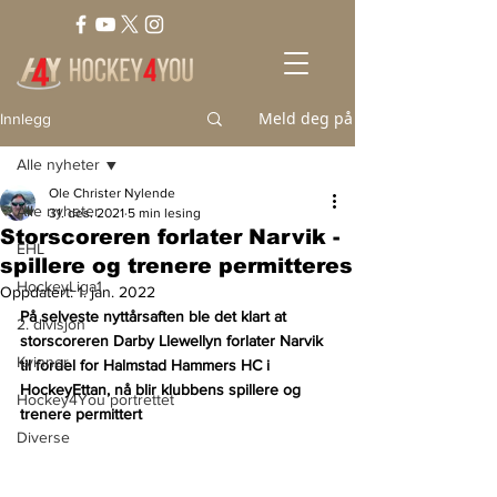
Meld deg på
Innlegg
Alle nyheter
Ole Christer Nylende
Alle nyheter
31. des. 2021
5 min lesing
Storscoreren forlater Narvik -
EHL
spillere og trenere permitteres
HockeyLiga1
Oppdatert:
1. jan. 2022
På selveste nyttårsaften ble det klart at 
2. divisjon
storscoreren Darby Llewellyn forlater Narvik 
Kvinner
til fordel for Halmstad Hammers HC i 
HockeyEttan, nå blir klubbens spillere og 
Hockey4You portrettet
trenere permittert
Diverse