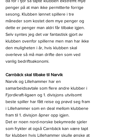
da for i fjor så tapte klubben ekstremt mye 
penger på at man ikke permitterte forrige 
sesong. Klubben lønnet spillere i tre 
måneder som kostet dem mye penger og 
dette er penger man aldri får tilbake igjen.
Selv syntes jeg det var fantastisk gjort av 
klubben ovenfor spillerne men man har ikke 
den muligheten i år, hvis klubben skal 
overleve så må man drifte den som ved 
vanlig bedriftsøkonomi.
Carnbäck skal tilbake til Narvik
Narvik og Lillehammer har en 
samarbeidsavtale som flere andre klubber i 
Fjordkraft-ligaen og 1. divisjons utvilsomt 
beste spiller har fått reise og prøvd seg fram 
i Lillehammer som en deal mellom klubbene 
fram til 1. divisjon åpner opp igjen.
Det er noen nord-norske bekymrede sjeler 
som frykter at også Carnbäck kan være tapt 
for klubben hvis Lillehammer skulle ønske at 