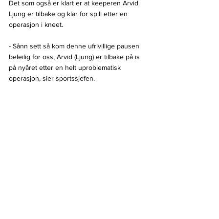
Det som også er klart er at keeperen Arvid 
Ljung er tilbake og klar for spill etter en 
operasjon i kneet.
- Sånn sett så kom denne ufrivillige pausen 
beleilig for oss, Arvid (Ljung) er tilbake på is 
på nyåret etter en helt uproblematisk 
operasjon, sier sportssjefen.
Og det med keeperplassen er en viktig 
brikke for klubben inn i mot en eventuell 
kvalik hvor de mest sannsynlig skal møte 
Manglerud og Grüner etter resultatene i 