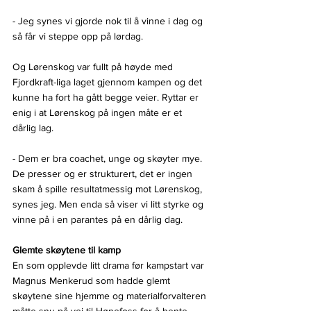
- Jeg synes vi gjorde nok til å vinne i dag og 
så får vi steppe opp på lørdag.
Og Lørenskog var fullt på høyde med 
Fjordkraft-liga laget gjennom kampen og det 
kunne ha fort ha gått begge veier. Ryttar er 
enig i at Lørenskog på ingen måte er et 
dårlig lag.
- Dem er bra coachet, unge og skøyter mye. 
De presser og er strukturert, det er ingen 
skam å spille resultatmessig mot Lørenskog, 
synes jeg. Men enda så viser vi litt styrke og 
vinne på i en parantes på en dårlig dag. 
Glemte skøytene til kamp
En som opplevde litt drama før kampstart var 
Magnus Menkerud som hadde glemt 
skøytene sine hjemme og materialforvalteren 
måtte snu på vei til Hønefoss for å hente 