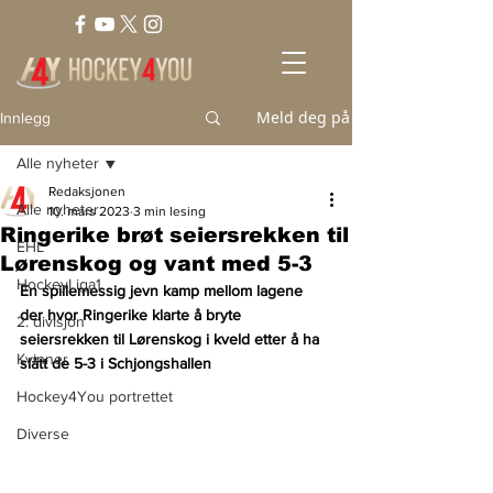
Meld deg på
Innlegg
Alle nyheter
Redaksjonen
Alle nyheter
10. mars 2023
3 min lesing
Ringerike brøt seiersrekken til
EHL
Lørenskog og vant med 5-3
HockeyLiga1
En spillemessig jevn kamp mellom lagene 
der hvor Ringerike klarte å bryte 
2. divisjon
seiersrekken til Lørenskog i kveld etter å ha 
Kvinner
slått de 5-3 i Schjongshallen
Hockey4You portrettet
Diverse