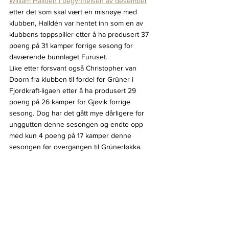
William Halldén i begynnelsen av desember
etter det som skal vært en misnøye med 
klubben, Halldén var hentet inn som en av 
klubbens toppspiller etter å ha produsert 37 
poeng på 31 kamper forrige sesong for 
daværende bunnlaget Furuset.
Like etter forsvant også Christopher van 
Doorn fra klubben til fordel for Grüner i 
Fjordkraft-ligaen etter å ha produsert 29 
poeng på 26 kamper for Gjøvik forrige 
sesong. Dog har det gått mye dårligere for 
unggutten denne sesongen og endte opp 
med kun 4 poeng på 17 kamper denne 
sesongen før overgangen til Grünerløkka.