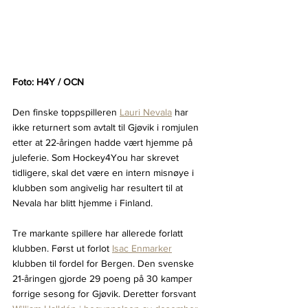
Foto: H4Y / OCN
Den finske toppspilleren 
Lauri Nevala
 har 
ikke returnert som avtalt til Gjøvik i romjulen 
etter at 22-åringen hadde vært hjemme på 
juleferie. Som Hockey4You har skrevet 
tidligere, skal det være en intern misnøye i 
klubben som angivelig har resultert til at 
Nevala har blitt hjemme i Finland.
Tre markante spillere har allerede forlatt 
klubben. Først ut forlot 
Isac Enmarker
klubben til fordel for Bergen. Den svenske 
21-åringen gjorde 29 poeng på 30 kamper 
forrige sesong for Gjøvik. Deretter forsvant 