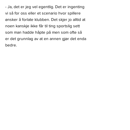
- Ja, det er jeg vel egentlig. Det er ingenting 
vi så for oss eller et scenario hvor spillere 
ønsker å forlate klubben. Det skjer jo alltid at 
noen kanskje ikke får til ting sportslig sett 
som man hadde håpte på men som ofte så 
er det grunnlag av at en annen gjør det enda 
bedre.
- Er dere bekymret for å havne i en 
nedrykkskvalik?
- Ja, det er vi. Jeg synes både Bergen og 
Furuset har spilt bra og tatt poeng ganske 
jevnt utover sesongen så vi må steppe opp. 
Men jeg mener fortsatt at laget vårt på 
papiret i dag er bedre enn Hasle-Løren, så vi 
skal slå det laget i dag, sier sportssjefen.
Leter etter 2-3 importer for å forsterke laget
Gjøvik bekrefter også at de leter etter to til 