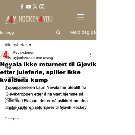
Meld deg på
Innlegg
Alle nyheter
Redaksjonen
Alle nyheter
4. jan. 2023
3 min lesing
Nevala ikke returnert til Gjøvik
EHL
etter juleferie, spiller ikke
HockeyLiga1
kveldens kamp
Toppspillereren Lauri Nevala har uteblitt fra 
2. divisjon
Gjøvik-troppen etter å ha vært hjemme på 
Kvinner
juleferie i Finland, det er nå usikkert om den 
finske spilleren returnerer til Gjøvik Hockey
Hockey4You portrettet
Diverse