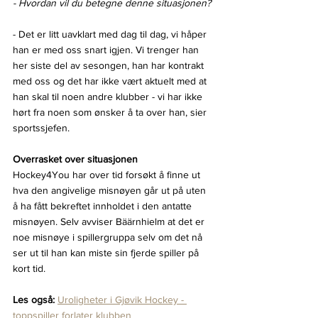
- Hvordan vil du betegne denne situasjonen?
- Det er litt uavklart med dag til dag, vi håper 
han er med oss snart igjen. Vi trenger han 
her siste del av sesongen, han har kontrakt 
med oss og det har ikke vært aktuelt med at 
han skal til noen andre klubber - vi har ikke 
hørt fra noen som ønsker å ta over han, sier 
sportssjefen.
Overrasket over situasjonen
Hockey4You har over tid forsøkt å finne ut 
hva den angivelige misnøyen går ut på uten 
å ha fått bekreftet innholdet i den antatte 
misnøyen. Selv avviser Bäärnhielm at det er 
noe misnøye i spillergruppa selv om det nå 
ser ut til han kan miste sin fjerde spiller på 
kort tid.
Les også: 
Uroligheter i Gjøvik Hockey - 
toppspiller forlater klubben