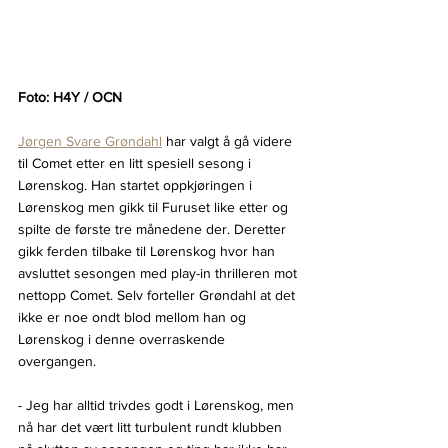
Foto: H4Y / OCN
Jørgen Svare Grøndahl
 har valgt å gå videre 
til Comet etter en litt spesiell sesong i 
Lørenskog. Han startet oppkjøringen i 
Lørenskog men gikk til Furuset like etter og 
spilte de første tre månedene der. Deretter 
gikk ferden tilbake til Lørenskog hvor han 
avsluttet sesongen med play-in thrilleren mot 
nettopp Comet. Selv forteller Grøndahl at det 
ikke er noe ondt blod mellom han og 
Lørenskog i denne overraskende 
overgangen.
- Jeg har alltid trivdes godt i Lørenskog, men 
nå har det vært litt turbulent rundt klubben 