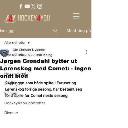
Meld deg på
Innlegg
Alle nyheter
Ole Christer Nylende
Alle nyheter
22. mai 2022
3 min lesing
Jørgen Grøndahl bytter ut
EHL
Lørenskog med Comet: - Ingen
HockeyLiga1
ondt blod
24-åringen som både spilte i Furuset og 
2. divisjon
Lørenskog forrige sesong, har bestemt seg 
Kvinner
for å spille for Comet neste sesong
Hockey4You portrettet
Diverse