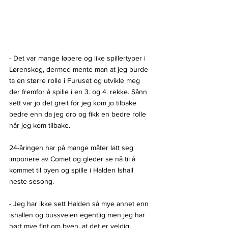
- Det var mange løpere og like spillertyper i 
Lørenskog, dermed mente man at jeg burde 
ta en større rolle i Furuset og utvikle meg 
der fremfor å spille i en 3. og 4. rekke. Sånn 
sett var jo det greit for jeg kom jo tilbake 
bedre enn da jeg dro og fikk en bedre rolle 
når jeg kom tilbake.
24-åringen har på mange måter latt seg 
imponere av Comet og gleder se nå til å 
kommet til byen og spille i Halden Ishall 
neste sesong.
- Jeg har ikke sett Halden så mye annet enn 
ishallen og bussveien egentlig men jeg har 
hørt mye fint om byen, at det er veldig 