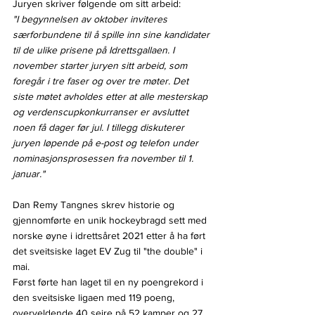
Juryen skriver følgende om sitt arbeid:
"I begynnelsen av oktober inviteres 
særforbundene til å spille inn sine kandidater 
til de ulike prisene på Idrettsgallaen. I 
november starter juryen sitt arbeid, som 
foregår i tre faser og over tre møter. Det 
siste møtet avholdes etter at alle mesterskap 
og verdenscupkonkurranser er avsluttet 
noen få dager før jul. I tillegg diskuterer 
juryen løpende på e-post og telefon under 
nominasjonsprosessen fra november til 1. 
januar."
Dan Remy Tangnes skrev historie og 
gjennomførte en unik hockeybragd sett med 
norske øyne i idrettsåret 2021 etter å ha ført 
det sveitsiske laget EV Zug til "the double" i 
mai.
Først førte han laget til en ny poengrekord i 
den sveitsiske ligaen med 119 poeng, 
overveldende 40 seire på 52 kamper og 27 