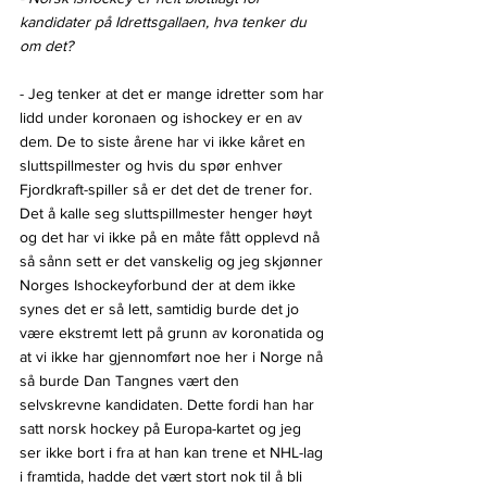
kandidater på Idrettsgallaen, hva tenker du 
om det?
- Jeg tenker at det er mange idretter som har 
lidd under koronaen og ishockey er en av 
dem. De to siste årene har vi ikke kåret en 
sluttspillmester og hvis du spør enhver 
Fjordkraft-spiller så er det det de trener for. 
Det å kalle seg sluttspillmester henger høyt 
og det har vi ikke på en måte fått opplevd nå 
så sånn sett er det vanskelig og jeg skjønner 
Norges Ishockeyforbund der at dem ikke 
synes det er så lett, samtidig burde det jo 
være ekstremt lett på grunn av koronatida og 
at vi ikke har gjennomført noe her i Norge nå 
så burde Dan Tangnes vært den 
selvskrevne kandidaten. Dette fordi han har 
satt norsk hockey på Europa-kartet og jeg 
ser ikke bort i fra at han kan trene et NHL-lag 
i framtida, hadde det vært stort nok til å bli 