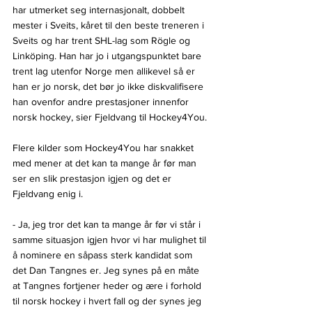
har utmerket seg internasjonalt, dobbelt 
mester i Sveits, kåret til den beste treneren i 
Sveits og har trent SHL-lag som Rögle og 
Linköping. Han har jo i utgangspunktet bare 
trent lag utenfor Norge men allikevel så er 
han er jo norsk, det bør jo ikke diskvalifisere 
han ovenfor andre prestasjoner innenfor 
norsk hockey, sier Fjeldvang til Hockey4You.
Flere kilder som Hockey4You har snakket 
med mener at det kan ta mange år før man 
ser en slik prestasjon igjen og det er 
Fjeldvang enig i.
- Ja, jeg tror det kan ta mange år før vi står i 
samme situasjon igjen hvor vi har mulighet til 
å nominere en såpass sterk kandidat som 
det Dan Tangnes er. Jeg synes på en måte 
at Tangnes fortjener heder og ære i forhold 
til norsk hockey i hvert fall og der synes jeg 