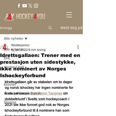
Meld deg på
Innlegg
Alle nyheter
Redaksjonen
Alle nyheter
6. jan. 2022
6 min lesing
Idrettsgallaen: Trener med en
EHL
prestasjon uten sidestykke,
HockeyLiga1
ikke nominert av Norges
Ishockeyforbund
2. divisjon
Idrettsgallaen går av stabelen om to dager 
Kvinner
og norsk ishockey har ingen nominerte for 
Hockey4You portrettet
årets seremoni. 
Dan Remy Tangnes
 sin 
dobbeltriumf i Sveits som hockeycoach i 
Diverse
2021 ble ikke funnet god nok av Norges 
Ishockeyforbund til å nominere han som 