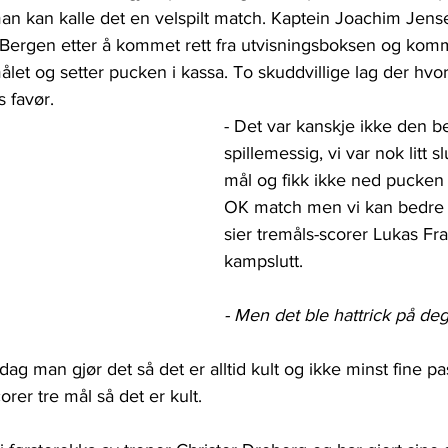
man kan kalle det en velspilt match. Kaptein Joachim Jens
Bergen etter å kommet rett fra utvisningsboksen og kom
let og setter pucken i kassa. To skuddvillige lag der hv
 favør.
- Det var kanskje ikke den 
spillemessig, vi var nok litt s
mål og fikk ikke ned pucken a
OK match men vi kan bedre 
sier tremåls-scorer Lukas Fra
kampslutt.
- Men det ble hattrick på de
 dag man gjør det så det er alltid kult og ikke minst fine pa
corer tre mål så det er kult.