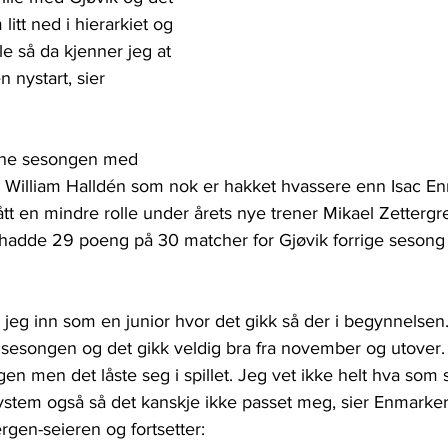
 litt ned i hierarkiet og 
lle så da kjenner jeg at 
 nystart, sier 
enne sesongen med 
 William Halldén som nok er hakket hvassere enn Isac En
tt en mindre rolle under årets nye trener Mikael Zettergr
 hadde 29 poeng på 30 matcher for Gjøvik forrige sesong 
 jeg inn som en junior hvor det gikk så der i begynnelsen
r sesongen og det gikk veldig bra fra november og utover. 
en men det låste seg i spillet. Jeg vet ikke helt hva som
esystem også så det kanskje ikke passet meg, sier Enmarker 
gen-seieren og fortsetter: