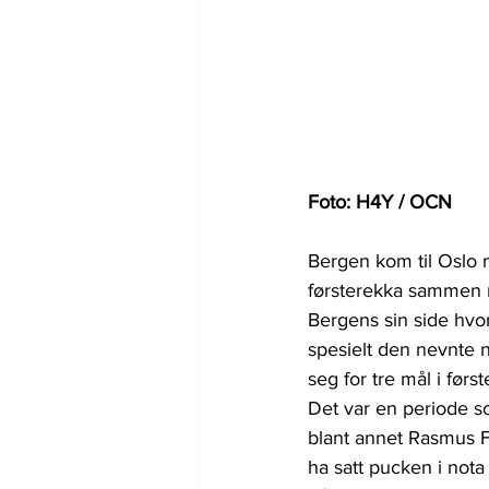
Foto: H4Y / OCN
Bergen kom til Oslo 
førsterekka sammen m
Bergens sin side hvor
spesielt den nevnte 
seg for tre mål i før
Det var en periode so
blant annet Rasmus Fo
ha satt pucken i nota