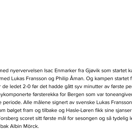
med nyervervelsen Isac Enmarker fra Gjøvik som startet k
ed Lukas Fransson og Philip Åman. Og kampen startet fri
 de ledet 2-0 før det hadde gått syv minutter av første pe
nykomponerte førsterekka for Bergen som var toneangive
ste periode. Alle målene signert av svenske Lukas Fransson
m bølget fram og tilbake og Hasle-Løren fikk sine sjanser
rsberg scoret sitt første mål for sesongen og så tydelig let
 bak Albin Mörck.