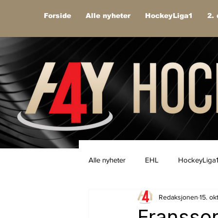
Forside
Alle nyheter
HockeyLiga1
2. 
Alle nyheter
EHL
HockeyLiga
Redaksjonen
15. ok
Fransson-