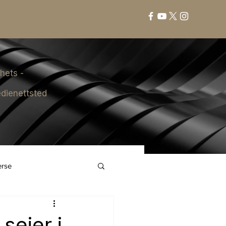
hets -
dienettsted
erse
seier i