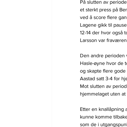
På slutten av period
et sterkt press på B
ved å score flere gan
Lagene gikk til paus
12-14 der hvor også t
Larsson var fraværen
Den andre perioden v
Hasle-øyne hvor de to
og skapte flere gode 
Aastad satt 3-4 for 
Mot slutten av perio
hjemmelaget uten at 
Etter en knallåpning 
kunne komme tilbake 
som de i utgangspunkt