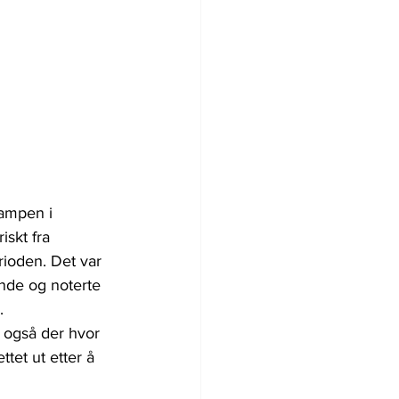
ampen i 
skt fra 
rioden. Det var 
nde og noterte 
.
 også der hvor 
tet ut etter å 