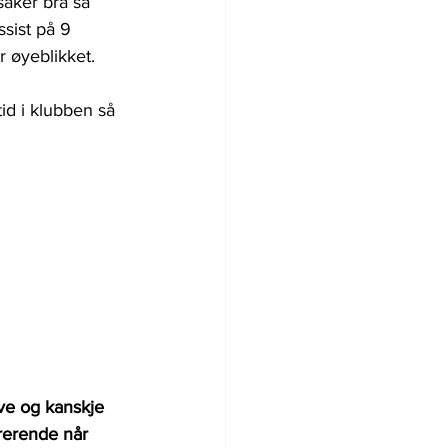
saker bra så 
sist på 9 
r øyeblikket.
tid i klubben så 
ive og kanskje 
rerende når 