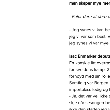
man skaper mye men 
- Føler dere at dere e
- Jeg synes vi kan be
jeg vi var som best. 
jeg synes vi var mye 
Isac Enmarker debute
En kanskje litt over
før kveldens kamp. 21
fornøyd med sin rolle
Samtidig var Bergen k
importplass ledig og 
- Ja, det var vel ikke
skje når sesongen be
ikke den starten jeg 