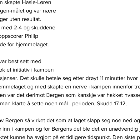
en skapte Hasle-Løren 
ergen-målet og var nære 
ger uten resultat. 
e med 2-4 og skuddene 
oppscorer Philip 
de for hjemmelaget.
ar best sett med 
k et initiativ i kampen 
sjanser. Det skulle betale seg etter drøyt 11 minutter hvo
hjemmelaget og med skapte en nerve i kampen innenfor tre
den var det derimot Bergen som kanskje var hakket hvass
man klarte å sette noen mål i perioden. Skudd 17-12.
av Bergen så virket det som at laget slapp seg noe ned o
inn i kampen og for Bergens del ble det en unødvendig 
et kunne ha avgjort på et tidligere tidspunkt. Den siste 