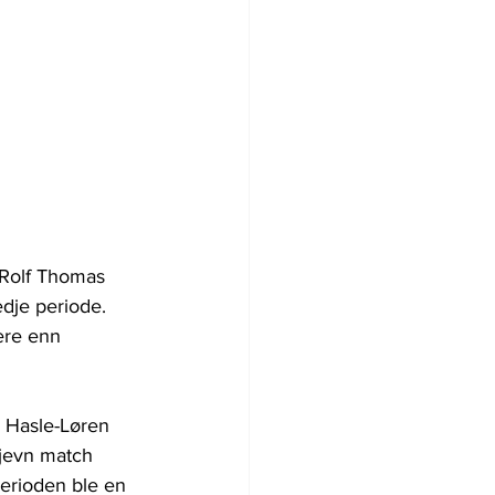
r Rolf Thomas 
dje periode. 
ere enn 
g Hasle-Løren 
jevn match 
perioden ble en 