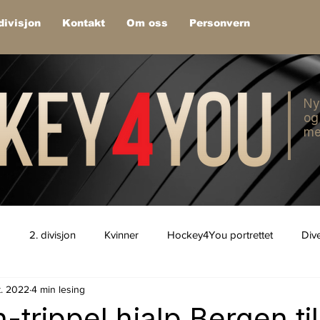
divisjon
Kontakt
Om oss
Personvern
Ny
og
me
1
2. divisjon
Kvinner
Hockey4You portrettet
Div
t. 2022
4 min lesing
trippel hjalp Bergen til 