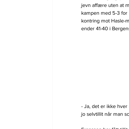
jevn affære uten at 
kampen med 5-3 for 
kontring mot Hasle-må
ender 41-40 i Bergens
- Ja, det er ikke hver
jo selvtillit når man s