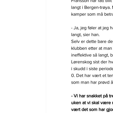
Fransson har fått till
langt i Bergen-trøya
kamper som må betrakt
- Ja, jeg føler at jeg 
langt, sier han.
Selv er dette bare de
klubben etter at man
ineffektive så langt, 
Lørenskog sist der h
i skudd i siste perio
0. Det har vært et te
som man har prøvd å
- Vi har snakket på tr
uken at vi skal være 
vært det som har gjor