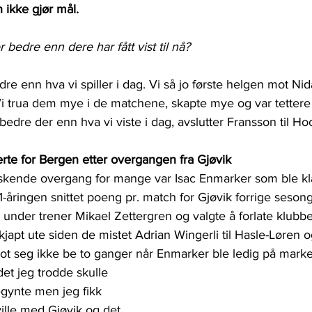
ikke gjør mål.
r bedre enn dere har fått vist til nå?
dre enn hva vi spiller i dag. Vi så jo første helgen mot Ni
Vi trua dem mye i de matchene, skapte mye og var tettere 
bedre der enn hva vi viste i dag, avslutter Fransson til H
rte for Bergen etter overgangen fra Gjøvik
raskende overgang for mange var Isac Enmarker som ble kl
-åringen snittet poeng pr. match for Gjøvik forrige seson
 under trener Mikael Zettergren og valgte å forlate klubben
japt ute siden de mistet Adrian Wingerli til Hasle-Løren 
lot seg ikke be to ganger når Enmarker ble ledig på marke
 det jeg trodde skulle 
gynte men jeg fikk 
ville med Gjøvik og det 