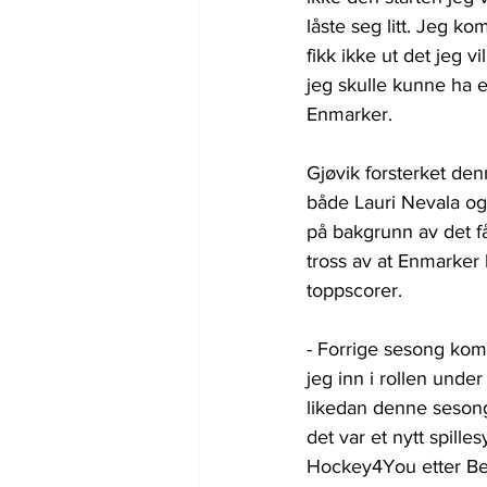
låste seg litt. Jeg kom
fikk ikke ut det jeg vi
jeg skulle kunne ha en
Enmarker.
Gjøvik forsterket d
både Lauri Nevala og
på bakgrunn av det få
tross av at Enmarker
toppscorer.
- Forrige sesong kom
jeg inn i rollen unde
likedan denne sesong
det var et nytt spill
Hockey4You etter Ber