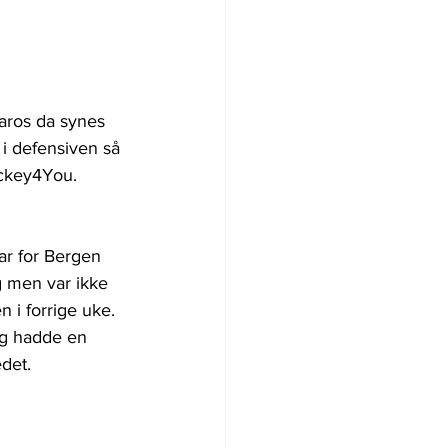
daros da synes 
i defensiven så 
ockey4You.
ar for Bergen 
g men var ikke 
 i forrige uke.
og hadde en 
det.