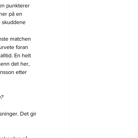
en punkterer 
mer på en 
or skuddene 
beste matchen 
lurvete foran 
lltid. En helt 
enn det her, 
nsson etter 
g?
sninger. Det gir 