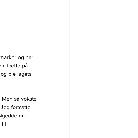
marker og har 
en. Dette på 
og ble lagets 
. Men så vokste 
Jeg fortsatte 
 skjedde men 
til 