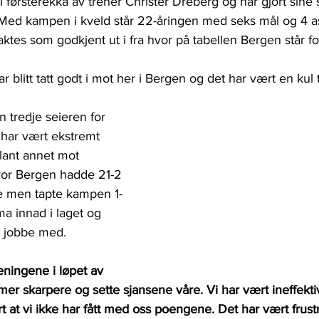
it i førsterekka av trener Christer Dreberg og har gjort sine 
. Med kampen i kveld står 22-åringen med seks mål og 4 as
es som godkjent ut i fra hvor på tabellen Bergen står fo
har blitt tatt godt i mot her i Bergen og det har vært en kul 
n tredje seieren for 
 har vært ekstremt 
blant annet mot 
vor Bergen hadde 21-2 
de men tapte kampen 1-
ma innad i laget og 
 jobbe med.
eningene i løpet av 
mer skarpere og sette sjansene våre. Vi har vært ineffekt
t at vi ikke har fått med oss poengene. Det har vært frust