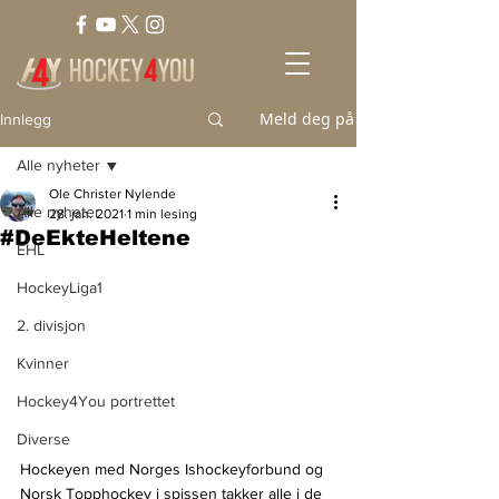
Meld deg på
Innlegg
Alle nyheter
Ole Christer Nylende
Alle nyheter
28. jan. 2021
1 min lesing
#DeEkteHeltene
EHL
HockeyLiga1
2. divisjon
Kvinner
Hockey4You portrettet
Diverse
Hockeyen med Norges Ishockeyforbund og 
Norsk Topphockey i spissen takker alle i de 