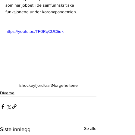
som har jobbet i de samfunnskritiske 
funksjonene under koronapandemien.
https://youtu.be/TP0RqCUC5uk
Ishockey
fjordkraft
Norge
heltene
Diverse
Se alle
Siste innlegg