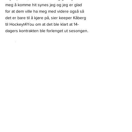
meg å komme hit synes jeg og jeg er glad 
for at dem ville ha meg med videre også så 
det er bare til å kjøre på, sier keeper Kåberg 
til Hockeyt4You om at det ble klart at 14-
dagers kontrakten ble forlenget ut sesongen.
Og Kåberg fikk mye skryt etter bortekampen 
mot Narvik og publikum viste også at de var 
fornøyd med Kåberg ved at de ropte han ut 
etter kveldens kamp også.
- Det kjentes veldig bra i de to første 
periodene synes jeg men så mister vi litt 