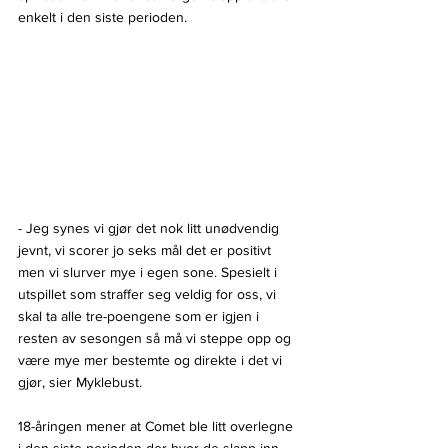
enkelt i den siste perioden.
- Jeg synes vi gjør det nok litt unødvendig 
jevnt, vi scorer jo seks mål det er positivt 
men vi slurver mye i egen sone. Spesielt i 
utspillet som straffer seg veldig for oss, vi 
skal ta alle tre-poengene som er igjen i 
resten av sesongen så må vi steppe opp og 
være mye mer bestemte og direkte i det vi 
gjør, sier Myklebust.
18-åringen mener at Comet ble litt overlegne 
i den siste perioden der hvor de slapp inn 