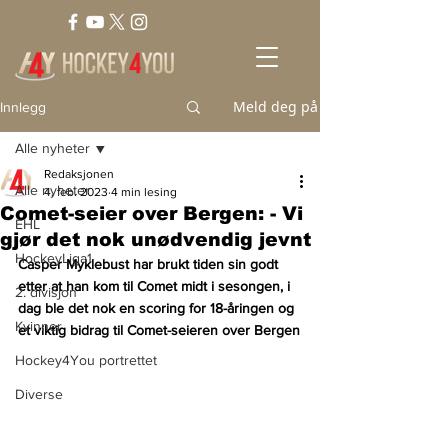
Meld deg på
Innlegg
Alle nyheter
Redaksjonen
Alle nyheter
4. feb. 2023
4 min lesing
Comet-seier over Bergen: - Vi
EHL
gjør det nok unødvendig jevnt
HockeyLiga1
Casper Myklebust har brukt tiden sin godt 
etter at han kom til Comet midt i sesongen, i 
2. divisjon
dag ble det nok en scoring for 18-åringen og 
Kvinner
et viktig bidrag til Comet-seieren over Bergen
Hockey4You portrettet
Diverse