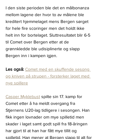
I den siste perioden ble det en målbonanza 
mellom lagene der hvor to av målene ble 
kreditert hjemmelaget mens Bergen sørget 
for hele fire scoringer men det holdt ikke 
helt inn for bortelaget. Sluttresultatet blir 6-5 
til Comet over Bergen etter at de 
grønnkledde ble udisiplinerte og slapp 
Bergen inn i kampen igjen.
Les også:
Comet med en skuffende sesong 
og kniven på strupen - forsterker laget med 
nye spillere
Casper Myklebust
 spilte sin 17. kamp for 
Comet etter å ha meldt overgang fra 
Stjernens U20-lag tidligere i sesongen. Han 
fikk ingen lovnader om mye spilletid men 
skader i laget samt godt spill fra 18-åringen 
har gjort til at han har fått mye tillit og 
spilletid. Han mener at Bergen slapp til alt for 