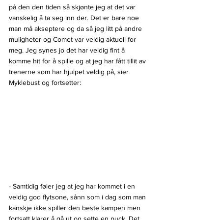
på den den tiden så skjønte jeg at det var 
vanskelig å ta seg inn der. Det er bare noe 
man må akseptere og da så jeg litt på andre 
muligheter og Comet var veldig aktuell for 
meg. Jeg synes jo det har veldig fint å 
komme hit for å spille og at jeg har fått tillit av 
trenerne som har hjulpet veldig på, sier 
Myklebust og fortsetter:
- Samtidig føler jeg at jeg har kommet i en 
veldig god flytsone, sånn som i dag som man 
kanskje ikke spiller den beste kampen men 
fortsatt klarer å gå ut og sette en puck. Det 