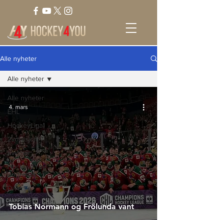
Alle nyheter
Alle nyheter
Alle nyheter
4. mars
EHL
HockeyLiga1
2. divisjon
Kvinner
Hockey4You
portrettet
Diverse
Tobias Normann og Frölunda vant