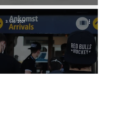
3. sep. 2021
CHL: - På dette nivået må du være
klar for alt
24. mai 2021