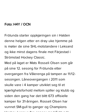
Foto: H4Y / OCN
Frölunda starter oppkjøringen sin i Halden 
denne helgen etter en drøy uke hjemme på 
is møter de sine SHL-motstandere i Leksand 
og ikke minst dagens finale mot Färjestad i 
Strömstad Hockey Classic.
Med på laget er Mats Rosseli Olsen som går 
på sine 12. sesong for Frölunda etter 
overgangen fra Vålerenga på tampen av 11/12-
sesongen. Låneovergangen i 2011 som 
skulle vare i 4 kamper utviklet seg til et 
kjærlighetsforhold mellom spiller og klubb og 
siden den gang har det blitt 673 offisielle 
kamper for 31-åringen. Rosseli Olsen har 
vunnet SM-gull to ganger og Champions 