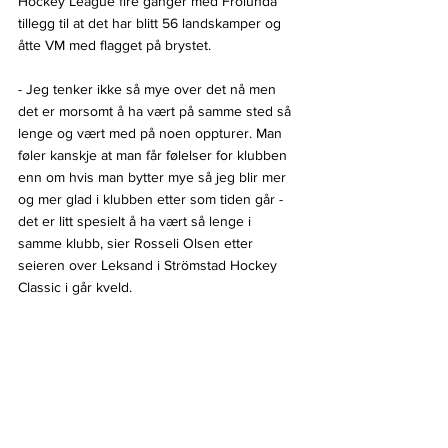
Hockey League fire ganger med Frölunda 
tillegg til at det har blitt 56 landskamper og 
åtte VM med flagget på brystet.
- Jeg tenker ikke så mye over det nå men 
det er morsomt å ha vært på samme sted så 
lenge og vært med på noen oppturer. Man 
føler kanskje at man får følelser for klubben 
enn om hvis man bytter mye så jeg blir mer 
og mer glad i klubben etter som tiden går - 
det er litt spesielt å ha vært så lenge i 
samme klubb, sier Rosseli Olsen etter 
seieren over Leksand i Strömstad Hockey 
Classic i går kveld.