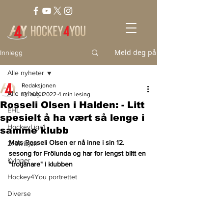
Meld deg på
Innlegg
Alle nyheter
Redaksjonen
Alle nyheter
13. aug. 2022
4 min lesing
Rosseli Olsen i Halden: - Litt
EHL
spesielt å ha vært så lenge i
HockeyLiga1
samme klubb
Mats Rosseli Olsen er nå inne i sin 12. 
2. divisjon
sesong for Frölunda og har for lengst blitt en 
Kvinner
"trotjänare" i klubben
Hockey4You portrettet
Diverse