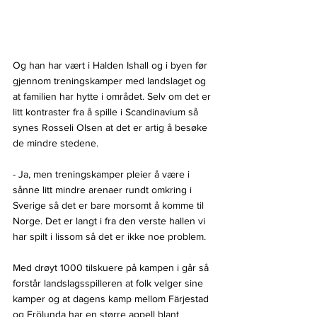
Og han har vært i Halden Ishall og i byen før 
gjennom treningskamper med landslaget og 
at familien har hytte i området. Selv om det er 
litt kontraster fra å spille i Scandinavium så 
synes Rosseli Olsen at det er artig å besøke 
de mindre stedene.
- Ja, men treningskamper pleier å være i 
sånne litt mindre arenaer rundt omkring i 
Sverige så det er bare morsomt å komme til 
Norge. Det er langt i fra den verste hallen vi 
har spilt i lissom så det er ikke noe problem.
Med drøyt 1000 tilskuere på kampen i går så 
forstår landslagsspilleren at folk velger sine 
kamper og at dagens kamp mellom Färjestad 
og Frölunda har en større appell blant 