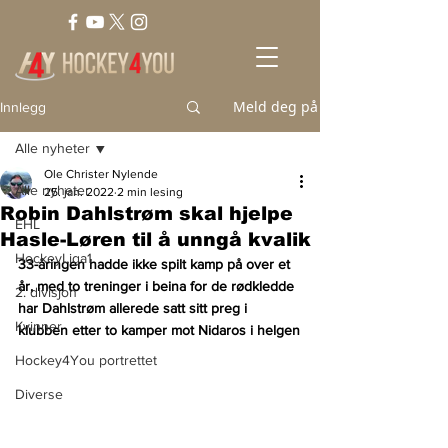
Meld deg på
Innlegg
Alle nyheter
Ole Christer Nylende
Alle nyheter
25. jan. 2022
2 min lesing
Robin Dahlstrøm skal hjelpe
EHL
Hasle-Løren til å unngå kvalik
HockeyLiga1
33-åringen hadde ikke spilt kamp på over et 
år, med to treninger i beina for de rødkledde 
2. divisjon
har Dahlstrøm allerede satt sitt preg i 
Kvinner
klubben etter to kamper mot Nidaros i helgen
Hockey4You portrettet
Diverse