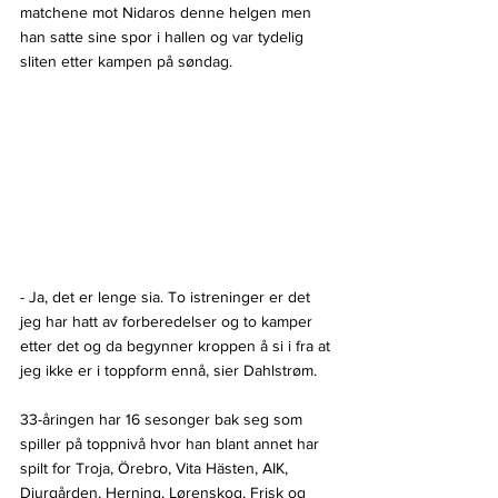
matchene mot Nidaros denne helgen men 
han satte sine spor i hallen og var tydelig 
sliten etter kampen på søndag.
- Ja, det er lenge sia. To istreninger er det 
jeg har hatt av forberedelser og to kamper 
etter det og da begynner kroppen å si i fra at 
jeg ikke er i toppform ennå, sier Dahlstrøm.
33-åringen har 16 sesonger bak seg som 
spiller på toppnivå hvor han blant annet har 
spilt for Troja, Örebro, Vita Hästen, AIK, 
Djurgården, Herning, Lørenskog, Frisk og 