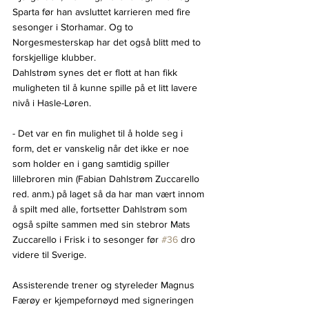
Sparta før han avsluttet karrieren med fire 
sesonger i Storhamar. Og to 
Norgesmesterskap har det også blitt med to 
forskjellige klubber.
Dahlstrøm synes det er flott at han fikk 
muligheten til å kunne spille på et litt lavere 
nivå i Hasle-Løren.
- Det var en fin mulighet til å holde seg i 
form, det er vanskelig når det ikke er noe 
som holder en i gang samtidig spiller 
lillebroren min (Fabian Dahlstrøm Zuccarello 
red. anm.) på laget så da har man vært innom 
å spilt med alle, fortsetter Dahlstrøm som 
også spilte sammen med sin stebror Mats 
Zuccarello i Frisk i to sesonger før 
#36
 dro 
videre til Sverige.
Assisterende trener og styreleder Magnus 
Færøy er kjempefornøyd med signeringen 