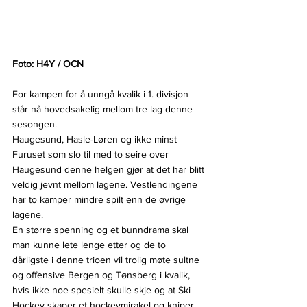
Foto: H4Y / OCN
For kampen for å unngå kvalik i 1. divisjon 
står nå hovedsakelig mellom tre lag denne 
sesongen.
Haugesund, Hasle-Løren og ikke minst 
Furuset som slo til med to seire over 
Haugesund denne helgen gjør at det har blitt 
veldig jevnt mellom lagene. Vestlendingene 
har to kamper mindre spilt enn de øvrige 
lagene.
En større spenning og et bunndrama skal 
man kunne lete lenge etter og de to 
dårligste i denne trioen vil trolig møte sultne 
og offensive Bergen og Tønsberg i kvalik, 
hvis ikke noe spesielt skulle skje og at Ski 
Hockey skaper et hockeymirakel og kniper 