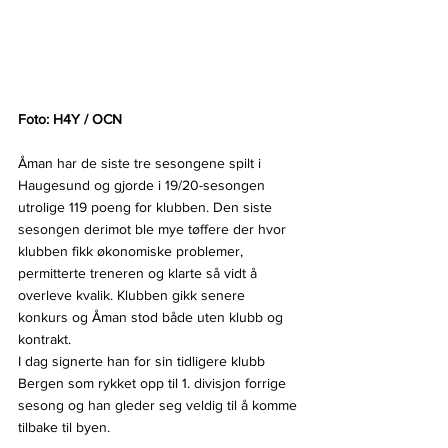
Foto: H4Y / OCN
Åman har de siste tre sesongene spilt i 
Haugesund og gjorde i 19/20-sesongen 
utrolige 119 poeng for klubben. Den siste 
sesongen derimot ble mye tøffere der hvor 
klubben fikk økonomiske problemer, 
permitterte treneren og klarte så vidt å 
overleve kvalik. Klubben gikk senere 
konkurs og Åman stod både uten klubb og 
kontrakt.
I dag signerte han for sin tidligere klubb 
Bergen som rykket opp til 1. divisjon forrige 
sesong og han gleder seg veldig til å komme 
tilbake til byen.