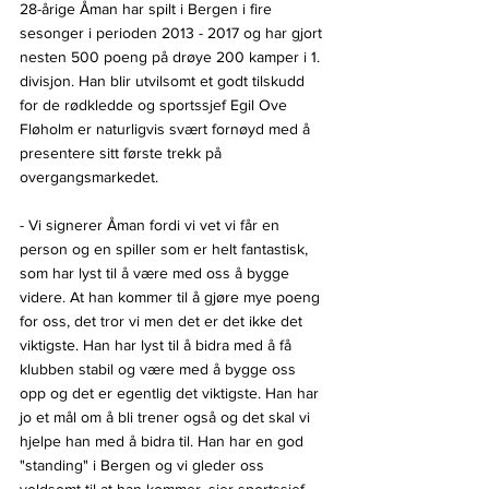
28-årige Åman har spilt i Bergen i fire 
sesonger i perioden 2013 - 2017 og har gjort 
nesten 500 poeng på drøye 200 kamper i 1. 
divisjon. Han blir utvilsomt et godt tilskudd 
for de rødkledde og sportssjef Egil Ove 
Fløholm er naturligvis svært fornøyd med å 
presentere sitt første trekk på 
overgangsmarkedet.
- Vi signerer Åman fordi vi vet vi får en 
person og en spiller som er helt fantastisk, 
som har lyst til å være med oss å bygge 
videre. At han kommer til å gjøre mye poeng 
for oss, det tror vi men det er det ikke det 
viktigste. Han har lyst til å bidra med å få 
klubben stabil og være med å bygge oss 
opp og det er egentlig det viktigste. Han har 
jo et mål om å bli trener også og det skal vi 
hjelpe han med å bidra til. Han har en god 
"standing" i Bergen og vi gleder oss 
voldsomt til at han kommer, sier sportssjef 