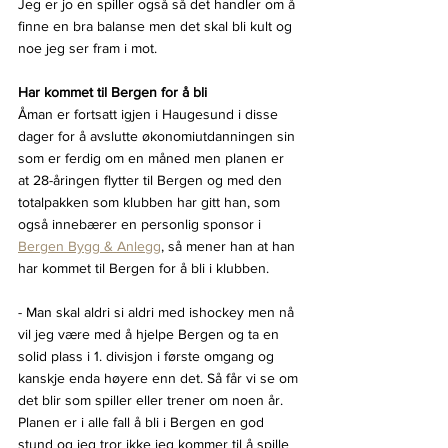
Jeg er jo en spiller også så det handler om å 
finne en bra balanse men det skal bli kult og 
noe jeg ser fram i mot.
Har kommet til Bergen for å bli
Åman er fortsatt igjen i Haugesund i disse 
dager for å avslutte økonomiutdanningen sin 
som er ferdig om en måned men planen er 
at 28-åringen flytter til Bergen og med den 
totalpakken som klubben har gitt han, som 
også innebærer en personlig sponsor i 
Bergen Bygg & Anlegg
, så mener han at han 
har kommet til Bergen for å bli i klubben.
- Man skal aldri si aldri med ishockey men nå 
vil jeg være med å hjelpe Bergen og ta en 
solid plass i 1. divisjon i første omgang og 
kanskje enda høyere enn det. Så får vi se om 
det blir som spiller eller trener om noen år. 
Planen er i alle fall å bli i Bergen en god 
stund og jeg tror ikke jeg kommer til å spille 