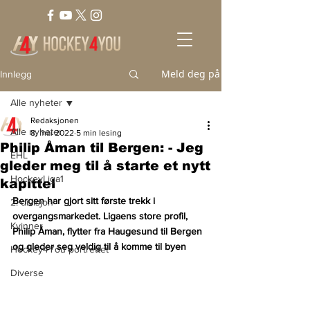
Meld deg på
Innlegg
Alle nyheter
Redaksjonen
Alle nyheter
8. mai 2022
5 min lesing
Philip Åman til Bergen: - Jeg
EHL
gleder meg til å starte et nytt
HockeyLiga1
kapittel
Bergen har gjort sitt første trekk i 
2. divisjon
overgangsmarkedet. Ligaens store profil, 
Kvinner
Philip Åman, flytter fra Haugesund til Bergen 
og gleder seg veldig til å komme til byen
Hockey4You portrettet
Diverse