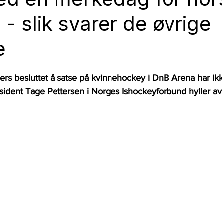
 - slik svarer de øvrige
e
lers besluttet å satse på kvinnehockey i DnB Arena har ik
esident Tage Pettersen i Norges Ishockeyforbund hyller avg