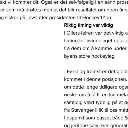
skt vi kommer dit. Også er det selvfølgelig i en sånn pro
ger som må drøftes men at det blir resultatet om noen år 
dig sikker på., avslutter presidenten til Hockey4You.
Riktig timing var viktig
I Oilers-leiren var det viktig a
timing for kvinnelaget og at 
fra dem om å komme under p
byens store hockeylag.
- Først og fremst er det glede
kommet i denne posisjonen. 
om dette lenge tidligere også
ønske om å få til en kvinnel
samtidig vært tydelig på at
fra Stavanger IHK til oss mått
tidspunkt som passet både S
og jentene selv, sier genera