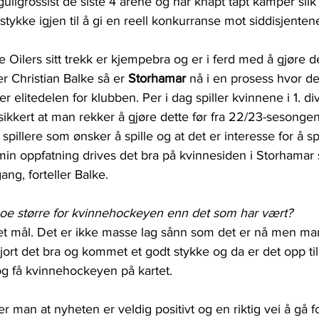
gullgrossist de siste 4 årene og har knapt tapt kamper slik
 stykke igjen til å gi en reell konkurranse mot siddisjenten
 Oilers sitt trekk er kjempebra og er i ferd med å gjøre 
er Christian Balke så er 
Storhamar
 nå i en prosess hvor d
er elitedelen for klubben. Per i dag spiller kvinnene i 1. di
sikkert at man rekker å gjøre dette før fra 22/23-sesongen
spillere som ønsker å spille og at det er interesse for å spi
 min oppfatning drives det bra på kvinnesiden i Storhamar 
ang, forteller Balke.
 noe større for kvinnehockeyen enn det som har vært?
 et mål. Det er ikke masse lag sånn som det er nå men ma
jort det bra og kommet et godt stykke og da er det opp til
og få kvinnehockeyen på kartet.
r man at nyheten er veldig positivt og en riktig vei å gå fo