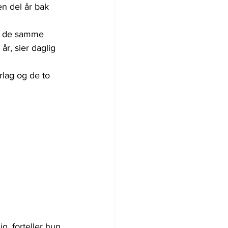
n del år bak 
har de samme 
r, sier daglig 
rlag og de to 
g, forteller hun.