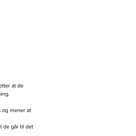
tter at de 
ning.
s og mener at 
 de går til det 