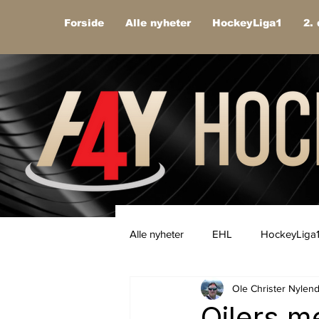
Forside
Alle nyheter
HockeyLiga1
2. 
Alle nyheter
EHL
HockeyLiga
Ole Christer Nylen
Oilers m