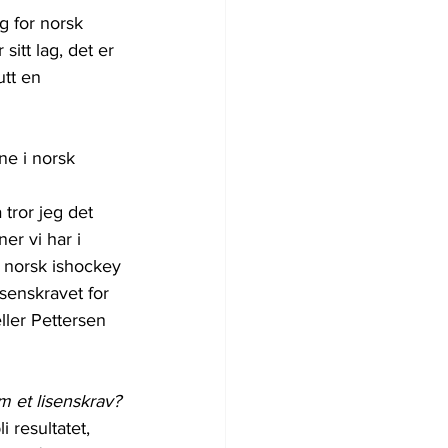
 for norsk 
sitt lag, det er 
utt en 
ne i norsk 
 tror jeg det 
er vi har i 
å norsk ishockey 
isenskravet for 
eller Pettersen 
m et lisenskrav?
 resultatet, 