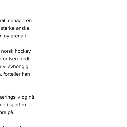
ral manageren 
 sterke ønske 
n ny arena i 
r norsk hockey 
for isen fordi 
r vi avhengig 
 forteller han 
æringsliv og nå 
ne i sporten.
bra på 