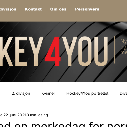
divisjon
Kontakt
Om oss
Personvern
Ny
og
me
1
2. divisjon
Kvinner
Hockey4You portrettet
Div
de
22. juni 2021
9 min lesing
ed en merkedag for nor