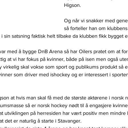
Higson.
Og når vi snakker med gene
så forteller han om klubbens
 sin satsning faktisk helt tilbake da klubben fikk bygget e
 var med å bygge DnB Arena så har Oilers pratet om at fo
ktig at vi har fokus på kvinner, både på isen men også uten
y virkelig skal vokse som sport og publikums produkt så e
ner som driver med ishockey og er interessert i sporten,
son at hvis man skal få med de største aktørene i norsk n
kumsmasse så er norsk hockey nødt til å engasjere kvinne
t utviklingen på herresiden har vært positiv men mindre 
t det er naturlig å starte i Stavanger.