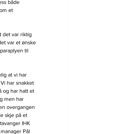
sess både 
som et 
t det var riktig 
det var et ønske 
araplyen til 
lig at vi har 
Vi har snakket 
 og har hatt et 
ag men har 
 den overgangen 
e skje på et 
tavanger IHK 
l manager Pål 