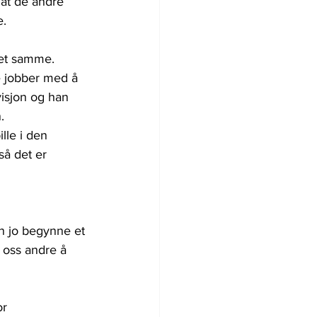
 at de andre 
e.
det samme. 
e jobber med å 
visjon og han 
.
lle i den 
så det er 
n jo begynne et 
 oss andre å 
r 