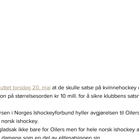
uttet torsdag 20. mai
 at de skulle satse på kvinnehockey e
on på størrelsesorden kr 10 mill. for å sikre klubbens sats
sen i Norges Ishockeyforbund hyller avgjørelsen til Oiler
 norsk ishockey.
gladsak ikke bare for Oilers men for hele norsk ishockey at
r damene som en del av elitesatsingen sin.