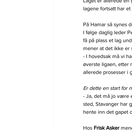
Laget er allerede en 
lagene fortsatt har et
På Hamar så synes de
I følge daglig leder P
få på plass et lag und
mener at det ikke er 
- I hovedsak må vi ha 
øverste ligaen, etter
allerede prosesser i g
Er dette en start for
- Ja, det må jo være
sted, Stavanger har g
hente inn det gapet 
Hos 
Frisk Asker
 mene