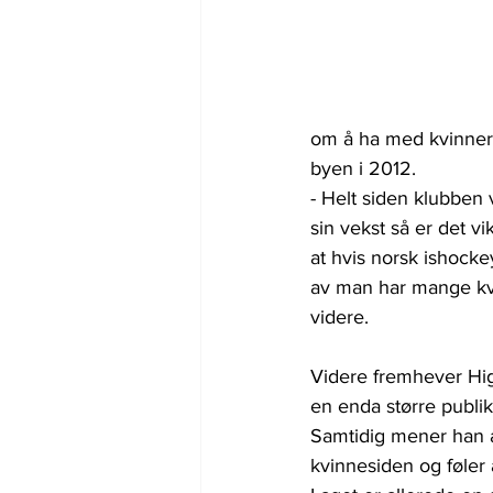
om å ha med kvinner i
byen i 2012.
- Helt siden klubben
sin vekst så er det vi
at hvis norsk ishocke
av man har mange kvin
videre.
Videre fremhever Hig
en enda større publi
Samtidig mener han a
kvinnesiden og føler a