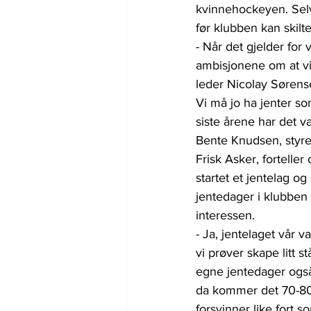
kvinnehockeyen. Selv
før klubben kan skilte
- Når det gjelder for 
ambisjonene om at vi 
leder Nicolay Sørense
Vi må jo ha jenter so
siste årene har det v
Bente Knudsen, styre
Frisk Asker, forteller
startet et jentelag og
jentedager i klubben
interessen.
- Ja, jentelaget vår var
vi prøver skape litt s
egne jentedager også 
da kommer det 70-80
forsvinner like fort s