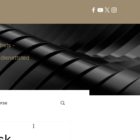
hets -
dienettsted
erse
sk