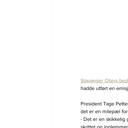
Stavanger Oilers besl
hadde utført en emisj
President Tage Petter
det er en milepæl for
- Det er en skikkelig 
skrittet og innlemme