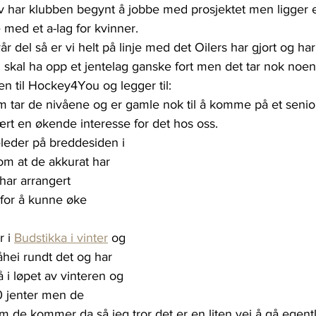
 har klubben begynt å jobbe med prosjektet men ligger e
 med et a-lag for kvinner.
vår del så er vi helt på linje med det Oilers har gjort og 
skal ha opp et jentelag ganske fort men det tar nok noen å
n til Hockey4You og legger til:
m tar de nivåene og er gamle nok til å komme på et senio
ært en økende interesse for det hos oss.
leder på breddesiden i 
 om at de akkurat har 
 har arrangert 
 for å kunne øke 
 i 
Budstikka i vinter
 og 
tåhei rundt det og har 
i løpet av vinteren og 
 jenter men de 
om de kommer da så jeg tror det er en liten vei å gå egentli