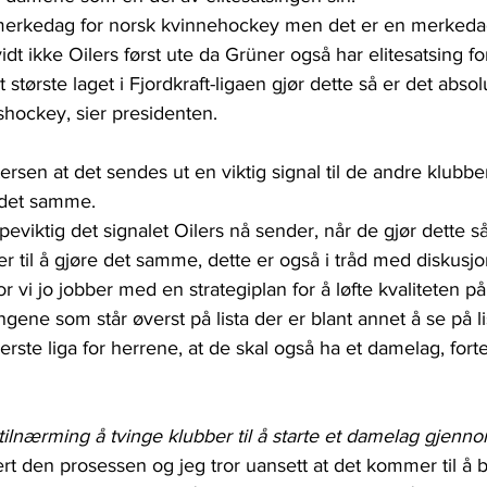
merkedag for norsk kvinnehockey men det er en merkedag
idt ikke Oilers først ute da Grüner også har elitesatsing for 
t største laget i Fjordkraft-ligaen gjør dette så er det absol
shockey, sier presidenten.
sen at det sendes ut en viktig signal til de andre klubbe
 det samme.
peviktig det signalet Oilers nå sender, når de gjør dette så
r til å gjøre det samme, dette er også i tråd med diskusjon
r vi jo jobber med en strategiplan for å løfte kvaliteten p
tingene som står øverst på lista der er blant annet å se på l
 øverste liga for herrene, at de skal også ha et damelag, fort
 tilnærming å tvinge klubber til å starte et damelag gjenno
rt den prosessen og jeg tror uansett at det kommer til å bli