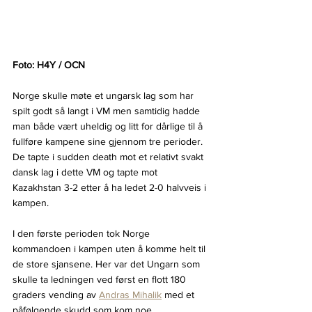
Foto: H4Y / OCN
Norge skulle møte et ungarsk lag som har 
spilt godt så langt i VM men samtidig hadde 
man både vært uheldig og litt for dårlige til å 
fullføre kampene sine gjennom tre perioder. 
De tapte i sudden death mot et relativt svakt 
dansk lag i dette VM og tapte mot 
Kazakhstan 3-2 etter å ha ledet 2-0 halvveis i 
kampen.
I den første perioden tok Norge 
kommandoen i kampen uten å komme helt til 
de store sjansene. Her var det Ungarn som 
skulle ta ledningen ved først en flott 180 
graders vending av 
Andras Mihalik
 med et 
påfølgende skudd som kom noe 