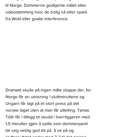
til Norge. Dommerne godkjente målet etter 
videodømming hvor de trolig så etter spark 
fra Wold eller goalie interference.
Dramaet skulle på ingen måte stoppe der, for 
Norge får en utvisning i sluttminuttene og 
Ungarn får lagt på et stort press på det 
norske laget uten at man får uttelling. Tamas 
Tóth får i tillegg et skudd i tverrliggeren med 
1,5 minutter igjen å spille som dommerparet 
tar seg veldig god tid på  å se på og 
sluttresultatet ender med 3-2 til det norske 