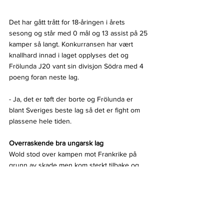
Det har gått trått for 18-åringen i årets 
sesong og står med 0 mål og 13 assist på 25 
kamper så langt. Konkurransen har vært 
knallhard innad i laget opplyses det og 
Frölunda J20 vant sin divisjon Södra med 4 
poeng foran neste lag.
- Ja, det er tøft der borte og Frölunda er 
blant Sveriges beste lag så det er fight om 
plassene hele tiden. 
Overraskende bra ungarsk lag
Wold stod over kampen mot Frankrike på 
grunn av skade men kom sterkt tilbake og 
var delaktig til at Norge kunne ta sin tredje 
strake seier i mesterskapet over Ungarn.
- De var overraskende bra lag faktisk, vi vet 
jo godt før hver match at alle lagene er bra 