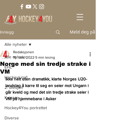
Meld deg på
Innlegg
Alle nyheter
Redaksjonen
Alle nyheter
15. des. 2022
5 min lesing
Norge med sin tredje strake i
EHL
VM
HockeyLiga1
Ikke helt uten dramatikk, klarte Norges U20-
landslag å karre til seg en seier mot Ungarn i 
2. divisjon
går kveld og med det sin tredje strake seier i 
Kvinner
VM på hjemmebane i Asker
Hockey4You portrettet
Diverse