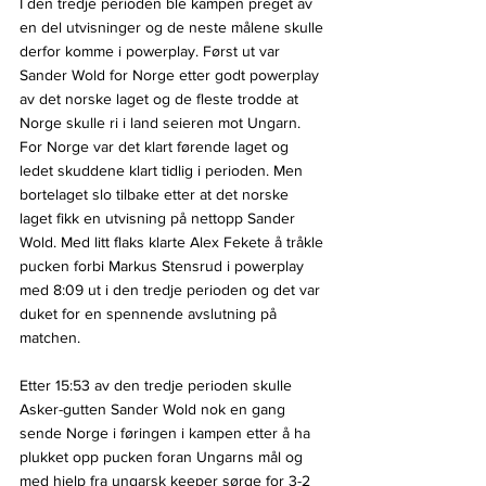
I den tredje perioden ble kampen preget av 
en del utvisninger og de neste målene skulle 
derfor komme i powerplay. Først ut var 
Sander Wold for Norge etter godt powerplay 
av det norske laget og de fleste trodde at 
Norge skulle ri i land seieren mot Ungarn. 
For Norge var det klart førende laget og 
ledet skuddene klart tidlig i perioden. Men 
bortelaget slo tilbake etter at det norske 
laget fikk en utvisning på nettopp Sander 
Wold. Med litt flaks klarte Alex Fekete å tråkle 
pucken forbi Markus Stensrud i powerplay 
med 8:09 ut i den tredje perioden og det var 
duket for en spennende avslutning på 
matchen.
Etter 15:53 av den tredje perioden skulle 
Asker-gutten Sander Wold nok en gang 
sende Norge i føringen i kampen etter å ha 
plukket opp pucken foran Ungarns mål og 
med hjelp fra ungarsk keeper sørge for 3-2 