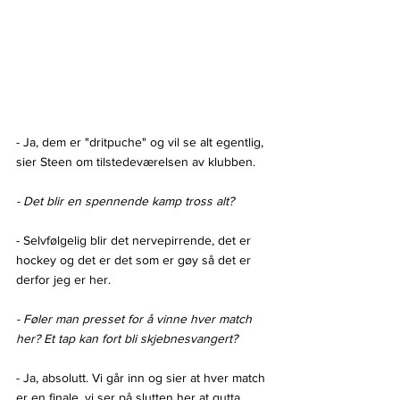
- Ja, dem er "dritpuche" og vil se alt egentlig, 
sier Steen om tilstedeværelsen av klubben.
- Det blir en spennende kamp tross alt?
- Selvfølgelig blir det nervepirrende, det er 
hockey og det er det som er gøy så det er 
derfor jeg er her. 
- Føler man presset for å vinne hver match 
her? Et tap kan fort bli skjebnesvangert?
- Ja, absolutt. Vi går inn og sier at hver match 
er en finale, vi ser på slutten her at gutta 