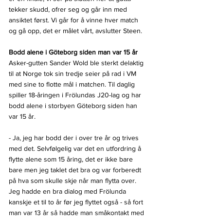
tekker skudd, ofrer seg og går inn med 
ansiktet først. Vi går for å vinne hver match 
og gå opp, det er målet vårt, avslutter Steen.
Bodd alene i Göteborg siden man var 15 år
Asker-gutten Sander Wold ble sterkt delaktig 
til at Norge tok sin tredje seier på rad i VM 
med sine to flotte mål i matchen. Til daglig 
spiller 18-åringen i Frölundas J20-lag og har 
bodd alene i storbyen Göteborg siden han 
var 15 år.
- Ja, jeg har bodd der i over tre år og trives 
med det. Selvfølgelig var det en utfordring å 
flytte alene som 15 åring, det er ikke bare 
bare men jeg taklet det bra og var forberedt 
på hva som skulle skje når man flytta over. 
Jeg hadde en bra dialog med Frölunda 
kanskje et til to år før jeg flyttet også - så fort 
man var 13 år så hadde man småkontakt med 