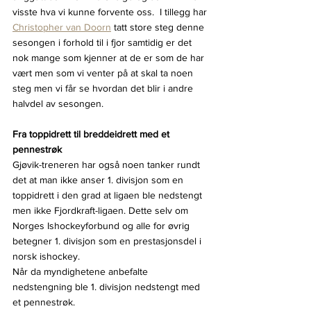
visste hva vi kunne forvente oss.  I tillegg har 
Christopher van Doorn
 tatt store steg denne 
sesongen i forhold til i fjor samtidig er det 
nok mange som kjenner at de er som de har 
vært men som vi venter på at skal ta noen 
steg men vi får se hvordan det blir i andre 
halvdel av sesongen.
Fra toppidrett til breddeidrett med et 
pennestrøk
Gjøvik-treneren har også noen tanker rundt 
det at man ikke anser 1. divisjon som en 
toppidrett i den grad at ligaen ble nedstengt 
men ikke Fjordkraft-ligaen. Dette selv om 
Norges Ishockeyforbund og alle for øvrig 
betegner 1. divisjon som en prestasjonsdel i 
norsk ishockey.
Når da myndighetene anbefalte 
nedstengning ble 1. divisjon nedstengt med 
et pennestrøk.