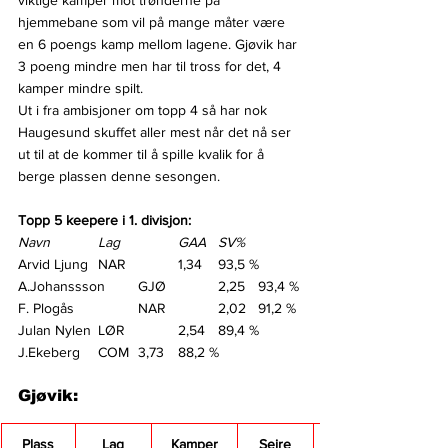
viktige kamper mot trønderne på 
hjemmebane som vil på mange måter være 
en 6 poengs kamp mellom lagene. Gjøvik har 
3 poeng mindre men har til tross for det, 4 
kamper mindre spilt.
Ut i fra ambisjoner om topp 4 så har nok 
Haugesund skuffet aller mest når det nå ser 
ut til at de kommer til å spille kvalik for å 
berge plassen denne sesongen.
Topp 5 keepere i 1. divisjon:
Navn
Lag
GAA	SV%
Arvid Ljung	NAR		1,34	93,5 %
A.Johanssson	GJØ		2,25	93,4 %
F. Plogås		NAR		2,02	91,2 %
Julan Nylen	LØR		2,54	89,4 %
J.Ekeberg	COM	3,73	88,2 %
Gjøvik:
Plass
Lag
Kamper
Seire