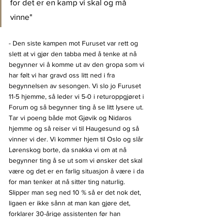
for det er en kamp vi skal og må 
vinne"
- Den siste kampen mot Furuset var rett og 
slett at vi gjør den tabba med å tenke at nå 
begynner vi å komme ut av den gropa som vi 
har følt vi har gravd oss litt ned i fra 
begynnelsen av sesongen. Vi slo jo Furuset 
11-5 hjemme, så leder vi 5-0 i returoppgjøret i 
Forum og så begynner ting å se litt lysere ut. 
Tar vi poeng både mot Gjøvik og Nidaros 
hjemme og så reiser vi til Haugesund og så 
vinner vi der. Vi kommer hjem til Oslo og slår 
Lørenskog borte, da snakka vi om at nå 
begynner ting å se ut som vi ønsker det skal 
være og det er en farlig situasjon å være i da 
for man tenker at nå sitter ting naturlig. 
Slipper man seg ned 10 % så er det nok det, 
ligaen er ikke sånn at man kan gjøre det, 
forklarer 30-årige assistenten før han 