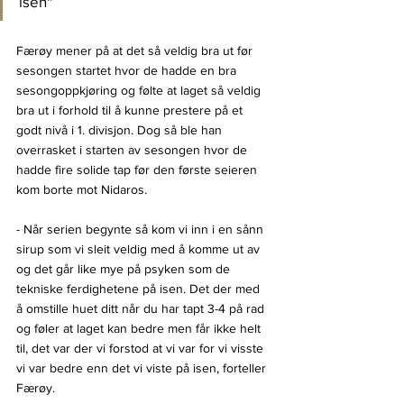
isen"
Færøy mener på at det så veldig bra ut før 
sesongen startet hvor de hadde en bra 
sesongoppkjøring og følte at laget så veldig 
bra ut i forhold til å kunne prestere på et 
godt nivå i 1. divisjon. Dog så ble han 
overrasket i starten av sesongen hvor de 
hadde fire solide tap før den første seieren 
kom borte mot Nidaros.
- Når serien begynte så kom vi inn i en sånn 
sirup som vi sleit veldig med å komme ut av 
og det går like mye på psyken som de 
tekniske ferdighetene på isen. Det der med 
å omstille huet ditt når du har tapt 3-4 på rad 
og føler at laget kan bedre men får ikke helt 
til, det var der vi forstod at vi var for vi visste 
vi var bedre enn det vi viste på isen, forteller 
Færøy.