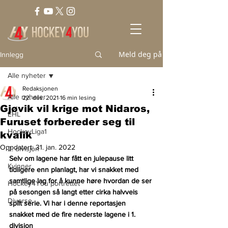
Meld deg på
Innlegg
Alle nyheter
Redaksjonen
Alle nyheter
22. des. 2021
16 min lesing
Gjøvik vil krige mot Nidaros,
EHL
Furuset forbereder seg til
HockeyLiga1
kvalik
Oppdatert:
31. jan. 2022
2. divisjon
Selv om lagene har fått en julepause litt 
Kvinner
tidligere enn planlagt, har vi snakket med 
samtlige lag for å kunne høre hvordan de ser 
Hockey4You portrettet
på sesongen så langt etter cirka halvveis 
Diverse
spilt serie. Vi har i denne reportasjen 
snakket med de fire nederste lagene i 1. 
divisjon