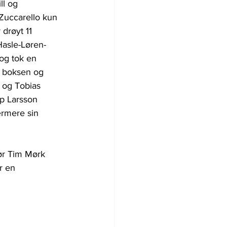
ll og 
 Zuccarello kun 
 drøyt 11 
Hasle-Løren-
og tok en 
i boksen og 
 og Tobias 
ip Larsson 
rmere sin 
før Tim Mørk 
r en 