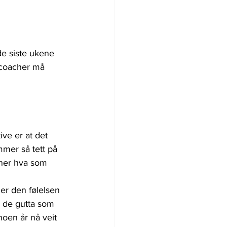
de siste ukene 
 coacher må 
ive er at det 
mmer så tett på 
nner hva som 
r den følelsen 
e de gutta som 
oen år nå veit 