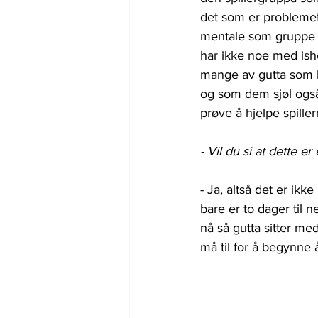
det som er problemet
mentale som gruppe nå
har ikke noe med isho
mange av gutta som k
og som dem sjøl også
prøve å hjelpe spiller
- Vil du si at dette 
- Ja, altså det er ikk
bare er to dager til 
nå så gutta sitter m
må til for å begynne