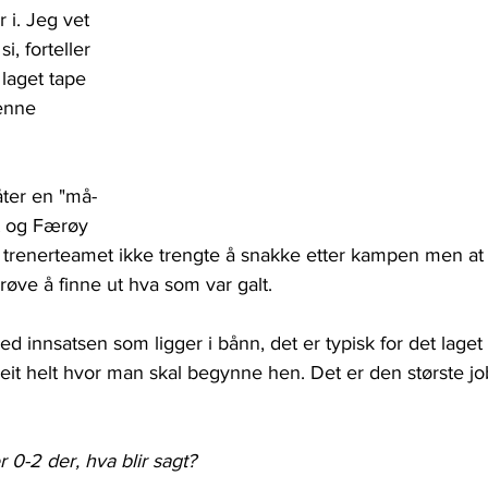
 i. Jeg vet 
i, forteller 
 laget tape 
enne 
ter en "må-
t og Færøy 
 trenerteamet ikke trengte å snakke etter kampen men at 
å prøve å finne ut hva som var galt.
ed innsatsen som ligger i bånn, det er typisk for det laget
e veit helt hvor man skal begynne hen. Det er den største j
r 0-2 der, hva blir sagt?