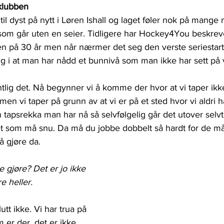
klubben
il dyst på nytt i Løren Ishall og laget føler nok på mange 
som går uten en seier. Tidligere har Hockey4You beskrevet
ten på 30 år men når nærmer det seg den verste seriestart
ig i at man har nådd et bunnivå som man ikke har sett på 
entlig det. Nå begynner vi å komme der hvor at vi taper ik
en vi taper på grunn av at vi er på et sted hvor vi aldri ha
tapsrekka man har nå så selvfølgelig går det utover selvtill
det som må snu. Da må du jobbe dobbelt så hardt for de m
å gjøre da.
e gjøre? Det er jo ikke 
re heller.
utt ikke. Vi har trua på 
 er der, det er ikke 