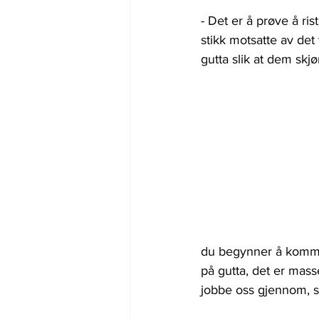
- Det er å prøve å ri
stikk motsatte av det v
gutta slik at dem skj
du begynner å komme 
på gutta, det er masse
jobbe oss gjennom, s