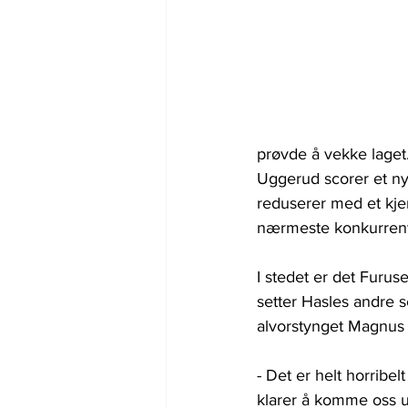
prøvde å vekke laget
Uggerud scorer et nyd
reduserer med et kj
nærmeste konkurrent 
I stedet er det Furus
setter Hasles andre sc
alvorstynget Magnu
- Det er helt horribelt 
klarer å komme oss u