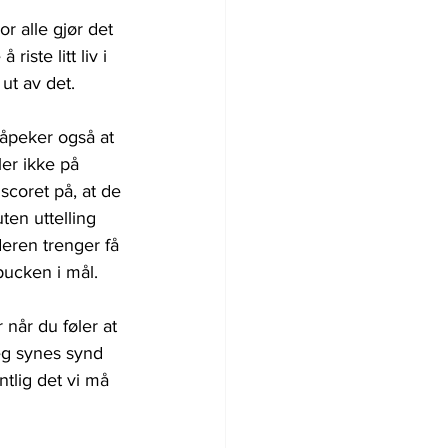
r alle gjør det 
riste litt liv i 
ut av det.
åpeker også at 
er ikke på 
scoret på, at de 
en uttelling 
deren trenger få 
pucken i mål.
 når du føler at 
eg synes synd 
ntlig det vi må 