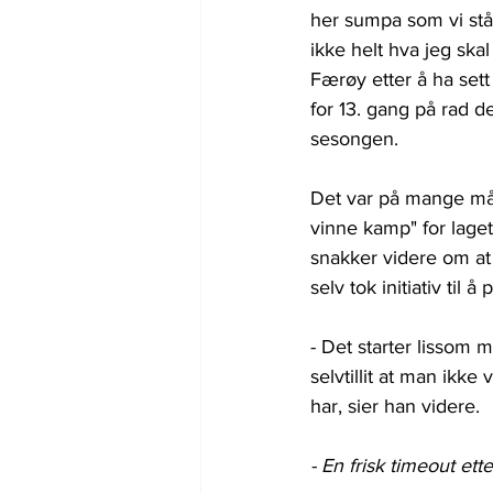
her sumpa som vi står
ikke helt hva jeg skal s
Færøy etter å ha sett
for 13. gang på rad d
sesongen.
Det var på mange må
vinne kamp" for lage
snakker videre om at
selv tok initiativ til 
- Det starter lissom m
selvtillit at man ikk
har, sier han videre.
- En frisk timeout ette