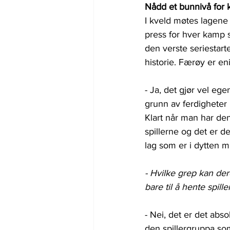
Nådd et bunnivå for 
I kveld møtes lagene t
press for hver kamp 
den verste seriestar
historie. Færøy er en
- Ja, det gjør vel eg
grunn av ferdigheter m
Klart når man har den 
spillerne og det er 
lag som er i dytten m
- Hvilke grep kan der
bare til å hente spille
- Nei, det er det absol
den spillergruppa som