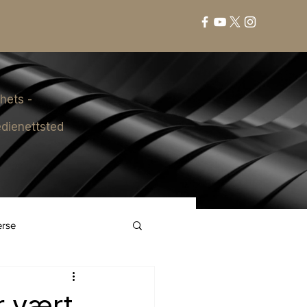
hets -
dienettsted
erse
ar vært