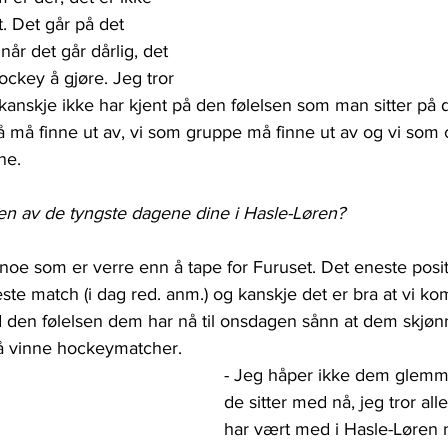
. Det går på det 
r det går dårlig, det 
ckey å gjøre. Jeg tror 
anskje ikke har kjent på den følelsen som man sitter på 
 må finne ut av, vi som gruppe må finne ut av og vi som
ne. 
er en av de tyngste dagene dine i Hasle-Løren?
e noe som er verre enn å tape for Furuset. Det eneste posit
neste match (i dag red. anm.) og kanskje det er bra at vi ko
ed den følelsen dem har nå til onsdagen sånn at dem skjø
 å vinne hockeymatcher. 
- Jeg håper ikke dem glemme
de sitter med nå, jeg tror all
har vært med i Hasle-Løren n