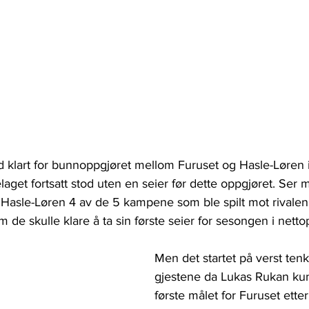
 klart for bunnoppgjøret mellom Furuset og Hasle-Løren i
aget fortsatt stod uten en seier før dette oppgjøret. Ser m
 Hasle-Løren 4 av de 5 kampene som ble spilt mot rivalen
om de skulle klare å ta sin første seier for sesongen i nett
Men det startet på verst tenke
gjestene da Lukas Rukan kun
første målet for Furuset ette