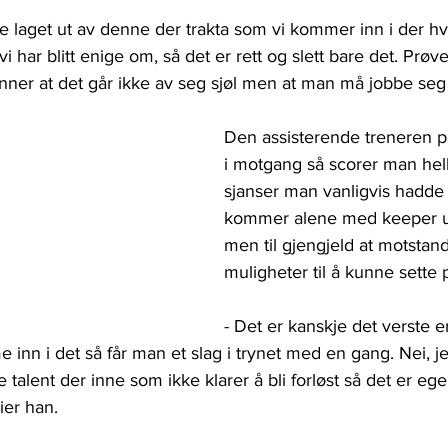
ste laget ut av denne der trakta som vi kommer inn i der hvo
i har blitt enige om, så det er rett og slett bare det. Prøve å 
ønner at det går ikke av seg sjøl men at man må jobbe seg 
Den assisterende treneren p
i motgang så scorer man hell
sjanser man vanligvis hadde 
kommer alene med keeper ut
men til gjengjeld at motstan
muligheter til å kunne sette 
- Det er kanskje det verste er
inn i det så får man et slag i trynet med en gang. Nei, j
 talent der inne som ikke klarer å bli forløst så det er ege
ier han.