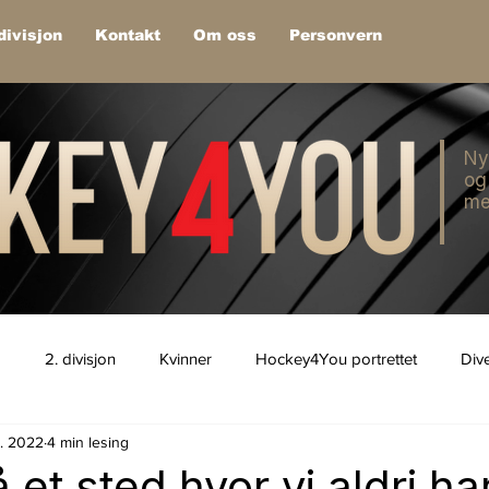
divisjon
Kontakt
Om oss
Personvern
Ny
og
me
1
2. divisjon
Kvinner
Hockey4You portrettet
Div
v. 2022
4 min lesing
å et sted hvor vi aldri h