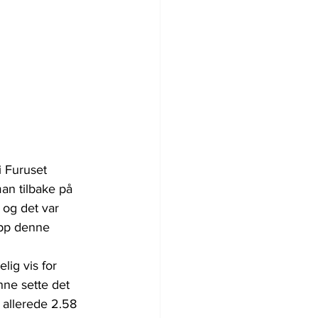
 Furuset 
an tilbake på 
 og det var 
opp denne 
lig vis for 
ne sette det 
r allerede 2.58 