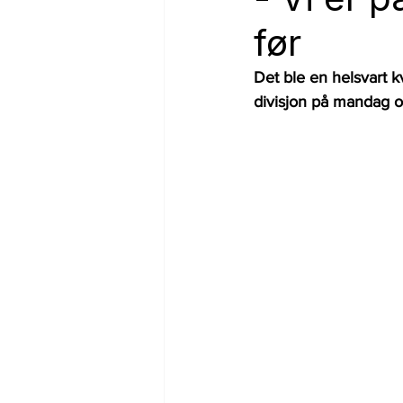
før
Det ble en helsvart k
divisjon på mandag og