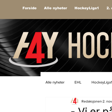
Forside
Alle nyheter
HockeyLiga1
2. 
Alle nyheter
EHL
HockeyLiga
Redaksjonen
2. no
- Vi er p