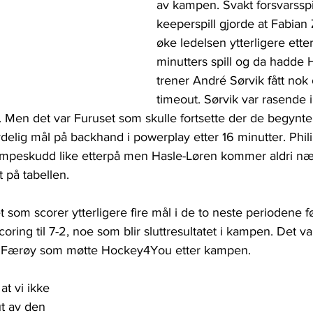
av kampen. Svakt forsvarsspi
keeperspill gjorde at Fabian
øke ledelsen ytterligere etter
minutters spill og da hadde 
trener André Sørvik fått nok 
timeout. Sørvik var rasende 
. Men det var Furuset som skulle fortsette der de begynte
elig mål på backhand i powerplay etter 16 minutter. Phil
empeskudd like etterpå men Hasle-Løren kommer aldri næ
på tabellen.
et som scorer ytterligere fire mål i de to neste periodene 
oring til 7-2, noe som blir sluttresultatet i kampen. Det va
s Færøy som møtte Hockey4You etter kampen.
at vi ikke 
t av den 