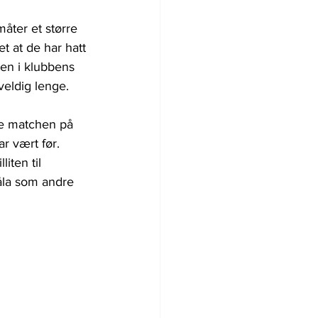
måter et større 
 at de har hatt 
en i klubbens 
veldig lenge.
ke matchen på 
r vært før. 
iten til 
åla som andre 