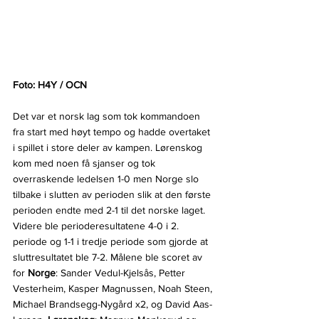
Foto: H4Y / OCN
Det var et norsk lag som tok kommandoen 
fra start med høyt tempo og hadde overtaket 
i spillet i store deler av kampen. Lørenskog 
kom med noen få sjanser og tok 
overraskende ledelsen 1-0 men Norge slo 
tilbake i slutten av perioden slik at den første 
perioden endte med 2-1 til det norske laget. 
Videre ble perioderesultatene 4-0 i 2. 
periode og 1-1 i tredje periode som gjorde at 
sluttresultatet ble 7-2. Målene ble scoret av 
for 
Norge
: Sander Vedul-Kjelsås, Petter 
Vesterheim, Kasper Magnussen, Noah Steen, 
Michael Brandsegg-Nygård x2, og David Aas-