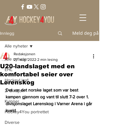
Meld deg på
Innlegg
Alle nyheter
Redaksjonen
Alle nyheter
27. aug. 2022
2 min lesing
U20-landslaget med en
EHL
komfortabel seier over
HockeyLiga1
Lørenskog
Det var det norske laget som var best 
2. divisjon
kampen gjennom og vant til slutt 7-2 over 1. 
Kvinner
divisjonslaget Lørenskog i Varner Arena i går 
kveld
Hockey4You portrettet
Diverse