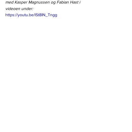
med Kasper Magnussen og Fabian Hast i 
videoen under:
https://youtu.be/ISt8IN_Tngg
HockeyLiga1
Lørenskog
Norge
Treningskamper
HockeyLiga1
Se alle
Siste innlegg