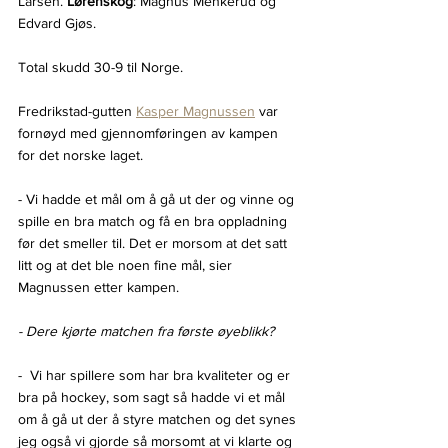
Larsen. 
Lørenskog
: Magnus Menkerud og 
Edvard Gjøs.
Total skudd 30-9 til Norge.
Fredrikstad-gutten 
Kasper Magnussen
 var 
fornøyd med gjennomføringen av kampen 
for det norske laget.
- Vi hadde et mål om å gå ut der og vinne og 
spille en bra match og få en bra oppladning 
før det smeller til. Det er morsom at det satt 
litt og at det ble noen fine mål, sier 
Magnussen etter kampen.
- Dere kjørte matchen fra første øyeblikk?
-  Vi har spillere som har bra kvaliteter og er 
bra på hockey, som sagt så hadde vi et mål 
om å gå ut der å styre matchen og det synes 
jeg også vi gjorde så morsomt at vi klarte og 