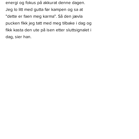
energi og fokus på akkurat denne dagen. 
Jeg lo litt med gutta før kampen og sa at 
"dette er faen meg karma". Så den jævla 
pucken fikk jeg tatt med meg tilbake i dag og 
fikk kasta den ute på isen etter sluttsignalet i 
dag, sier han.
Bilde tatt fra 23/24-sesongen
- Det er sykt å beskrive men det kjennes 