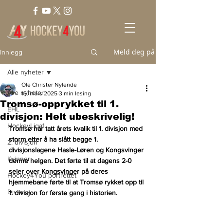
Meld deg på
Innlegg
Alle nyheter
Ole Christer Nylende
Alle nyheter
15. mars 2025
3 min lesing
Tromsø-opprykket til 1.
EHL
divisjon: Helt ubeskrivelig!
HockeyLiga1
Tromsø har tatt årets kvalik til 1. divisjon med 
storm etter å ha slått begge 1. 
2. divisjon
divisjonslagene Hasle-Løren og Kongsvinger 
Kvinner
denne helgen. Det førte til at dagens 2-0 
seier over Kongsvinger på deres 
Hockey4You portrettet
hjemmebane førte til at Tromsø rykket opp til 
Diverse
1. divisjon for første gang i historien.