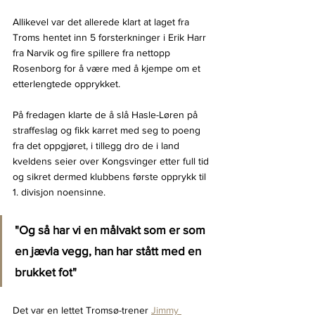
Allikevel var det allerede klart at laget fra 
Troms hentet inn 5 forsterkninger i Erik Harr 
fra Narvik og fire spillere fra nettopp 
Rosenborg for å være med å kjempe om et 
etterlengtede opprykket.
På fredagen klarte de å slå Hasle-Løren på 
straffeslag og fikk karret med seg to poeng 
fra det oppgjøret, i tillegg dro de i land 
kveldens seier over Kongsvinger etter full tid 
og sikret dermed klubbens første opprykk til 
1. divisjon noensinne.
"Og så har vi en målvakt som er som 
en jævla vegg, han har stått med en 
brukket fot"
Det var en lettet Tromsø-trener 
Jimmy 