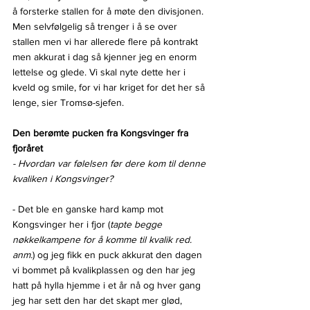
å forsterke stallen for å møte den divisjonen. 
Men selvfølgelig så trenger i å se over 
stallen men vi har allerede flere på kontrakt 
men akkurat i dag så kjenner jeg en enorm 
lettelse og glede. Vi skal nyte dette her i 
kveld og smile, for vi har kriget for det her så 
lenge, sier Tromsø-sjefen.
Den berømte pucken fra Kongsvinger fra 
fjoråret
- Hvordan var følelsen før dere kom til denne 
kvaliken i Kongsvinger?
- Det ble en ganske hard kamp mot 
Kongsvinger her i fjor (
tapte begge 
nøkkelkampene for å komme til kvalik red. 
anm.
) og jeg fikk en puck akkurat den dagen 
vi bommet på kvalikplassen og den har jeg 
hatt på hylla hjemme i et år nå og hver gang 
jeg har sett den har det skapt mer glød, 