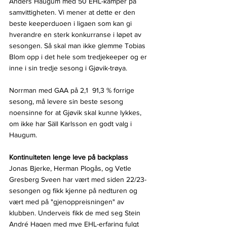
Anders Haugum med 50 EHL-kamper på 
samvittigheten. Vi mener at dette er den 
beste keeperduoen i ligaen som kan gi 
hverandre en sterk konkurranse i løpet av 
sesongen. Så skal man ikke glemme Tobias 
Blom opp i det hele som tredjekeeper og er 
inne i sin tredje sesong i Gjøvik-trøya. 
Norrman med GAA på 2,1  91,3 % forrige 
sesong, må levere sin beste sesong 
noensinne for at Gjøvik skal kunne lykkes, 
om ikke har Säll Karlsson en godt valg i 
Haugum.
Kontinuiteten lenge leve på backplass
Jonas Bjerke, Herman Plogås, og Vetle 
Gresberg Sveen har vært med siden 22/23-
sesongen og fikk kjenne på nedturen og 
vært med på "gjenoppreisningen" av 
klubben. Underveis fikk de med seg Stein 
André Hagen med mye EHL-erfaring fulgt 