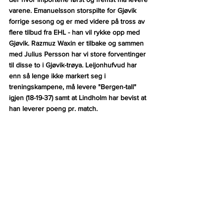
varene. Emanuelsson storspilte for Gjøvik 
forrige sesong og er med videre på tross av 
flere tilbud fra EHL - han vil rykke opp med 
Gjøvik. Razmuz Waxin er tilbake og sammen 
med Julius Persson har vi store forventinger 
til disse to i Gjøvik-trøya. 
Leijonhufvud har 
enn så lenge ikke markert seg i 
treningskampene, må levere "Bergen-tall" 
igjen (18-19-37) samt at Lindholm har bevist at 
han leverer poeng pr. match.