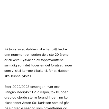
På tross av at klubben ikke har blitt bedre 
enn nummer tre i serien de siste 20 årene 
er allikevel Gjøvik en av toppfavorittene 
samtidig som det ligger en del forutsetninger 
som vi skal komme tilbake til, for at klubben 
skal kunne lykkes.
Etter 2022/2023-sesongen hvor man 
unngikk nedrykk til 2. divisjon, tok klubben 
grep og gjorde større forandringer. Inn kom 
blant annet Anton Säll Karlsson som nå går 
på sin tredje sesong som hovedtrener og 