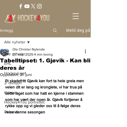
Meld deg på
Innlegg
Alle nyheter
Ole Christer Nylende
Alle nyheter
27. sep. 2025
4 min lesing
Tabelltipset: 1. Gjøvik - Kan bli
EHL
deres år
HockeyLiga1
Oppdatert:
21. juni
Et skadefritt Gjøvik kan fort ta hele greia men 
2. divisjon
veien dit er lang og kronglete, vi har trua på 
Kvinner
dette laget som har hatt en kjerne i stammen 
som har vært der noen år. Gjøvik fortjener å 
Hockey4You portrettet
rykke opp og vi gleder oss til å følge deres 
Diverse
reise denne sesongen