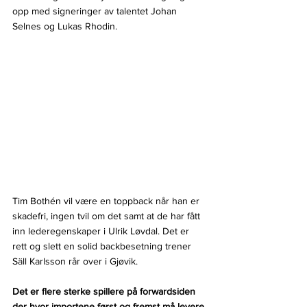
opp med signeringer av talentet Johan 
Selnes og Lukas Rhodin. 
Tim Bothén vil være en toppback når han er 
skadefri, ingen tvil om det samt at de har fått 
inn lederegenskaper i Ulrik Løvdal. Det er 
rett og slett en solid backbesetning trener 
Säll Karlsson rår over i Gjøvik.
Det er flere sterke spillere på forwardsiden 
der hvor importene først og fremst må levere 