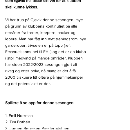
som Gjøvik må bikke sin vei for at klubben 
skal kunne lykkes.
Vi har trua på Gjøvik denne sesongen, mye 
på grunn av klubbens kontinutiet på alle 
områder fra trener, keepere, backer og 
løpere. Man har fått inn nytt treningsrom, nye 
garderober, trivselen er på topp (ref. 
Emanuelssons nei til EHL) og det er en klubb 
i stor medvind på mange områder. Klubben 
har siden 2022/2023-sesongen gjort alt 
riktig og etter boka, nå mangler det å få 
2000 tilskuere litt oftere på hjemmekamper 
og det potensialet er der.
Spillere å se opp for denne sesongen:
1. 
Emil Norrman
2. 
Tim Bothén
3. 
Jørgen Børresen Presterudstuen