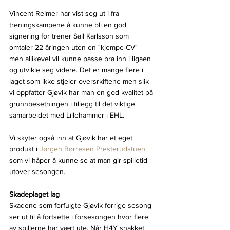
Vincent Reimer har vist seg ut i fra 
treningskampene å kunne bli en god 
signering for trener Säll Karlsson som 
omtaler 22-åringen uten en "kjempe-CV" 
men allikevel vil kunne passe bra inn i ligaen 
og utvikle seg videre. Det er mange flere i 
laget som ikke stjeler oversrkiftene men slik 
vi oppfatter Gjøvik har man en god kvalitet på 
grunnbesetningen i tillegg til det viktige 
samarbeidet med Lillehammer i EHL.
Vi skyter også inn at Gjøvik har et eget 
produkt i 
Jørgen Børresen Presterudstuen
som vi håper å kunne se at man gir spilletid 
utover sesongen.
Skadeplaget lag
Skadene som forfulgte Gjøvik forrige sesong 
ser ut til å fortsette i forsesongen hvor flere 
av spillerne har vært ute. Når H4Y snakket 