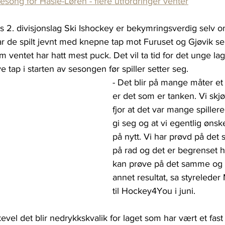
esong for Hasle-Løren - flere utfordringer venter
ts 2. divisjonslag Ski Ishockey er bekymringsverdig selv o
r de spilt jevnt med knepne tap mot Furuset og Gjøvik se
ventet har hatt mest puck. Det vil ta tid for det unge la
e tap i starten av sesongen før spiller setter seg.
- Det blir på mange måter et 
er det som er tanken. Vi skjøn
fjor at det var mange spiller
gi seg og at vi egentlig ønske
på nytt. Vi har prøvd på det 
på rad og det er begrenset
kan prøve på det samme og f
annet resultat, sa styrelede
til Hockey4You i juni.
vel det blir nedrykkskvalik for laget som har vært et fast i