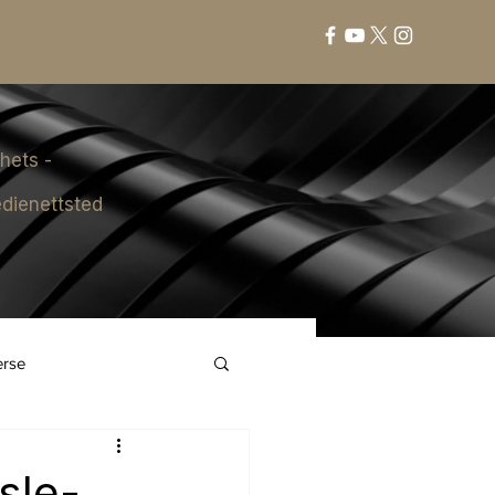
hets -
dienettsted
erse
asle-