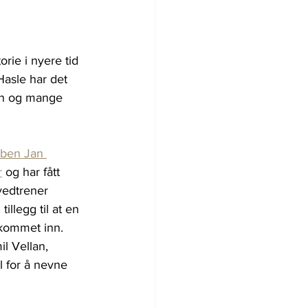
rie i nyere tid 
Hasle har det 
len og mange 
bben Jan 
r
 og har fått 
vedtrener 
illegg til at en 
 kommet inn. 
il Vellan, 
 for å nevne 