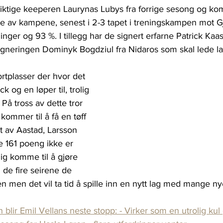
iktige keeperen Laurynas Lubys fra forrige sesong og komm
flere av kampene, senest i 2-3 tapet i treningskampen mot G
ger og 93 %. I tillegg har de signert erfarne Patrick Kaa
igneringen Dominyk Bogdziul fra Nidaros som skal lede la
rtplasser der hvor det 
k og en løper til, trolig 
 På tross av dette tror 
ommer til å få en tøff 
t av Aastad, Larsson 
 161 poeng ikke er 
olig komme til å gjøre 
de fire seirene de 
n men det vil ta tid å spille inn en nytt lag med mange nye
 blir Emil Vellans neste stopp: - Virker som en utrolig kul