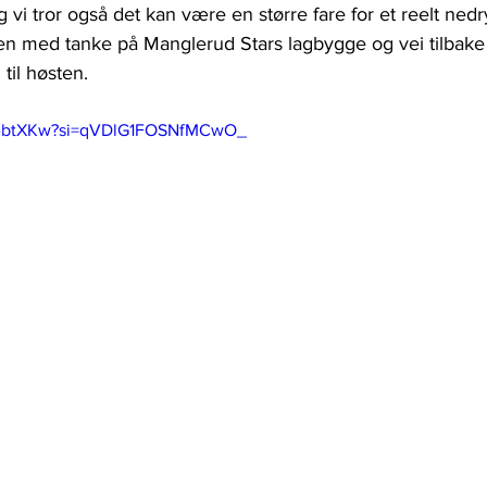
g vi tror også det kan være en større fare for et reelt nedr
 med tanke på Manglerud Stars lagbygge og vei tilbake t
 til høsten.
UrebtXKw?si=qVDlG1FOSNfMCwO_