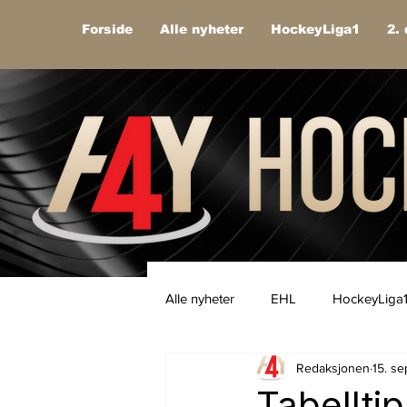
Forside
Alle nyheter
HockeyLiga1
2. 
Alle nyheter
EHL
HockeyLiga
Redaksjonen
15. s
Tabelltip