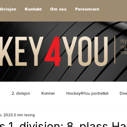
divisjon
Kontakt
Om oss
Personvern
Ny
og
me
1
2. divisjon
Kvinner
Hockey4You portrettet
Div
ep. 2023
3 min lesing
s 1. divisjon: 8. plass H