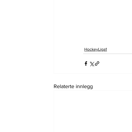
HockeyLiga1
Relaterte innlegg