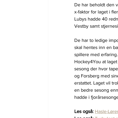
De har beholdt den v
x-faktor for laget i 
Lubys hadde 40 rednin
Vestby samt stjernes
De har to ledige impo
skal hentes inn en bac
spillere med erfaring.
Hockey4You at laget k
sesong der hvor tape
og Forsberg med sine
erstattet. Laget vil tr
en bedre sesong enn 
hadde i fjorårsesonge
Les også:
Hasle-Løren