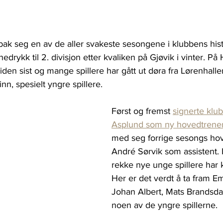
bak seg en av de aller svakeste sesongene i klubbens histo
drykk til 2. divisjon etter kvaliken på Gjøvik i vinter. På 
 siden sist og mange spillere har gått ut døra fra Lørenhal
nn, spesielt yngre spillere.
Først og fremst 
signerte klu
Asplund som ny hovedtrene
med seg forrige sesongs ho
André Sørvik som assistent. I t
rekke nye unge spillere har
Her er det verdt å ta fram Em
Johan Albert, Mats Brandsdal
noen av de yngre spillerne. 