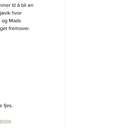
er til å bli en 
jøvik hvor 
s og Mads 
get fremover.
 fjes.
 greie