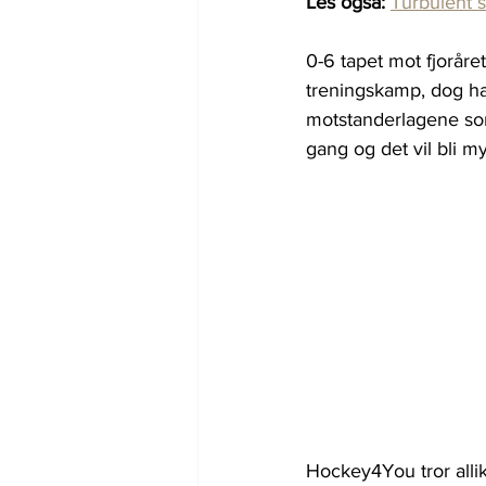
Les også:
Turbulent s
0-6 tapet mot fjoråre
treningskamp, dog ha
motstanderlagene som 
gang og det vil bli my
Hockey4You tror allike