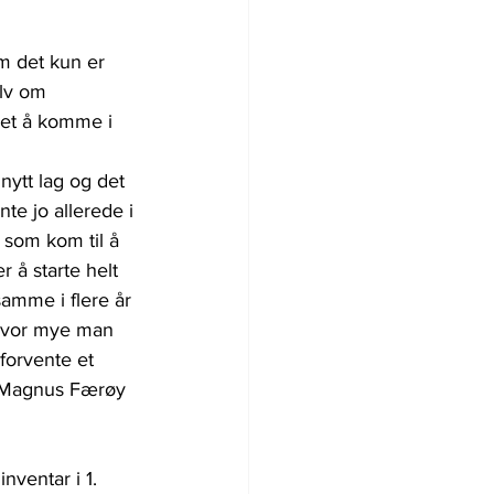
m det kun er 
lv om 
get å komme i 
nytt lag og det 
te jo allerede i 
e som kom til å 
r å starte helt 
samme i flere år 
 hvor mye man 
orvente et 
r Magnus Færøy 
nventar i 1. 