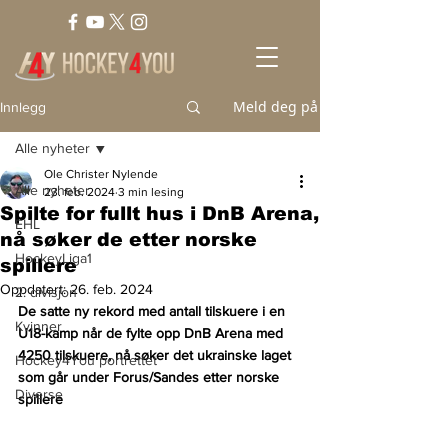
Meld deg på
Innlegg
Alle nyheter
Ole Christer Nylende
Alle nyheter
23. feb. 2024
3 min lesing
Spilte for fullt hus i DnB Arena,
EHL
nå søker de etter norske
HockeyLiga1
spillere
Oppdatert:
26. feb. 2024
2. divisjon
De satte ny rekord med antall tilskuere i en 
Kvinner
U18-kamp når de fylte opp DnB Arena med 
4250 tilskuere, nå søker det ukrainske laget 
Hockey4You portrettet
som går under Forus/Sandes etter norske 
Diverse
spillere