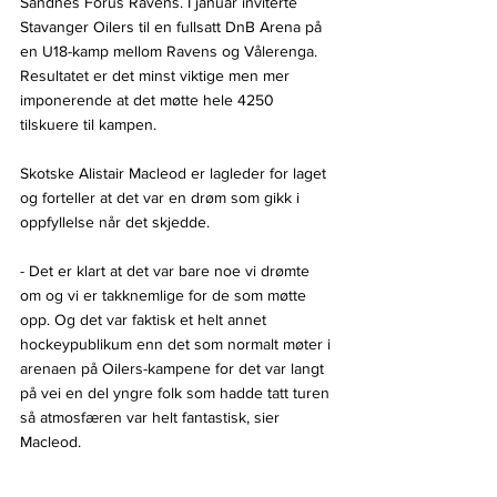
Sandnes Forus Ravens. I januar inviterte 
Stavanger Oilers til en fullsatt DnB Arena på 
en U18-kamp mellom Ravens og Vålerenga. 
Resultatet er det minst viktige men mer 
imponerende at det møtte hele 4250 
tilskuere til kampen. 
Skotske Alistair Macleod er lagleder for laget 
og forteller at det var en drøm som gikk i 
oppfyllelse når det skjedde.
- Det er klart at det var bare noe vi drømte 
om og vi er takknemlige for de som møtte 
opp. Og det var faktisk et helt annet 
hockeypublikum enn det som normalt møter i 
arenaen på Oilers-kampene for det var langt 
på vei en del yngre folk som hadde tatt turen 
så atmosfæren var helt fantastisk, sier 
Macleod.