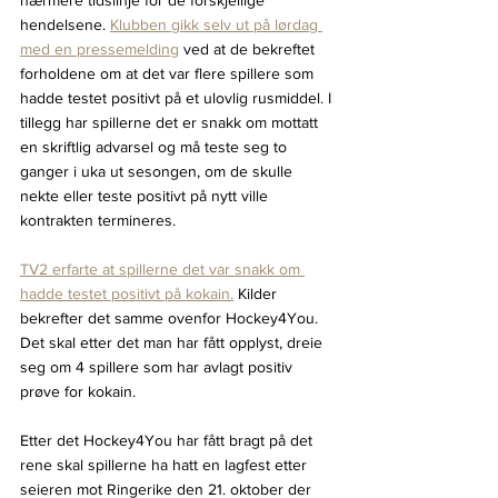
nærmere tidslinje for de forskjellige 
hendelsene. 
Klubben gikk selv ut på lørdag 
med en pressemelding
 ved at de bekreftet 
forholdene om at det var flere spillere som 
hadde testet positivt på et ulovlig rusmiddel. I 
tillegg har spillerne det er snakk om mottatt 
en skriftlig advarsel og må teste seg to 
ganger i uka ut sesongen, om de skulle 
nekte eller teste positivt på nytt ville 
kontrakten termineres.
TV2 erfarte at spillerne det var snakk om 
hadde testet positivt på kokain.
 Kilder 
bekrefter det samme ovenfor Hockey4You. 
Det skal etter det man har fått opplyst, dreie 
seg om 4 spillere som har avlagt positiv 
prøve for kokain.
Etter det Hockey4You har fått bragt på det 
rene skal spillerne ha hatt en lagfest etter 
seieren mot Ringerike den 21. oktober der 