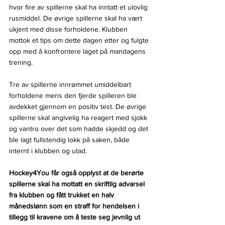
hvor fire av spillerne skal ha inntatt et ulovlig 
rusmiddel. De øvrige spillerne skal ha vært 
ukjent med disse forholdene. Klubben 
mottok et tips om dette dagen etter og fulgte 
opp med å konfrontere laget på mandagens 
trening.
Tre av spillerne innrømmet umiddelbart 
forholdene mens den fjerde spilleren ble 
avdekket gjennom en positiv test. De øvrige 
spillerne skal angivelig ha reagert med sjokk 
og vantro over det som hadde skjedd og det 
ble lagt fullstendig lokk på saken, både 
internt i klubben og utad.
Hockey4You får også opplyst at de berørte 
spillerne skal ha mottatt en skriftlig advarsel 
fra klubben og fått trukket en halv 
månedslønn som en straff for hendelsen i 
tillegg til kravene om å teste seg jevnlig ut 