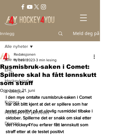
Meld deg på
Innlegg
Alle nyheter
Redaksjonen
Alle nyheter
11. des. 2023
3 min lesing
Rusmisbruk-saken i Comet:
EHL
Spillere skal ha fått lønnskutt
HockeyLiga1
som straff
Oppdatert:
21. juni
2. divisjon
I den mye omtalte rusmisbruk-saken i Comet 
Kvinner
har det blitt kjent at det er spillere som har 
testet positivt på et ulovlig rusmiddel tilbake i 
Hockey4You portrettet
oktober. Spillerne det er snakk om skal etter 
Diverse
det Hockey4You erfarer fått lønnskutt som 
straff etter at de testet positivt