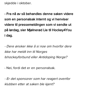
skjedde i oktober.
- Fra nå av så behandles denne saken videre 
som en personalsak internt og vi henviser 
videre til pressemeldingen som vi sendte ut 
på lørdag, sier Mjølnerød Lie til Hockey4You 
i dag.
- Dere ønsker ikke å si noe om hvorfor dere 
ikke har meldt inn til Norges 
Ishockeyforbund eller Antidoping Norge?
- Nei, fordi det er en personalsak.
- Er det sponsorer som har reagert ovenfor 
klubben etter at saken ble kjent?
- Det har jeg ingen kommentar til.
- Hvordan har de berørte spillerne etter at 