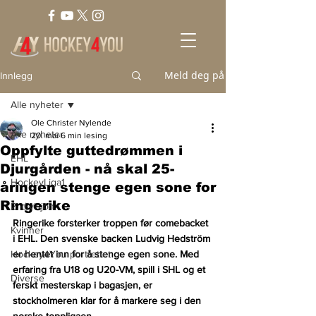
Meld deg på
Innlegg
Alle nyheter
Ole Christer Nylende
Alle nyheter
20. mai
6 min lesing
Oppfylte guttedrømmen i
EHL
Djurgården - nå skal 25-
HockeyLiga1
åringen stenge egen sone for
Ringerike
2. divisjon
Ringerike forsterker troppen før comebacket 
Kvinner
i EHL. Den svenske backen Ludvig Hedström 
Hockey4You portrettet
er hentet inn for å stenge egen sone. Med 
erfaring fra U18 og U20-VM, spill i SHL og et 
Diverse
ferskt mesterskap i bagasjen, er 
stockholmeren klar for å markere seg i den 