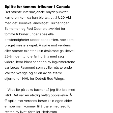
Spilte for tomme tribuner i Canada
Det største internasjonale høydepunktet i 
karrieren kom da han ble tatt ut til U20-VM 
med det svenske landslaget. Turneringen i 
Edmonton og Red Deer ble avviklet for 
tomme tribuner under spesielle 
omstendigheter under pandemien, noe som 
preget mesterskapet. Å spille mot verdens 
aller største talenter i sin årsklasse ga likevel 
25-åringen tung erfaring å ta med seg 
videre, hvor blant annet en av lagkameratene 
var Lucas Raymond som spiller nåværende 
VM for Sverige og er en av de større 
stjernene i NHL for Detroit Red Wings.
– Vi spilte på seks backer så jeg fikk bra med 
istid. Det var en utrolig heftig opplevelse. Å 
få spille mot verdens beste i sin egen alder 
er noe man kommer til å bære med seg for 
resten av livet, forteller Hedström.