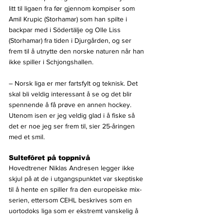
litt til ligaen fra før gjennom kompiser som 
Amil Krupic (Storhamar) som han spilte i 
backpar med i Södertälje og Olle Liss 
(Storhamar) fra tiden i Djurgården, og ser 
frem til å utnytte den norske naturen når han 
ikke spiller i Schjongshallen.
– Norsk liga er mer fartsfylt og teknisk. Det 
skal bli veldig interessant å se og det blir 
spennende å få prøve en annen hockey. 
Utenom isen er jeg veldig glad i å fiske så 
det er noe jeg ser frem til, sier 25-åringen 
med et smil.
Sultefôret på toppnivå
Hovedtrener Niklas Andresen legger ikke 
skjul på at de i utgangspunktet var skeptiske 
til å hente en spiller fra den europeiske mix-
serien, ettersom CEHL beskrives som en 
uortodoks liga som er ekstremt vanskelig å 