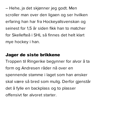
– Hehe, ja det skjønner jeg godt. Men 
scroller man over den ligaen og ser hvilken 
erfaring han har fra Hockeyallsvenskan og 
seinest for 1,5 år siden fikk han to matcher 
for Skellefteå i SHL så finnes det helt klart 
mye hockey i han.
Jager de siste brikkene
Troppen til Ringerike begynner for alvor å ta 
form og Andresen råder nå over en 
spennende stamme i laget som han ønsker 
skal være så bred som mulig. Derfor gjenstår 
det å fylle en backplass og to plasser 
offensivt før alvoret starter. 
Her står klubben i en spesiell situasjon rundt 
to kjente fjes, ettersom fjorårets kaptein 
Dennis Ryttar foreløpig ikke har bestemt seg 
for om han går på en ny sesong. Samtidig er 
statusen på løpersiden uavklart for Shafaat 