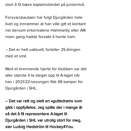
stort å få bære kapteinsbindet på juniornivå. 
Forsvarsbautaen har fulgt Djurgården hele 
livet og innrømmer at han ville gitt et kontant 
nei dersom erkerivalene Hammarby eller AIK 
noen gang hadde forsøkt å hente ham.
– Det er helt uaktuelt, forteller 25-åringen 
med et smil.
Med et brennende hjerte for klubben var det 
aller største å ta steget opp til A-laget når 
han i 2021/22-sesongen fikk 48 kamper for 
Djurgården i SHL.
– 
Det var rett og slett en «guttedrøm» som 
gikk i oppfyllelse. Jeg spilte der i mange år 
så det å få representere A-laget til 
Djurgården i SHL var utrolig stort for meg
, 
sier Ludvig Hedström til Hockey4You.