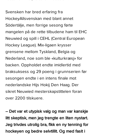
Svensken har bred erfaring fra 
HockeyAllsvenskan med blant annet 
Södertälje, men forrige sesong førte 
mangelen på de rette tilbudene ham til EHC 
Neuwied og spill i CEHL (Central European 
Hockey League). Mix-ligaen krysser 
grensene mellom Tyskland, Belgia og 
Nederland, noe som ble «kulturkræsj» for 
backen. Oppholdet endte imidlertid med 
braksuksess og 29 poeng i grunnserien før 
sesongen endte i en intens finale mot 
nederlandske Hijs Hokij Den Haag. Der 
sikret Neuwied mesterskapstittelen foran 
over 2200 tilskuere.
– Det var et utypisk valg og man var kanskje 
litt skeptisk, men jeg trengte en liten nystart. 
Jeg trivdes utrolig bra, fikk en ny tenning for 
hockeyen og bedre selvtillit. Og med fasit i 