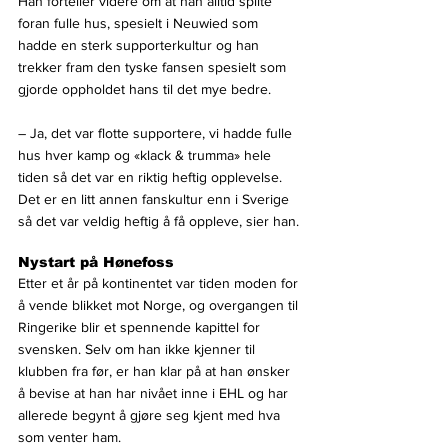
Han forteller videre om at han alltid spilte 
foran fulle hus, spesielt i Neuwied som 
hadde en sterk supporterkultur og han 
trekker fram den tyske fansen spesielt som 
gjorde oppholdet hans til det mye bedre.
– Ja, det var flotte supportere, vi hadde fulle 
hus hver kamp og «klack & trumma» hele 
tiden så det var en riktig heftig opplevelse. 
Det er en litt annen fanskultur enn i Sverige 
så det var veldig heftig å få oppleve, sier han.
Nystart på Hønefoss
Etter et år på kontinentet var tiden moden for 
å vende blikket mot Norge, og overgangen til 
Ringerike blir et spennende kapittel for 
svensken. Selv om han ikke kjenner til 
klubben fra før, er han klar på at han ønsker 
å bevise at han har nivået inne i EHL og har 
allerede begynt å gjøre seg kjent med hva 
som venter ham.