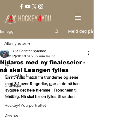
Meld deg på
Innlegg
Alle nyheter
Ole Christer Nylende
Alle nyheter
25. mars 2025
2 min lesing
Nidaros med ny finaleseier -
EHL
nå skal Leangen fylles
HockeyLiga1
En ny solid match fra trønderne og seier 
med 3-1 over Ringerike, gjør at de nå kan 
2. divisjon
avgjøre det hele hjemme i Trondheim til 
Kvinner
onsdag. Nå skal hallen fylles til randen
Hockey4You portrettet
Diverse