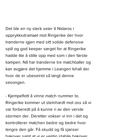
Det ble en ny sterk seier tl Nidaros i 
opprykksdramaet mot Ringerike der hvor 
trønderne igjen med sitt solide defensive 
spill og god keeper sørget for at Ringerike 
hadde lite å stille opp med som i den første 
kampen. Nå har trønderne tre matchballer og 
kan avgjøre det hjemme i Leangen Ishall der 
hvor de er ubeseiret så langt denne 
sesongen.
- Kjempeflott å vinne match nummer to. 
Ringerike kommer ut steinhardt mot oss så vi 
var forberedt på å kunne ri av den verste 
stormen der. Deretter vokser vi inn i det og 
kontrollerer matchen bedre og bedre hvor 
lengre den går. Få skudd og få sjanser 
bakover samt at vi er veldig stabile bakover 