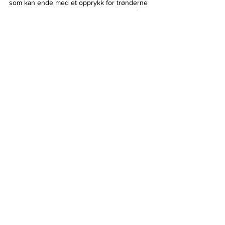
som kan ende med et opprykk for trønderne 
og tilbake til Eliteserien for første gang på 11 
år.
- Ja, nå må det bli en form for 
publikumsrekord og få tatt inn noen ekstra 
benker der oppe - det skal bli fantastisk, 
avslutter han.
HockeyLiga1
Nidaros
Ringerike
HockeyLiga1