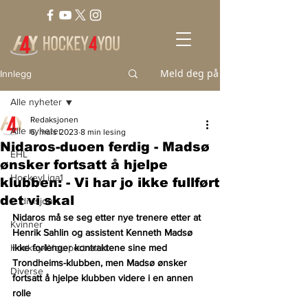
Meld deg på
Innlegg
Alle nyheter
Redaksjonen
Alle nyheter
6. mars 2023
8 min lesing
Nidaros-duoen ferdig - Madsø
EHL
ønsker fortsatt å hjelpe
HockeyLiga1
klubben: - Vi har jo ikke fullført
det vi skal
2. divisjon
Nidaros må se seg etter nye trenere etter at 
Kvinner
Henrik Sahlin og assistent Kenneth Madsø 
Hockey4You portrettet
ikke forlenger kontraktene sine med 
Trondheims-klubben, men Madsø ønsker 
Diverse
fortsatt å hjelpe klubben videre i en annen 
rolle