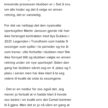
krevende prosessen klubben er i. Det å snu 
om alle hoder og det å velge en annen 
retning, det er vanskelig. 
For det var nettopp det den nyansatte 
sportssjefen Martin Jansson gjorde når han 
ikke forlenget kontrakten med Ilya Dubkov i 
2021. Legenden i Trondheim som hadde 9 
sesonger som spiller i to perioder og tre år 
som trener, ville fortsette i klubben men fikk 
ikke fornyet tillit og klubben valgte en annen 
retning under sin nye sportssjef. Siden den 
gang har klubben sikret seg en 4. plass og 1. 
plass i serien men har ikke klart å ta seg 
videre til kvalik de siste to sesongene.
- Det er en nedtur for oss også det. Jeg 
mener jo fortsatt at vi hadde klart å hevde 
oss bedre i en kvalik enn det Comet kommer 
til å gjøre. Men det er jo nå sånn en gang at 