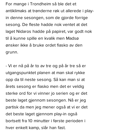
For mange i Trondheim så ble det et 
antiklimaks at trønderne røk ut allerede i play-
in denne sesongen, som de gjorde forrige 
sesong. De fleste hadde nok ventet at det 
laget Nidaros hadde på papiret, var godt nok 
til å kunne spille en kvalik men Madsø 
ønsker ikke å bruke ordet fiasko av den 
grunn.
- Vi er nå på år to av tre og på år tre så er 
utgangspunktet planen at man skal rykke 
opp da til neste sesong. Så kan man si at 
årets sesong er fiasko men det er veldig 
sterke ord for vi vinner jo serien og er det 
beste laget gjennom sesongen. Nå er jeg 
partisk da men jeg mener også at vi er det 
det beste laget gjennom play-in også 
bortsett fra 10 minutter i første perioden i 
hver enkelt kamp, slår han fast.