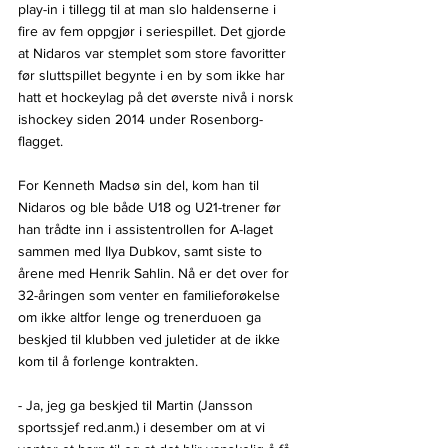
play-in i tillegg til at man slo haldenserne i 
fire av fem oppgjør i seriespillet. Det gjorde 
at Nidaros var stemplet som store favoritter 
før sluttspillet begynte i en by som ikke har 
hatt et hockeylag på det øverste nivå i norsk 
ishockey siden 2014 under Rosenborg-
flagget.
For Kenneth Madsø sin del, kom han til 
Nidaros og ble både U18 og U21-trener før 
han trådte inn i assistentrollen for A-laget 
sammen med Ilya Dubkov, samt siste to 
årene med Henrik Sahlin. Nå er det over for 
32-åringen som venter en familieforøkelse 
om ikke altfor lenge og trenerduoen ga 
beskjed til klubben ved juletider at de ikke 
kom til å forlenge kontrakten.
- Ja, jeg ga beskjed til Martin (Jansson 
sportssjef red.anm.) i desember om at vi 