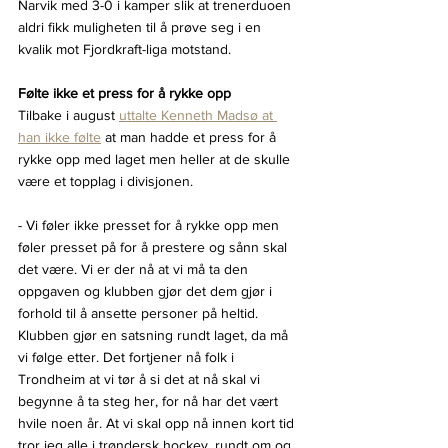
Narvik med 3-0 i kamper slik at trenerduoen 
aldri fikk muligheten til å prøve seg i en 
kvalik mot Fjordkraft-liga motstand.
Følte ikke et press for å rykke opp
Tilbake i august 
uttalte Kenneth Madsø at 
han ikke følte
 at man hadde et press for å 
rykke opp med laget men heller at de skulle 
være et topplag i divisjonen.
- Vi føler ikke presset for å rykke opp men 
føler presset på for å prestere og sånn skal 
det være. Vi er der nå at vi må ta den 
oppgaven og klubben gjør det dem gjør i 
forhold til å ansette personer på heltid. 
Klubben gjør en satsning rundt laget, da må 
vi følge etter. Det fortjener nå folk i 
Trondheim at vi tør å si det at nå skal vi 
begynne å ta steg her, for nå har det vært 
hvile noen år. At vi skal opp nå innen kort tid 
tror jeg alle i trøndersk hockey, rundt om og 