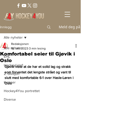
Meld deg på
Innlegg
Alle nyheter
Redaksjonen
Alle nyheter
18. okt. 2023
3 min lesing
Komfortabel seier til Gjøvik i
EHL
Oslo
HockeyLiga1
Gjøvik viste at de har et solid lag og strakk 
som forventet det lengste strået og vant til 
2. divisjon
slutt med komfortable 6-1 over Hasle-Løren i 
Kvinner
Oslo
Hockey4You portrettet
Diverse