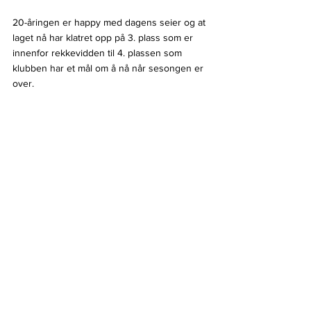
20-åringen er happy med dagens seier og at 
laget nå har klatret opp på 3. plass som er 
innenfor rekkevidden til 4. plassen som 
klubben har et mål om å nå når sesongen er 
over.
- Det er alltid deilig med seier, mye mål og 
det er gøy. Hasle starter bra og trekker på 
men jeg føler vi har det ekstra giret. Vi får 
noen mål tidlig og da er det vanskelig å 
hente det inn 2-3 scoringer, jeg føler laget 
spiller bra sammen og vi har mye trøkk å 