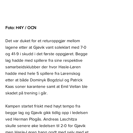
Foto: H4Y / OCN
Det var duket for et returoppgjør mellom 
lagene etter at Gjøvik vant soleklart med 7-0 
og 41-9 i skudd i det første oppgjøret. Begge 
lag hadde med spillere fra sine respektive 
samarbeidsklubber der hvor Hasle-Løren 
hadde med hele 5 spillere fra Lørenskog 
etter at både Dominyk Bogdziul og Patrick 
Kaas soner karantene samt at Emil Vellan ble 
skadet på trening i går.
Kampen startet friskt med høyt tempo fra 
begge lag og Gjøvik gikk tidlig opp i ledelsen 
ved Herman Plogås. Andreas Laschitza 
skulle senere øke ledelsen til 2-0 for Gjøvik 
men Hasle-Løren hang godt med selv med et 