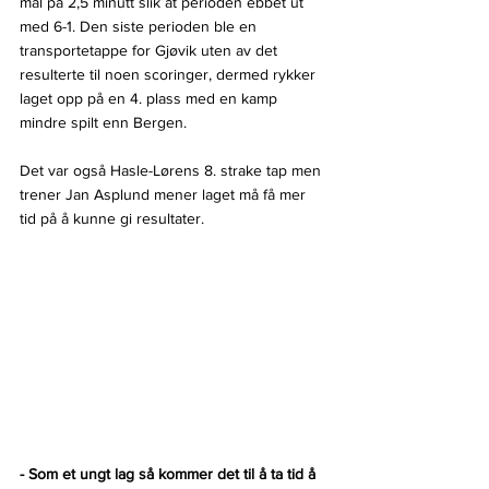
mål på 2,5 minutt slik at perioden ebbet ut 
med 6-1. Den siste perioden ble en 
transportetappe for Gjøvik uten av det 
resulterte til noen scoringer, dermed rykker 
laget opp på en 4. plass med en kamp 
mindre spilt enn Bergen.
Det var også Hasle-Lørens 8. strake tap men 
trener Jan Asplund mener laget må få mer 
tid på å kunne gi resultater.
- Som et ungt lag så kommer det til å ta tid å 