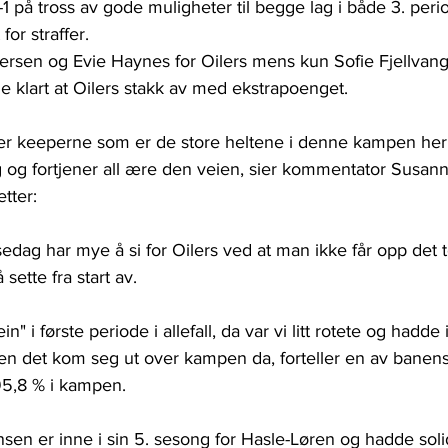
-1 på tross av gode muligheter til begge lag i både 3. per
for straffer.
dersen og Evie Haynes for Oilers mens kun Sofie Fjellvang
ble klart at Oilers stakk av med ekstrapoenget.
t er keeperne som er de store heltene i denne kampen her
g og fortjener all ære den veien, sier kommentator Susann
tter:
sedag har mye å si for Oilers ved at man ikke får opp det
sette fra start av.
ein" i første periode i allefall, da var vi litt rotete og hadde
en det kom seg ut over kampen da, forteller en av banens 
95,8 % i kampen.
nsen er inne i sin 5. sesong for Hasle-Løren og hadde so