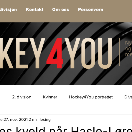
divisjon
Kontakt
Om oss
Personvern
Ny
og
me
1
2. divisjon
Kvinner
Hockey4You portrettet
Div
de
27. nov. 2021
2 min lesing
s kveld når Hasle-Løre