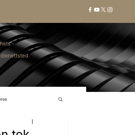
hets -
dienettsted
erse
n tok