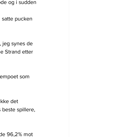
iode og i sudden 
 satte pucken 
, jeg synes de 
e Strand etter 
 tempoet som 
 ikke det 
beste spillere, 
lide 96,2% mot 