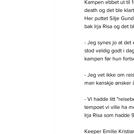
Kampen ebbet ut til 1
death og det ble klart 
Her puttet Silje Gun
bak Irja Risa og det 
- Jeg synes jo at de
stod veldig godt i da
kampen før hun fortse
- Jeg vet ikke om rei
man kanskje ønsker å 
- Vi hadde litt "reiseb
tempoet vi ville ha m
Irja Risa som hadde 
Keeper Emilie Kristia