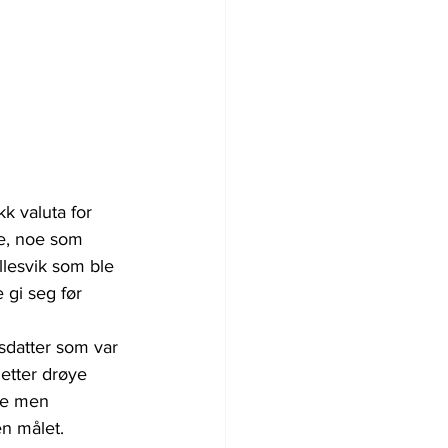
k valuta for 
de, noe som 
llesvik som ble 
 gi seg før 
esdatter som var 
 etter drøye 
de men 
en målet. 