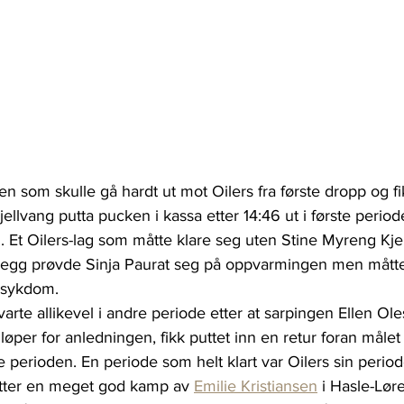
en som skulle gå hardt ut mot Oilers fra første dropp og fik
Fjellvang putta pucken i kassa etter 14:46 ut i første perio
. Et Oilers-lag som måtte klare seg uten Stine Myreng Kje
tillegg prøvde Sinja Paurat seg på oppvarmingen men måtte
 sykdom. 
arte allikevel i andre periode etter at sarpingen Ellen Ol
 løper for anledningen, fikk puttet inn en retur foran målet
 perioden. En periode som helt klart var Oilers sin perio
 etter en meget god kamp av 
Emilie Kristiansen
 i Hasle-Lør