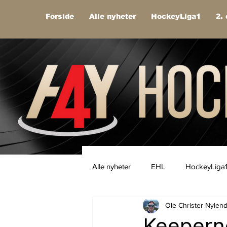
Forside
Alle nyheter
HockeyLiga1
2. 
Alle nyheter
EHL
HockeyLiga
Ole Christer Nylen
Keeperne