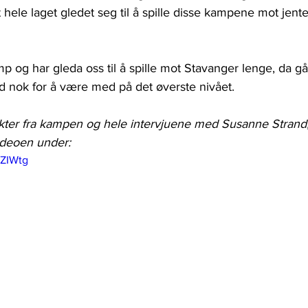
t hele laget gledet seg til å spille disse kampene mot jente
amp og har gleda oss til å spille mot Stavanger lenge, da går
d nok for å være med på det øverste nivået. 
er fra kampen og hele intervjuene med Susanne Strand, I
videoen under:
vZIWtg