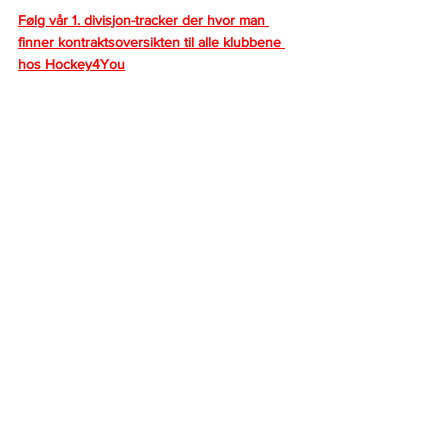
Følg vår 
1. divisjon-tracker der hvor man 
finner kontraktsoversikten til alle klubbene 
hos Hockey4You
Statistikk Markus Aas-Eng Mikkelsen: