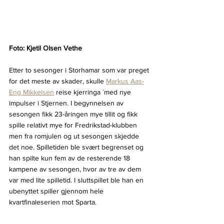
Foto: Kjetil Olsen Vethe
Etter to sesonger i Storhamar som var preget 
for det meste av skader, skulle 
Markus Aas-
Eng Mikkelsen
 reise kjerringa ´med nye 
impulser i Stjernen. I begynnelsen av 
sesongen fikk 23-åringen mye tillit og fikk 
spille relativt mye for Fredrikstad-klubben 
men fra romjulen og ut sesongen skjedde 
det noe. Spilletiden ble svært begrenset og 
han spilte kun fem av de resterende 18 
kampene av sesongen, hvor av tre av dem 
var med lite spilletid. I sluttspillet ble han en 
ubenyttet spiller gjennom hele 
kvartfinaleserien mot Sparta.