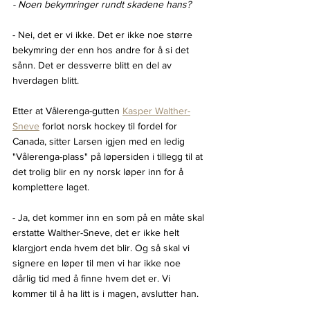
- Noen bekymringer rundt skadene hans?
- Nei, det er vi ikke. Det er ikke noe større 
bekymring der enn hos andre for å si det 
sånn. Det er dessverre blitt en del av 
hverdagen blitt.
Etter at Vålerenga-gutten 
Kasper Walther-
Sneve
 forlot norsk hockey til fordel for 
Canada, sitter Larsen igjen med en ledig 
"Vålerenga-plass" på løpersiden i tillegg til at 
det trolig blir en ny norsk løper inn for å 
komplettere laget.
- Ja, det kommer inn en som på en måte skal 
erstatte Walther-Sneve, det er ikke helt 
klargjort enda hvem det blir. Og så skal vi 
signere en løper til men vi har ikke noe 
dårlig tid med å finne hvem det er. Vi 
kommer til å ha litt is i magen, avslutter han.