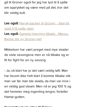
gå til Grüner også for jeg har lyst til å spille 
om opprykket og være med på det, tror det 
blir veldig kult.
Les også:
Narvik-backen til Grüner: - Skal bli 
godt å få spille igjen
Les også:
Gammel kjenning tilbake - Marius 
Bjerke blir ny Grüner-sjef
Mikkelsen har vært preget med mye skader 
de siste sesongene men er nå tilbake og er 
fit for fight for en ny sesong.
- Ja, så klart har jo det vært veldig tøft. Man 
har lissom ikke helt klart å komme tilbake slik 
man var før man ble skada, da man var inne i 
en veldig god steam. Men nå er jeg 100 % og 
det hemmer meg ingenting lengre, forteller 
Hamar-gutten.