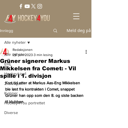
Meld deg på
Innlegg
Alle nyheter
Redaksjonen
Alle nyheter
28. juni 2023
3 min lesing
Grüner signerer Markus
EHL
Mikkelsen fra Comet: - Vil
HockeyLiga1
spille i 1. divisjon
Kort tid etter at Markus Aas-Eng Mikkelsen 
2. divisjon
ble løst fra kontrakten i Comet, snappet 
Kvinner
Grüner han opp som den 8. og siste backen 
til klubben
Hockey4You portrettet
Diverse