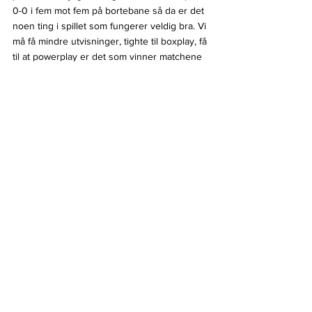
0-0 i fem mot fem på bortebane så da er det 
noen ting i spillet som fungerer veldig bra. Vi 
må få mindre utvisninger, tighte til boxplay, få 
til at powerplay er det som vinner matchene 
for oss og få folk tilbake fra sykdom, avslutter 
Zettergren til Hockey4You.
Lauri Nevala trolig ferdig i Gjøvik
Som 
Hockey4You har omtalt tidligere
, uteble 
Lauri Nevala fra troppen etter endt juleferie. 
Han kom riktignok tilbake fra Finland og var 
spilleklar og spilte i 2-7 tapet mot Comet i 
Halden Ishall den 15. januar men var benket i 
store deler av kampen. Siden har ikke Nevala 
spilt for klubben og Hockey4You har 
opplysninger om at han trolig er ferdig i 
Gjøvik og kommer trolig ikke tilbake i den blå 
trøya. Sportssjef Patrik Bäärnhielm bekrefter 
at Nevala har reist tilbake til Finland igjen og 
spiller ikke for klubben i nærmeste framtid.