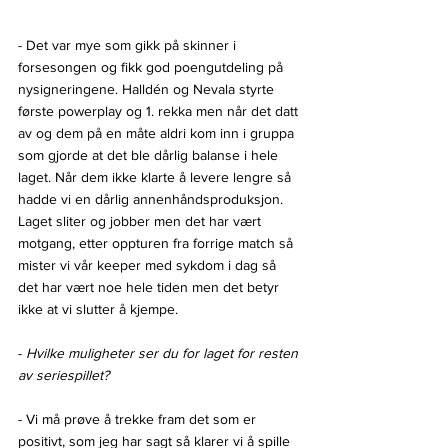
- Det var mye som gikk på skinner i 
forsesongen og fikk god poengutdeling på 
nysigneringene. Halldén og Nevala styrte 
første powerplay og 1. rekka men når det datt 
av og dem på en måte aldri kom inn i gruppa 
som gjorde at det ble dårlig balanse i hele 
laget. Når dem ikke klarte å levere lengre så 
hadde vi en dårlig annenhåndsproduksjon. 
Laget sliter og jobber men det har vært 
motgang, etter oppturen fra forrige match så 
mister vi vår keeper med sykdom i dag så 
det har vært noe hele tiden men det betyr 
ikke at vi slutter å kjempe.
- 
Hvilke muligheter ser du for laget for resten 
av seriespillet?
- Vi må prøve å trekke fram det som er 
positivt, som jeg har sagt så klarer vi å spille 