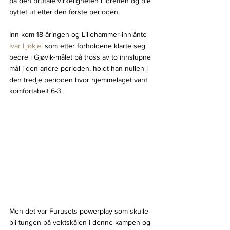
på den brutale virkeligheten i idretten og ble 
byttet ut etter den første perioden.
Inn kom 18-åringen og Lillehammer-innlånte 
Ivar Ljøkjel
 som etter forholdene klarte seg 
bedre i Gjøvik-målet på tross av to innslupne 
mål i den andre perioden, holdt han nullen i 
den tredje perioden hvor hjemmelaget vant 
komfortabelt 6-3.
Men det var Furusets powerplay som skulle 
bli tungen på vektskålen i denne kampen og 