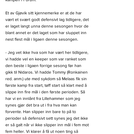
Et av Gjøvik sitt kjennemerke er at de har 
vært et svært godt defensivt lag tidligere, det 
er laget langt unna denne sesongen hvor de 
blant annet er det laget som har sluppet inn 
nest flest mål i ligaen denne sesongen. 
- Jeg vet ikke hva som har vært her tidligere, 
vi hadde vel en keeper som var ranket som 
den beste i ligaen forrige sesong før han 
gikk til Nidaros. Vi hadde Tommy (Ronkainen 
red. anm.) ute med sykdom så Melaas fik sin 
første kamp fra start, tøff start så klart med å 
slippe inn fire mål i den første perioden. Så 
har vi en innlånt fra Lillehammer som jeg 
synes gjør det bra ut i fra hva man kan 
forvente. Han slipper inn bare to på to 
perioder så defensivt sett synes jeg det ikke 
er så galt når vi ikke slipper inn mål i fem mot 
fem heller. Vi klarer å få ut noen ting så 