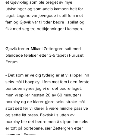
et Gjøvik-lag som ble preget av mye 
utvisninger og som ødela kampen helt for 
laget. Lagene var jevngode i spill fem mot 
fem og Gjøvik var til tider bedre i spillet og 
fikk med seg tre nettkjenninger i kampen. 
Gjøvik-trener Mikael Zettergren satt med 
blandede følelser etter 3-6 tapet i Furuset 
Forum.
- Det som er veldig tydelig er at vi slipper inn 
seks mål i boxplay. I fem mot fem i den første 
perioden synes jeg vi er det bedre laget, 
men vi spiller nesten 20 av 60 minutter i 
boxplay og de klarer gjøre seks strake mål 
stort sett før vi klarer å være mindre passive 
og sette litt press. Faktisk i slutten av 
boxplay ble det bedre men å slippe inn seks 
er tøft på bortebane, sier Zettergren etter 
kampen i Forum.