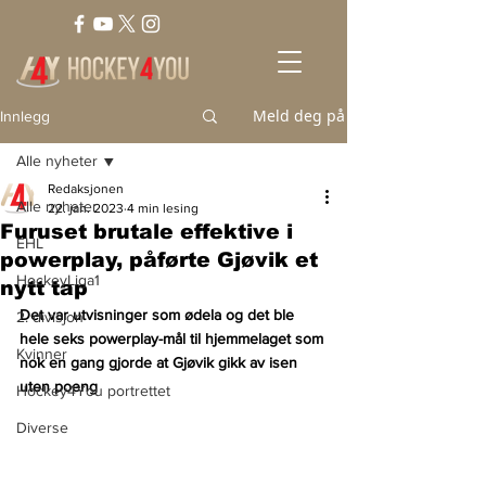
Meld deg på
Innlegg
Alle nyheter
Redaksjonen
Alle nyheter
22. jan. 2023
4 min lesing
Furuset brutale effektive i
EHL
powerplay, påførte Gjøvik et
HockeyLiga1
nytt tap
Det var utvisninger som ødela og det ble 
2. divisjon
hele seks powerplay-mål til hjemmelaget som 
Kvinner
nok en gang gjorde at Gjøvik gikk av isen 
uten poeng
Hockey4You portrettet
Diverse