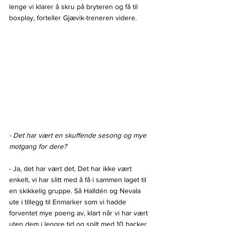
lenge vi klarer å skru på bryteren og få til 
boxplay, forteller Gjævik-treneren videre.
- Det har vært en skuffende sesong og mye 
motgang for dere?
- Ja, det har vært det. Det har ikke vært 
enkelt, vi har slitt med å få i sammen laget til 
en skikkelig gruppe. Så Halldén og Nevala 
ute i tillegg til Enmarker som vi hadde 
forventet mye poeng av, klart når vi har vært 
uten dem i lengre tid og spilt med 10 backer 