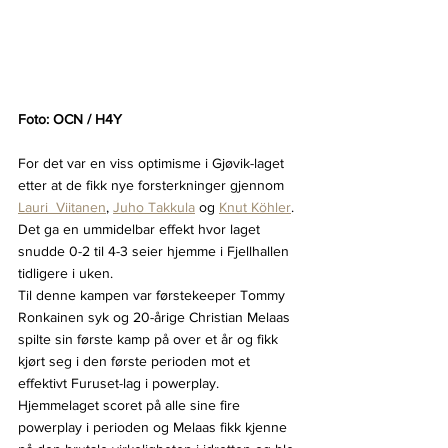
Foto: OCN / H4Y
For det var en viss optimisme i Gjøvik-laget 
etter at de fikk nye forsterkninger gjennom 
Lauri  Viitanen
, 
Juho Takkula
 og 
Knut Köhler
. 
Det ga en ummidelbar effekt hvor laget 
snudde 0-2 til 4-3 seier hjemme i Fjellhallen 
tidligere i uken.
Til denne kampen var førstekeeper Tommy 
Ronkainen syk og 20-årige Christian Melaas 
spilte sin første kamp på over et år og fikk 
kjørt seg i den første perioden mot et 
effektivt Furuset-lag i powerplay. 
Hjemmelaget scoret på alle sine fire 
powerplay i perioden og Melaas fikk kjenne 