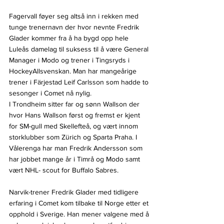
Fagervall føyer seg altså inn i rekken med 
tunge trenernavn der hvor nevnte Fredrik 
Glader kommer fra å ha bygd opp hele 
Luleås damelag til suksess til å være General 
Manager i Modo og trener i Tingsryds i 
HockeyAllsvenskan. Man har mangeårige 
trener i Färjestad Leif Carlsson som hadde to 
sesonger i Comet nå nylig.
I Trondheim sitter far og sønn Wallson der 
hvor Hans Wallson først og fremst er kjent 
for SM-gull med Skellefteå, og vært innom 
storklubber som Zürich og Sparta Praha. I 
Vålerenga har man Fredrik Andersson som 
har jobbet mange år i Timrå og Modo samt 
vært NHL- scout for Buffalo Sabres.
Narvik-trener Fredrik Glader med tidligere 
erfaring i Comet kom tilbake til Norge etter et 
opphold i Sverige. Han mener valgene med å 