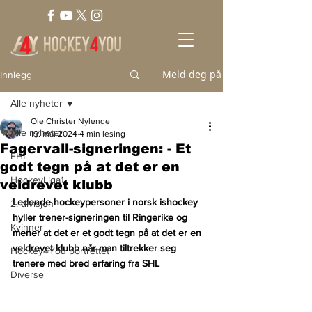
Meld deg på
Innlegg
Alle nyheter
Ole Christer Nylende
Alle nyheter
19. mai 2024
4 min lesing
Fagervall-signeringen: - Et
EHL
godt tegn på at det er en
HockeyLiga1
veldrevet klubb
Ledende hockeypersoner i norsk ishockey 
2. divisjon
hyller trener-signeringen til Ringerike og 
Kvinner
mener at det er et godt tegn på at det er en 
veldrevet klubb når man tiltrekker seg 
Hockey4You portrettet
trenere med bred erfaring fra SHL
Diverse