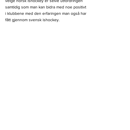
velge norsk ishockey er selve utfordringen 
samtidig som man kan bidra med noe positivt 
i klubbene med den erfaringen man også har 
fått gjennom svensk ishockey.
- Jeg kan bare snakke for meg selv og det 
som er fantastisk kult, det som driver meg og 
fått meg tilbake er at man kanskje mange ting 
man kan hjelpe til med. Det å være til god 
hjelp for klubbene, både organisatorisk og 
sportslig med den erfaringen man har bygd 