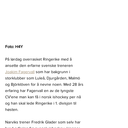
Foto: H4Y
På lørdag overrasket Ringerike med å 
ansette den erfarne svenske treneren 
Joakim Fagervall
 som har bakgrunn i 
storklubber som Luleå, Djurgården, Malmö 
og Björklöven for å nevne noen. Med 28 års 
erfaring har Fagervall en av de tyngste 
CV'ene man kan få i norsk ishockey per nå 
og han skal lede Ringerike i 1. divisjon til 
høsten.
Narviks trener Fredrik Glader som selv har 