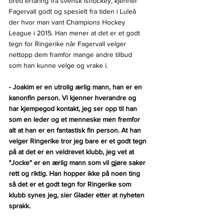
bred erfaring fra svensk ishockey, kjenner 
Fagervall godt og spesielt fra tiden i Luleå 
der hvor man vant Champions Hockey 
League i 2015. Han mener at det er et godt 
tegn for Ringerike når Fagervall velger 
nettopp dem framfor mange andre tilbud 
som han kunne velge og vrake i.
- Joakim er en utrolig ærlig mann, han er en 
kanonfin person. Vi kjenner hverandre og 
har kjempegod kontakt, jeg ser opp til han 
som en leder og et menneske men fremfor 
alt at han er en fantastisk fin person. At han 
velger Ringerike tror jeg bare er et godt tegn 
på at det er en veldrevet klubb, jeg vet at 
"Jocke" er en ærlig mann som vil gjøre saker 
rett og riktig. Han hopper ikke på noen ting 
så det er et godt tegn for Ringerike som 
klubb synes jeg, sier Glader etter at nyheten 
sprakk.