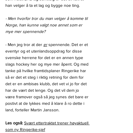
han velger å ta et lag og bygge noe ting.
- Men hvorfor tror du man velger å komme til 
Norge, han kunne valgt noe annet som er 
mye mer spennende?
- Men jeg tror at der 
er
 spennende. Det er et 
eventyr og et utenlandsoppdrag for disse 
svenske herrene for det er en annen type 
slags hockey her og mye mer åpent. Og med 
tanke på hvilke framtidsplaner Ringerike har 
så er det et steg i riktig retning for dem for 
det er en ambisøs klubb, det vet vi jo for det 
har de vært det lenge. Og det vil dem jo 
være framover også så jeg synes det bare er 
postivt at de lykkes med å klare å ro dette i 
land, forteller Martin Jansson.
Les også:
Svært ettertraktet trener høyaktuell 
som ny Ringerike-sjef