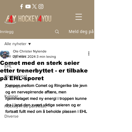
Meld deg på
Innlegg
Alle nyheter
Ole Christer Nylende
Alle nyheter
20. mars 2024
3 min lesing
Comet med en sterk seier
EHL
etter trenerbyttet - er tilbake
HockeyLiga1
på EHL-sporet
Kampen mellom Comet og Ringerike ble jevn 
2. divisjon
og en nervepirrende affære, men 
Kvinner
hjemmelaget med ny energi i troppen kunne 
dra i land den svært viktige seieren og er 
Hockey4You portrettet
fortsatt fullt med om å beholde plassen i EHL
Diverse