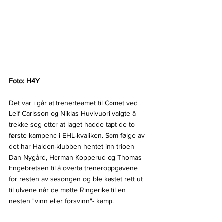
Foto: H4Y
Det var i går at trenerteamet til Comet ved 
Leif Carlsson og Niklas Huvivuori valgte å 
trekke seg etter at laget hadde tapt de to 
første kampene i EHL-kvaliken. Som følge av 
det har Halden-klubben hentet inn trioen 
Dan Nygård, Herman Kopperud og Thomas 
Engebretsen til å overta treneroppgavene 
for resten av sesongen og ble kastet rett ut 
til ulvene når de møtte Ringerike til en 
nesten "vinn eller forsvinn"- kamp.