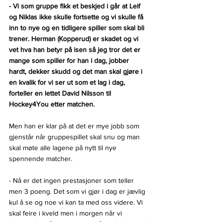
- Vi som gruppe fikk et beskjed i går at Leif 
og Niklas ikke skulle fortsette og vi skulle få 
inn to nye og en tidligere spiller som skal bli 
trener. Herman (Kopperud) er skadet og vi 
vet hva han betyr på isen så jeg tror det er 
mange som spiller for han i dag, jobber 
hardt, dekker skudd og det man skal gjøre i 
en kvalik for vi ser ut som et lag i dag, 
forteller en lettet David Nilsson til 
Hockey4You etter matchen.
Men han er klar på at det er mye jobb som 
gjenstår når gruppespillet skal snu og man 
skal møte alle lagene på nytt til nye 
spennende matcher.
- Nå er det ingen prestasjoner som teller 
men 3 poeng. Det som vi gjør i dag er jævlig 
kul å se og noe vi kan ta med oss videre. Vi 
skal feire i kveld men i morgen når vi 