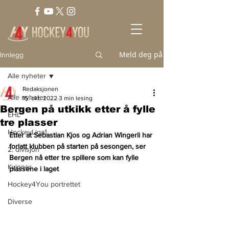
Meld deg på
Innlegg
Alle nyheter
Redaksjonen
Alle nyheter
15. okt. 2022
3 min lesing
Bergen på utkikk etter å fylle
EHL
tre plasser
HockeyLiga1
Etter at Sebastian Kjos og Adrian Wingerli har 
forlatt klubben på starten på sesongen, ser 
2. divisjon
Bergen nå etter tre spillere som kan fylle 
Kvinner
plassene i laget
Hockey4You portrettet
Diverse