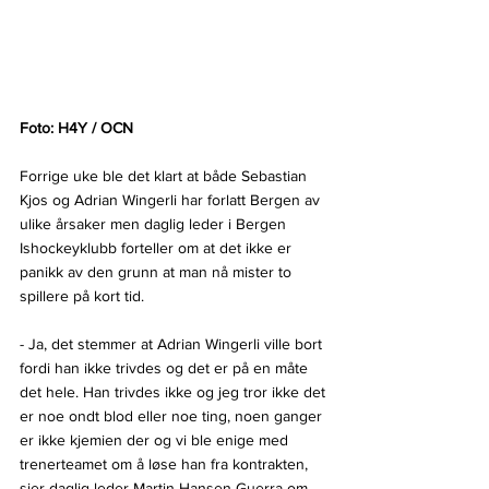
Foto: H4Y / OCN
Forrige uke ble det klart at både Sebastian 
Kjos og Adrian Wingerli har forlatt Bergen av 
ulike årsaker men daglig leder i Bergen 
Ishockeyklubb forteller om at det ikke er 
panikk av den grunn at man nå mister to 
spillere på kort tid.
- Ja, det stemmer at Adrian Wingerli ville bort 
fordi han ikke trivdes og det er på en måte 
det hele. Han trivdes ikke og jeg tror ikke det 
er noe ondt blod eller noe ting, noen ganger 
er ikke kjemien der og vi ble enige med 
trenerteamet om å løse han fra kontrakten, 
sier daglig leder Martin Hansen Guerra om 