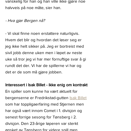
vanskelig for han og han ville ikke gjøre noe 
halvveis på noe måte, sier han.
- Hva gjør Bergen nå?
- Vi skal finne noen erstattere naturligvis. 
Hvem det blir og hvordan det løser seg er 
jeg ikke helt sikker på. Jeg er bortreist med 
sivil jobb denne uken men i løpet av neste 
uke så tror jeg vi har mer fornuftige svar å gi 
rundt det der. Vi har de spillerne vi har og 
det er de som må gjøre jobben.
Interessert i Isak Billet - ikke enig om kontrakt
En spiller som kunne ha vært aktuelt for 
bergenserne er Fredrikstad-gutten 
Isak Billet
som har toppligaerfaring med Stjernen men 
har også vært innom Comet i 1. divisjon og 
senest forrige sesong for Tønsberg i 2. 
divisjon. Den 23-årige løperen var sterkt 
ønsket av Tønsberg for videre spill men 