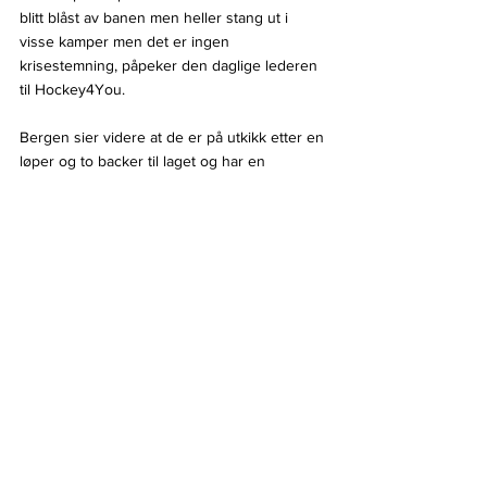
blitt blåst av banen men heller stang ut i 
visse kamper men det er ingen 
krisestemning, påpeker den daglige lederen 
til Hockey4You.
Bergen sier videre at de er på utkikk etter en 
løper og to backer til laget og har en 
importplass ledig. Det betyr at de må finne 
noen nordmenn som er villige til å komme til 
Bergen etter at serien har startet.
- Ja, det stemmer. Det finnes mange gode 
norske spillere der ute.
- Hvordan skal du lokke dem til Bergen?
- Millionlønn, svarer Guerra kontant før det 
hele bryter ut i en stor latter.
Bergen Ishockeyklubb er på plass i Oslo 