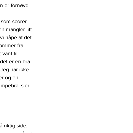
n er fornøyd 
k som scorer 
n mangler litt 
i håpe at det 
ommer fra 
 vant til 
det er en bra 
 Jeg har ikke 
er og en 
empebra, sier 
å riktig side. 