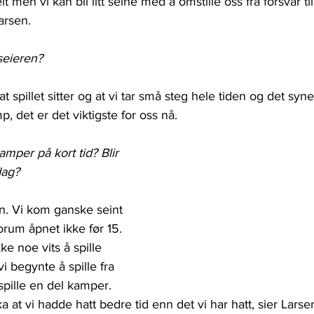
t men vi kan bli litt seine med å omstille oss fra forsvar ti
arsen.
seieren?
 at spillet sitter og at vi tar små steg hele tiden og det synes
mp, det er det viktigste for oss nå.
mper på kort tid? Blir 
dag?
en. Vi kom ganske seint 
orum åpnet ikke før 15. 
ke noe vits å spille 
 begynte å spille fra 
 spille en del kamper. 
 at vi hadde hatt bedre tid enn det vi har hatt, sier Larsen