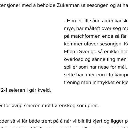
intensjoner med å beholde Zukerman ut sesongen og at ha
- Han er litt sånn amerikans
mye, har målteft over seg me
på matchformen enda så får v
kommer utover sesongen. K
Ettan i Sverige så er ikke helt
overload og sånne ting men 
spiller som har nese for mål.
sette han mer enn i to kamp
trening men inntrykket er kj
2-1 seieren i går kveld.
r for øvrig seieren mot Lørenskog som greit.
erioder så vi får både trent på å når vi blir litt kjørt og ligger p