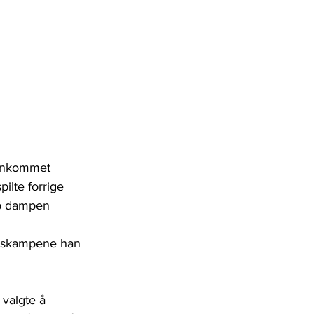
ankommet 
pilte forrige 
pp dampen 
ngskampene han 
 valgte å 