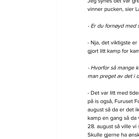
Jeg synes det var grei
vinner pucken, sier L
- Er du fornøyd med 
- Nja, det viktigste er
gjort litt kamp for ka
- Hvorfor så mange ka
man preget av det i 
- Det var litt med tid
på is også, Furuset F
august så da er det ik
kamp en gang så da vi
28. august så ville vi
Skulle gjerne ha ønska