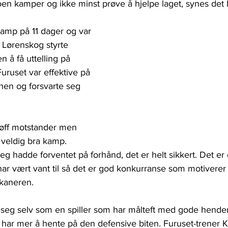
en kamper og ikke minst prøve å hjelpe laget, synes det h
 
 kamp på 11 dager og var 
. Lørenskog styrte 
n å få uttelling på 
uruset var effektive på 
chen og forsvarte seg 
 tøff motstander men 
n veldig bra kamp. 
g hadde forventet på forhånd, det er helt sikkert. Det er de
har vært vant til så det er god konkurranse som motiverer m
ikaneren.
 seg selv som en spiller som har målteft med gode hender
har mer å hente på den defensive biten. Furuset-trener 