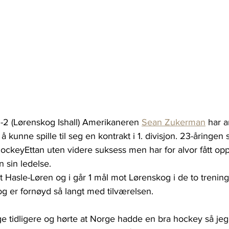
1-2 (Lørenskog Ishall) Amerikaneren 
Sean Zukerman
 har 
 kunne spille til seg en kontrakt i 1. divisjon. 23-åringen s
HockeyEttan uten videre suksess men har for alvor fått o
 sin ledelse.
 Hasle-Løren og i går 1 mål mot Lørenskog i de to treni
 og er fornøyd så langt med tilværelsen.
rige tidligere og hørte at Norge hadde en bra hockey så jeg