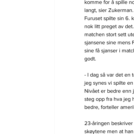
komme for å spille no
langt, sier Zukerman.
Furuset spilte sin 6.
nok litt preget av det
matchen stort sett ute
sjansene sine mens F
sine få sjanser i mat
godt.
- I dag så var det en
jeg synes vi spilte e
Nivået er bedre enn je
steg opp fra hva jeg 
bedre, forteller amer
23-åringen beskriver
skøytene men at han 