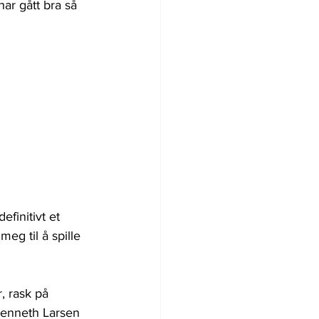
ar gått bra så 
finitivt et 
eg til å spille 
, rask på 
Kenneth Larsen 