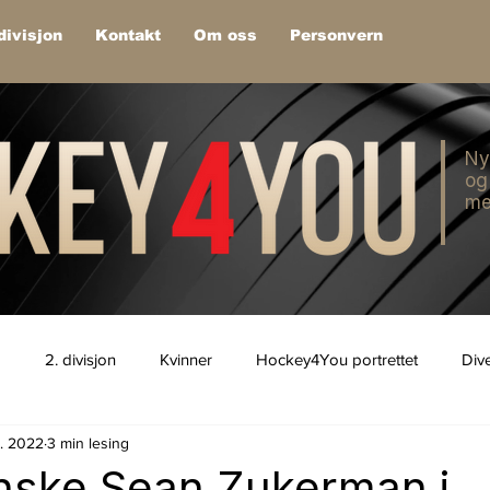
divisjon
Kontakt
Om oss
Personvern
Ny
og
me
1
2. divisjon
Kvinner
Hockey4You portrettet
Div
p. 2022
3 min lesing
nske Sean Zukerman i