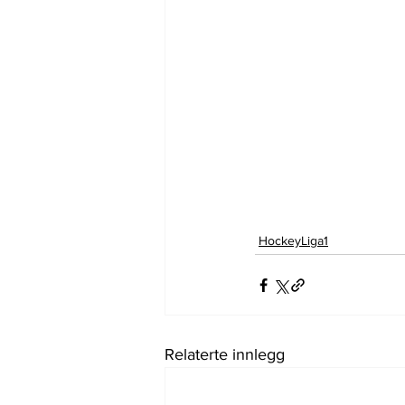
HockeyLiga1
Relaterte innlegg