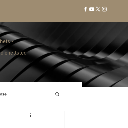
hets -
dienettsted
erse