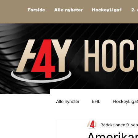
Forside
Alle nyheter
HockeyLiga1
2. 
Alle nyheter
EHL
HockeyLiga
Redaksjonen
9. se
Amerika